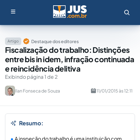
Destaque dos editores
Artigo
Fiscalização do trabalho: Distinções
entre bis in idem, infração continuada
e reincidência delitiva
Exibindo página 1 de 2
Ilan Fonseca de Souza
11/01/2015 às 12:11
Resumo:
A inspeção do trabalho é uma instituição com