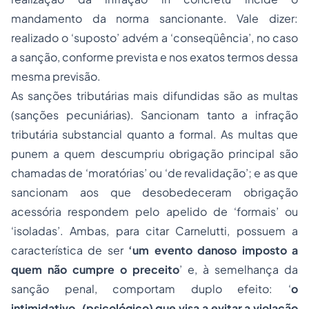
mandamento da norma sancionante. Vale dizer:
realizado o ‘suposto’ advém a ‘conseqüência’, no caso
a sanção, conforme prevista e nos exatos termos dessa
mesma previsão.
As sanções tributárias mais difundidas são as multas
(sanções pecuniárias). Sancionam tanto a infração
tributária substancial quanto a formal. As multas que
punem a quem descumpriu obrigação principal são
chamadas de ‘moratórias’ ou ‘de revalidação’; e as que
sancionam aos que desobedeceram obrigação
acessória respondem pelo apelido de ‘formais’ ou
‘isoladas’. Ambas, para citar Carnelutti, possuem a
característica de ser
‘um evento danoso imposto a
quem não cumpre o preceito
’ e, à semelhança da
sanção penal, comportam duplo efeito: ‘
o
intimidativo, (psicológico) que visa a evitar a violação