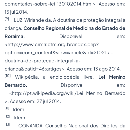
comentarios-sobre-lei 130102014.html>. Acesso em:
15 jul 2014.
[9]
LUZ, Wirlande da. A doutrina de proteção integral à
criança.
Conselho Regional de Medicina do Estado de
Roraima.
Disponível em:
<http://www.crmrr.cfm.org.br/index.php?
option=com_content&view=article&id=21021:a-
doutrina-de-protecao-integral-a-
crianca&catid=46:artigos>. Acesso em: 13 ago 2014.
[10]
Wikipédia, a enciclopédia livre.
Lei Menino
Bernardo.
Disponível em:
<http://pt.wikipedia.org/wiki/Lei_Menino_Bernardo
>. Acesso em: 27 jul 2014.
[11]
Idem.
[12]
Idem.
[13]
CONANDA, Conselho Nacional dos Direitos da