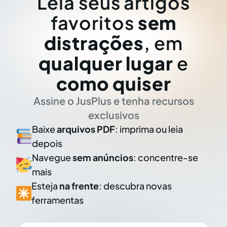
Leia seus artigos
favoritos
sem
distrações
, em
qualquer lugar
e
como quiser
Assine o JusPlus e tenha recursos
exclusivos
Baixe
arquivos PDF
: imprima ou leia
depois
Navegue
sem anúncios
: concentre-se
mais
Esteja
na frente
: descubra novas
ferramentas