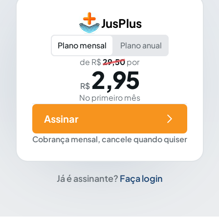
JusPlus
Plano mensal
Plano anual
de R$
29,50
por
2,95
R$
No primeiro mês
Assinar
Cobrança mensal, cancele quando quiser
Já é assinante?
Faça login