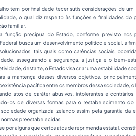
alho tem por finalidade tecer sutis considerações de um
lidade, o qual diz respeito às funções e finalidades do 
ção familiar.
a função precípua do Estado, conforme previsto nos p
Federal busca um desenvolvimento político e social, a fi
solucionados, tais quais como carências sociais, ocorrid
dade, assegurando a segurança, a justiça e o bem-esta
ividade, destarte, o Estado visa criar uma estabilidade soc
a a mantença desses diversos objetivos, principalmen
oexistência pacífica entre os membros dessa sociedade, o
linando atos de caráter abusivos, intolerantes e contrári
mindo-os de diversas formas para o restabelecimento do e
 sociedade organizada, zelando assim pela garantia da e
s normas preestabelecidas.
se por alguns que certos atos de reprimenda estatal, cons