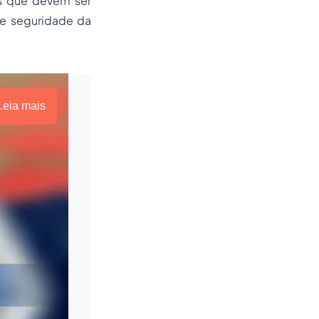
is que devem ser
 e seguridade da
Leia mais