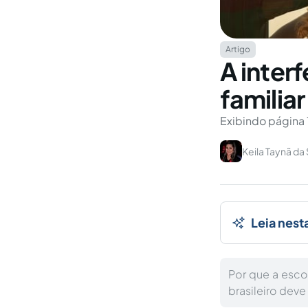
Artigo
A interf
familiar
Exibindo página 
Keila Taynã da 
Leia nest
Por que a esco
brasileiro deve