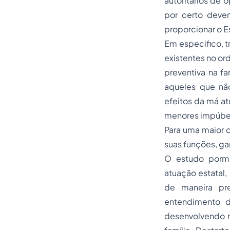
autoritários de 
por certo devem
proporcionar o E
Em especifico, tr
existentes no or
preventiva na fa
aqueles que nã
efeitos da má at
menores impúbere
Para uma maior c
suas funções, gar
O estudo porme
atuação estatal,
de maneira pre
entendimento d
desenvolvendo me