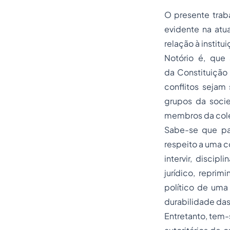
O presente trab
evidente na atua
relação à institui
Notório é, que 
da Constituição 
conflitos sejam 
grupos da socie
membros da colet
Sabe-se que par
respeito a uma c
intervir, discip
jurídico, repri
político de uma
durabilidade da
Entretanto, tem-