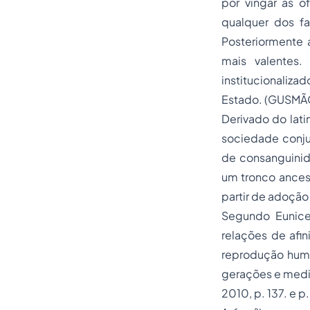
por vingar as 
qualquer dos fa
Posteriormente 
mais valentes
institucionaliz
Estado. (GUSMÃO
Derivado do lati
sociedade conjug
de consanguinida
um tronco ances
partir de adoção
Segundo Eunice 
relações de afi
reprodução human
gerações e mediad
2010, p. 137. e p.