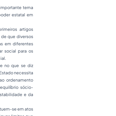
 importante tema
poder estatal em
rimeiros artigos
m de que diversos
as em diferentes
r social para os
ial.
te no que se diz
 Estado necessita
os ao ordenamento
quilíbrio sócio-
stabilidade e da
tituem-se em atos