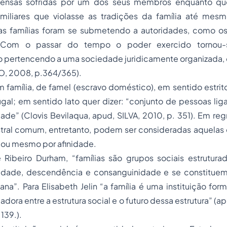
ofensas sofridas por um dos seus membros enquanto qu
miliares que violasse as tradições da família até me
as famílias foram se submetendo a autoridades, como os
. Com o passar do tempo o poder exercido tornou-
ado pertencendo a uma sociedade juridicamente organizada
, 2008, p.364/365).
m família, de famel (escravo doméstico), em sentido estrit
al; em sentido lato quer dizer: “conjunto de pessoas lig
de” (Clovis Bevilaqua, apud, SILVA, 2010, p. 351). Em re
tral comum, entretanto, podem ser consideradas aquelas
 ou mesmo por afinidade.
Ribeiro Durham, “famílias são grupos sociais estrutur
nidade, descendência e consanguinidade e se constitu
a”. Para Elisabeth Jelin “a família é uma instituição for
ora entre a estrutura social e o futuro dessa estrutura” (ap
 139.).