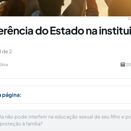
C
erência do Estado na institu
1 de 2
Silva
20
a página:
la não pode interferir na educação sexual de seu filho e p
 proteção à família?