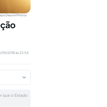
apa:
DepositPhotos
ição
/09/2018 às 23:54
or que o Estado