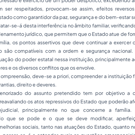
opressão e exercício de um poder despótico, excedendo al
 ser respeitados, provocam-se assim, efeitos reverso
stado como garantidor da paz, segurança e do bem-estar so
atar-se-á desta interferência no âmbito familiar, verifican
denamento jurídico, que permitem que o Estado atue de form
mília, os pontos assertivos que deve continuar a exercer 
o são compatíveis com a ordem e segurança nacional. A
uação do poder estatal nessa instituição, principalmente a
s e os diversos conflitos que os envolve.
ompreensão, deve-se a priori, compreender a instituição fa
antias, direito e deveres.
norizado do assunto pretendido tem por objetivo a
 reavaliando os atos repressivos do Estado que poderão a
judicial, principalmente no que concerne a família.
o que se pode e o que se deve modificar, aperfeiç
lhorias sociais, tanto nas atuações do Estado, quanto no