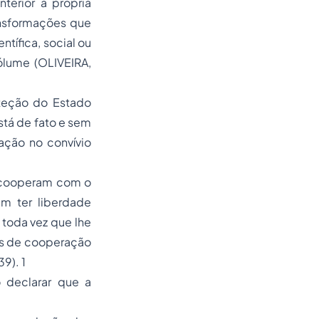
nterior à própria
ransformações que
tífica, social ou
cólume (OLIVEIRA,
oteção do Estado
está de fato e sem
ação no convívio
e cooperam com o
m ter liberdade
 toda vez que lhe
os de cooperação
9). 1
 declarar que a