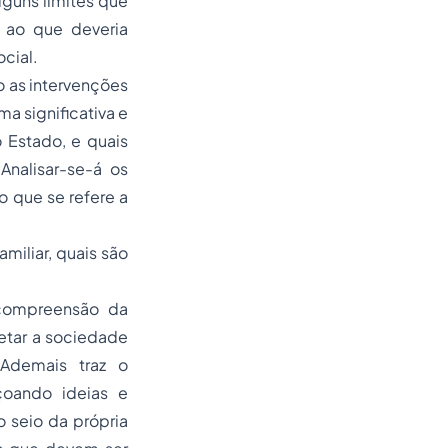
guns limites que
s ao que deveria
cial.
do as intervenções
a significativa e
o Estado, e quais
nalisar-se-á os
o que se refere a
miliar, quais são
 compreensão da
fetar a sociedade
 Ademais traz o
oando ideias e
 seio da própria