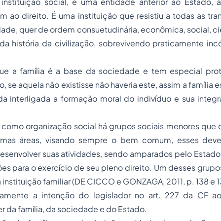
instituição social, é uma entidade anterior ao Estado, a
m ao direito. É uma instituição que resistiu a todas as t
ade, quer de ordem consuetudinária, econômica, social, cien
s da história da civilização, sobrevivendo praticamente in
ue a família é a base da sociedade e tem especial pr
go, se aquela não existisse não haveria este, assim a família 
a interligada a formação moral do indivíduo e sua integr
 como organização social há grupos sociais menores qu
mas áreas, visando sempre o bem comum, esses deve
desenvolver suas atividades, sendo amparados pelo Estado
es para o exercício de seu pleno direito. Um desses grup
 instituição familiar (DE CICCO e GONZAGA, 2011, p. 138 e 13
ramente a intenção do legislador no art. 227 da CF ao
 da família, da sociedade e do Estado.