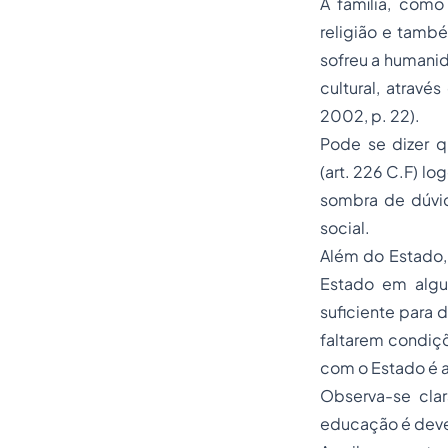
A família, como 
religião e també
sofreu a humanid
cultural, atravé
2002, p. 22).
Pode se dizer q
(art. 226 C.F) lo
sombra de dúvid
social.
Além do Estado,
Estado em algu
suficiente para 
faltarem condiçõ
com o Estado é a
Observa-se cla
educação é dever