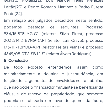
Gravato Morais
[22]
, Luís Manuel Teles Menezes
Leitão
[23]
e Pedro Romano Martinez e Pedro Fuzeta
Ponte
[24]
.
Em relação aos julgados decididos neste sentido,
podemos destacar os seguintes: Processo
934/15.8T8LMG.C1 (relatora Sílvia Pires), processo
2032/14.2TBVNG-C.P1 (relator Luís Cravo), processo
173/11.7TBMDB-A.P1 (relator Freitas Viana) e processo
4849/05.0TVLSB.L1.S1 (relator Álvaro Rodrigues).
5. Conclusão
De todo exposto, entendemos, assim como
majoritariamente a doutrina e jurisprudência, em
função dos argumentos desenvolvidos neste trabalho,
que não pode o financiador mutuante se beneficiar da
cláusula de reserva de propriedade, que somente
poderia ser utilizada em favor de quem, da facto,