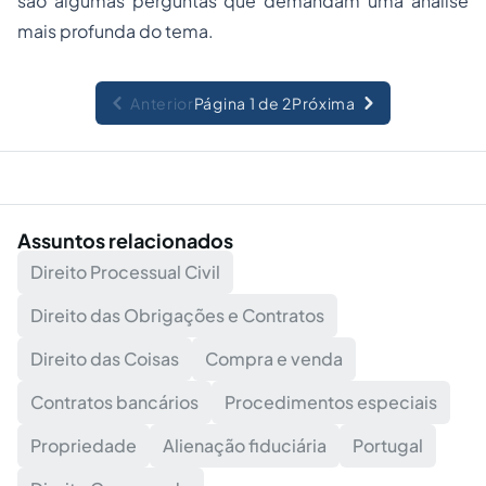
são algumas perguntas que demandam uma análise
mais profunda do tema.
Anterior
Página 1 de 2
Próxima
Assuntos relacionados
Direito Processual Civil
Direito das Obrigações e Contratos
Direito das Coisas
Compra e venda
Contratos bancários
Procedimentos especiais
Propriedade
Alienação fiduciária
Portugal