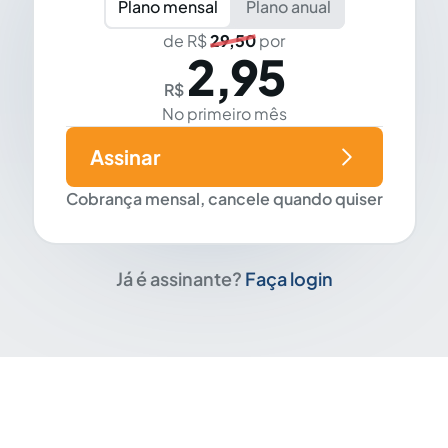
Plano mensal
Plano anual
de R$
29,50
por
2,95
R$
No primeiro mês
Assinar
Cobrança mensal, cancele quando quiser
Já é assinante?
Faça login