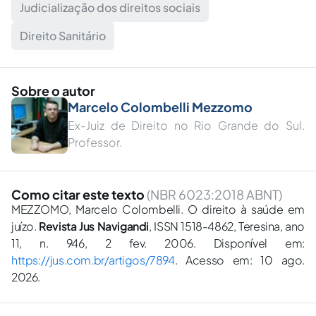
Judicialização dos direitos sociais
Direito Sanitário
Sobre o autor
Marcelo Colombelli Mezzomo
Ex-Juiz de Direito no Rio Grande do Sul.
Professor.
Como citar este texto
(NBR 6023:2018 ABNT)
MEZZOMO, Marcelo Colombelli. O direito à saúde em
juízo.
Revista Jus Navigandi
, ISSN 1518-4862, Teresina, ano
11, n. 946, 2 fev. 2006. Disponível em:
https://jus.com.br/artigos/7894
. Acesso em: 10 ago.
2026.