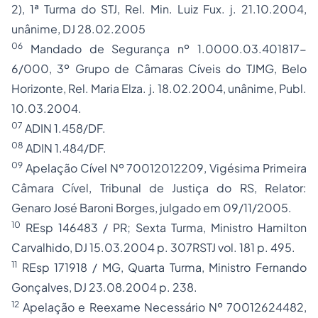
2), 1ª Turma do STJ, Rel. Min. Luiz Fux. j. 21.10.2004,
unânime, DJ 28.02.2005
06
Mandado de Segurança nº 1.0000.03.401817-
6/000, 3º Grupo de Câmaras Cíveis do TJMG, Belo
Horizonte, Rel. Maria Elza. j. 18.02.2004, unânime, Publ.
10.03.2004.
07
ADIN 1.458/DF.
08
ADIN 1.484/DF.
09
Apelação Cível Nº 70012012209, Vigésima Primeira
Câmara Cível, Tribunal de Justiça do RS, Relator:
Genaro José Baroni Borges, julgado em 09/11/2005.
10
REsp 146483 / PR; Sexta Turma, Ministro Hamilton
Carvalhido, DJ 15.03.2004 p. 307RSTJ vol. 181 p. 495.
11
REsp 171918 / MG, Quarta Turma, Ministro Fernando
Gonçalves, DJ 23.08.2004 p. 238.
12
Apelação e Reexame Necessário Nº 70012624482,