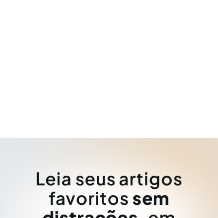
Leia seus artigos
favoritos
sem
distrações
, em