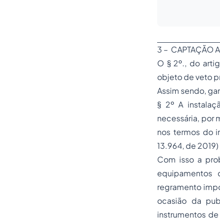
3 – CAPTAÇÃO A
O § 2º., do arti
objeto de veto p
Assim sendo, gan
§ 2º A instalaç
necessária, por 
nos termos do i
13.964, de 2019
Com isso a prob
equipamentos 
regramento impos
ocasião da pub
instrumentos de