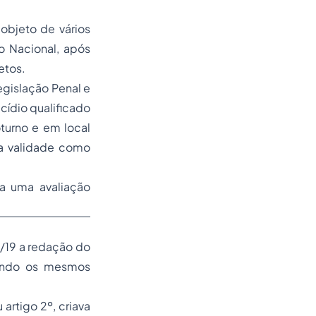
 objeto de vários
o Nacional, após
etos.
gislação Penal e
cídio qualificado
turno e em local
ua validade como
a uma avaliação
/19 a redação do
ntendo os mesmos
artigo 2º, criava