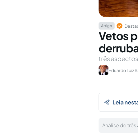
Destaq
Artigo
Vetos p
derrub
três aspectos
Eduardo Luiz 
Leia nest
Análise de três