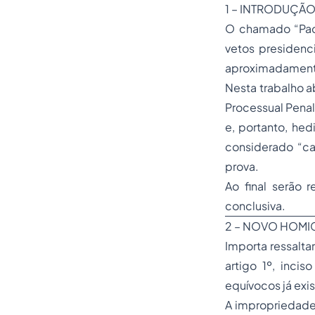
1 – INTRODUÇÃ
O chamado “Pacot
vetos presidenc
aproximadamente
Nesta trabalho a
Processual Penal
e, portanto, he
considerado “ca
prova.
Ao final serão
conclusiva.
2 – NOVO HOMI
Importa ressalta
artigo 1º, inci
equívocos já ex
A impropriedade 