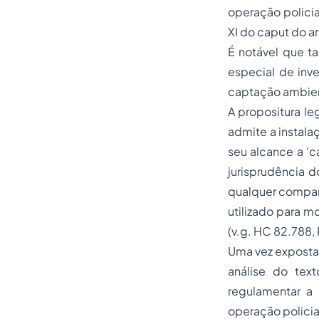
operação policia
XI do caput do a
É notável que t
especial de inve
captação ambien
A propositura le
admite a instala
seu alcance a ‘c
jurisprudência d
qualquer compar
utilizado para m
(v.g. HC 82.788, 
Uma vez exposta 
análise do tex
regulamentar a
operação policia