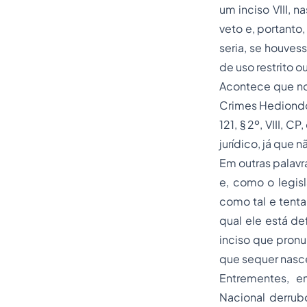
um inciso VIII, 
veto e, portanto
seria, se houve
de uso restrito o
Acontece que no 
Crimes Hediondo
121, § 2º, VIII,
jurídico, já que
Em outras palavr
e, como o legis
como tal e tenta
qual ele está de
inciso que pronu
que sequer nasc
Entrementes, 
Nacional derrubo