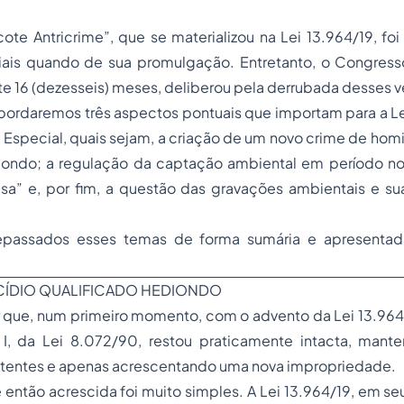
O
e Antricrime”, que se materializou na Lei 13.964/19, foi
iais quando de sua promulgação. Entretanto, o Congress
 16 (dezesseis) meses, deliberou pela derrubada desses v
bordaremos três aspectos pontuais que importam para a Le
 Especial, quais sejam, a criação de um novo crime de homi
diondo; a regulação da captação ambiental em período no
sa” e, por fim, a questão das gravações ambientais e s
 repassados esses temas de forma sumária e apresentad
CÍDIO QUALIFICADO HEDIONDO
r que, num primeiro momento, com o advento da Lei 13.964
so I, da Lei 8.072/90, restou praticamente intacta, ma
istentes e apenas acrescentando uma nova impropriedade.
então acrescida foi muito simples. A Lei 13.964/19, em seu 