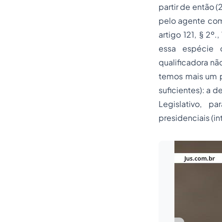
partir de então 
pelo agente com
artigo 121, § 2º
essa espécie d
qualificadora não
temos mais um p
suficientes): a d
Legislativo, p
presidenciais (int