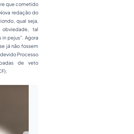
mpre que cometido
(Nova redação do
iondo, qual seja,
obviedade, tal
s in pejus”. Agora
se já não fossem
do devido Processo
ubadas de veto
CF).