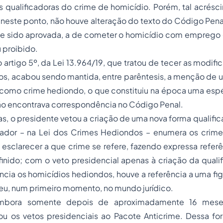
nas qualificadoras do crime de homicídio. Porém, tal acrésc
, neste ponto, não houve alteração do texto do Código Penal
sse sido aprovada, a de cometer o homicídio com emprego
u proibido.
artigo 5º, da Lei 13.964/19, que tratou de tecer as modifi
s, acabou sendo mantida, entre parêntesis, a menção de u
 CP, como crime hediondo, o que constituiu na época uma es
 não encontrava correspondência no Código Penal.
as, o presidente vetou a criação de uma nova forma qualifi
lador – na Lei dos Crimes Hediondos – enumera os crime
 esclarecer a que crime se refere, fazendo expressa referê
finido; com o veto presidencial apenas à criação da quali
ncia os homicídios hediondos, houve a referência a uma fi
eu, num primeiro momento, no mundo jurídico.
embora somente depois de aproximadamente 16 mese
u os vetos presidenciais ao Pacote Anticrime. Dessa form