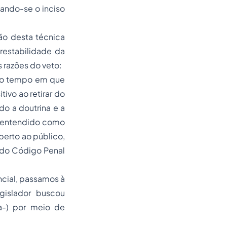
vando-se o inciso
ão desta técnica
prestabilidade da
 razões do veto:
esmo tempo em que
ivo ao retirar do
do a doutrina e a
r entendido como
erto ao público,
, do Código Penal
cial, passamos à
gislador buscou
a-) por meio de