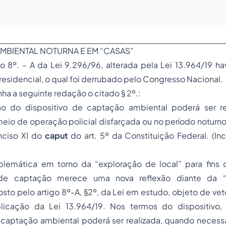
MBIENTAL NOTURNA E EM “CASAS”
go 8º. – A da Lei 9.296/96, alterada pela Lei 13.964/19 
residencial, o qual foi derrubado pelo Congresso Nacional.
ha a seguinte redação o citado § 2º.:
ão do dispositivo de captação ambiental poderá ser r
meio de operação policial disfarçada ou no período noturno
nciso XI do
caput
do art. 5º da Constituição Federal. (Inc
)
lemática em torno da “exploração de local” para fins 
de captação merece uma nova reflexão diante da “r
to pelo artigo 8º-A, §2º, da Lei em estudo, objeto de vet
licação da Lei 13.964/19. Nos termos do dispositivo, 
 captação ambiental poderá ser realizada, quando necessá