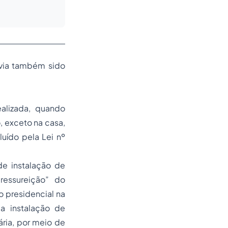
havia também sido
ealizada, quando
, exceto na casa,
luído pela Lei nº
de instalação de
essureição” do
o presidencial na
a instalação de
ria, por meio de