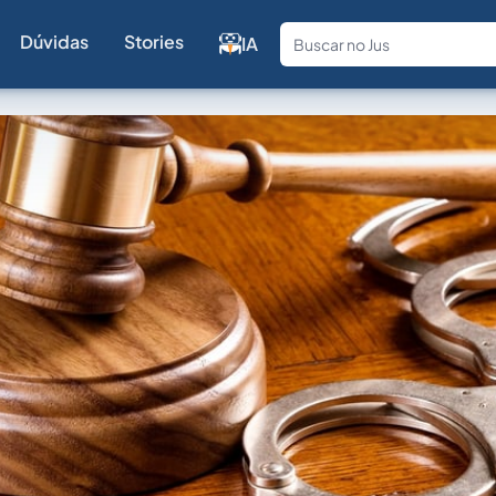
Dúvidas
Stories
IA
Fale com a