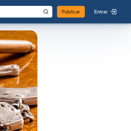
Publicar
Entrar
 IA
Buscar no Jus