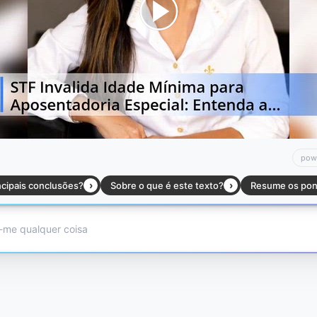
:00
/
01:00
jus