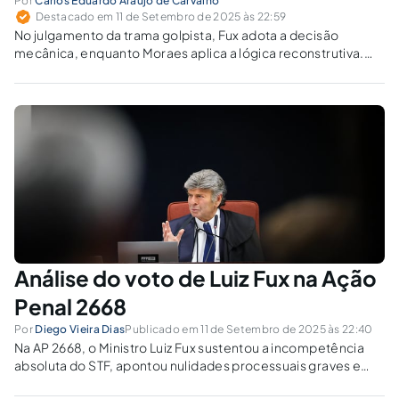
Por
Carlos Eduardo Araújo de Carvalho
Destacado em 11 de Setembro de 2025 às 22:59
No julgamento da trama golpista, Fux adota a decisão
mecânica, enquanto Moraes aplica a lógica reconstrutiva.
Qual desses modelos assegura um provimento legítimo?
Análise do voto de Luiz Fux na Ação
Penal 2668
Por
Diego Vieira Dias
Publicado em 11 de Setembro de 2025 às 22:40
Na AP 2668, o Ministro Luiz Fux sustentou a incompetência
absoluta do STF, apontou nulidades processuais graves e
reafirmou a legalidade estrita como limite da jurisdição