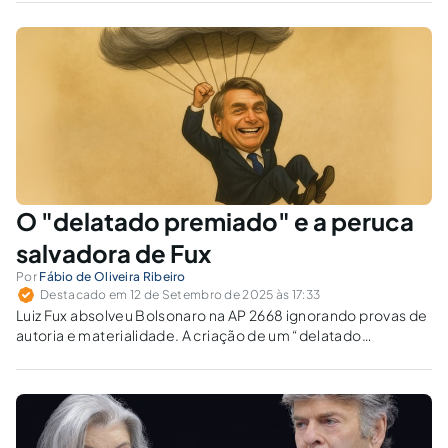
garante segurança jurídica, e o pós-positivismo, que
protege a democracia ante novas ameaças.
O "delatado premiado" e a peruca
salvadora de Fux
Por
Fábio de Oliveira Ribeiro
Destacado em 12 de Setembro de 2025 às 17:33
Luiz Fux absolveu Bolsonaro na AP 2668 ignorando provas de
autoria e materialidade. A criação de um “delatado
premiado” é juridicamente válida ou afronta o CPP?