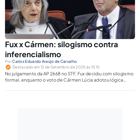
Fux x Cármen: silogismo contra
inferencialismo
Por
Carlos Eduardo Araújo de Carvalho
Destacado em 12 de Setembro de 2025 às 15:15
No julgamento da AP 2668 no STF, Fux decidiu com silogismo
formal, enquanto o voto de Cármen Lúcia adotou lógica
inferencialista reconstrutiva. Qual desses métodos assegura
a integridade do direito e a proteção da democracia?