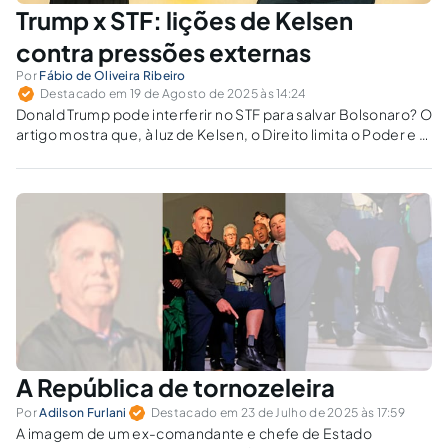
Trump x STF: lições de Kelsen
contra pressões externas
Por
Fábio de Oliveira Ribeiro
Destacado em 19 de Agosto de 2025 às 14:24
Donald Trump pode interferir no STF para salvar Bolsonaro? O
artigo mostra que, à luz de Kelsen, o Direito limita o Poder e a
barbárie não substitui a Justiça.
A República de tornozeleira
Por
Adilson Furlani
Destacado em 23 de Julho de 2025 às 17:59
A imagem de um ex-comandante e chefe de Estado