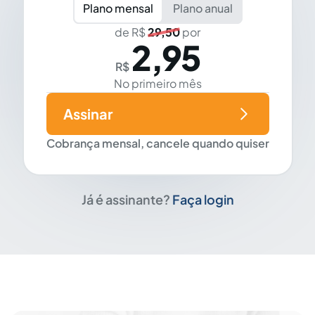
Plano mensal
Plano anual
de R$
29,50
por
2,95
R$
No primeiro mês
Assinar
Cobrança mensal, cancele quando quiser
Já é assinante?
Faça login