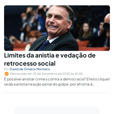
penal. A análise minuciosa distinguiu atos de cogitação e
preparatórios, impuníveis, de atos de execução, puníveis,
questionando se a tentativa de golpe e a abolição do Estado
Democrático de Direito realmente se amoldariam aos tipos
penais invocados.
Limites da anistia e vedação de
retrocesso social
Por
David de Oliveira Monteiro
Destacado em 10 de Setembro de 2025 às 16:40
É possível anistiar crimes contra a democracia? Efeito cliquet
veda a anistia na ação penal do golpe, por afronta à
dignidade da pessoa humana e aos direitos fundamentais.