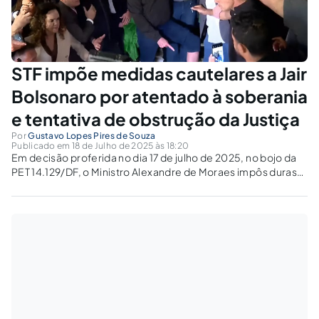
STF impõe medidas cautelares a Jair
Bolsonaro por atentado à soberania
e tentativa de obstrução da Justiça
Por
Gustavo Lopes Pires de Souza
Publicado em 18 de Julho de 2025 às 18:20
Em decisão proferida no dia 17 de julho de 2025, no bojo da
PET 14.129/DF, o Ministro Alexandre de Moraes impôs duras
medidas cautelares ao ex-presidente Jair Messias
Bolsonaro, diante de indícios robustos de que ele teria
atuado, de forma...