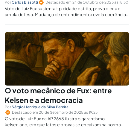
Por
Carlos Biasotti
Destacado em 24 de Outubro de 2025 às 18:30
Voto de Luiz Fux sustenta tipicidade estrita, prova plena e
ampla defesa. Mudança de entendimento revela coerência
moral ou incoerência judicial?
O voto mecânico de Fux: entre
Kelsen e a democracia
Por
Sérgio Henrique da Silva Pereira
Destacado em 20 de Setembro de 2025 às 19:25
O voto de Luiz Fux na AP 2668 ilustra o garantismo
kelseniano, em que fatos e provas se encaixam na norma
penal. A decisão revela a tensão entre o positivismo, que