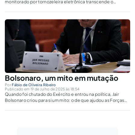
monitorado por tornozeleira eletrônica transcende o
processo penal para se tornar o epicentro de um terremoto
jurídico e político, questionando os limites da justiça e o
significado da República.
Bolsonaro, um mito em mutação
Por
Fábio de Oliveira Ribeiro
Publicado em 19 de Julho de 2025 às 18:54
Quando foi chutado do Exército e entrou na política, Jair
Bolsonaro criou para si um mito: o de que ajudou as Forças
Armadas a combater o bando guerrilheiro de Lamarca no
Vale do Ribeira. Essa história muito improvável nunca foi...