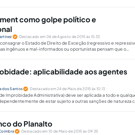
ent como golpe político e
onal
artinez
Destacado em 06 de Agosto de 2015 às 15:33
onsagrar o Estado de Direito de Exceção (regressivo e repressiv
as ingênuos e mal-informados ou oportunistas pensam que o
á corrigir os desvios da moralidade pública.
robidade: aplicabilidade aos agentes
va dos Santos
Destacado em 24 de Maio de 2015 às 10:13
i de Improbidade Administrativa) deve ser aplicada a todo e qualqu
dependentemente de estar sujeito a outras sanções de natureza ci
administrativa. A matéria está em discussão no STF.
co do Planalto
 Coimbra
Destacado em 10 de Maio de 2015 às 09:35