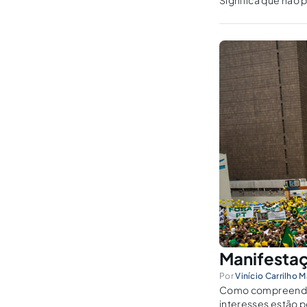
Significa que não 
processar o Presi
Manifestaçõ
Por
Vinício Carrilho M
Como compreender 
interesses estão p