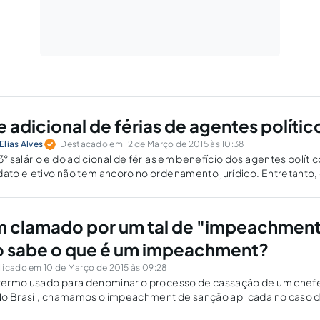
 e adicional de férias de agentes polític
lias Alves
Destacado em 12 de Março de 2015 às 10:38
 salário e do adicional de férias em benefício dos agentes políti
to eletivo não tem ancoro no ordenamento jurídico. Entretanto,
ridas verbas, expressamente previsto em lei, em favor dos agent
os nos demais cargos públicos mostra-se legal.
 clamado por um tal de "impeachment
o sabe o que é um impeachment?
licado em 10 de Março de 2015 às 09:28
ermo usado para denominar o processo de cassação de um chef
No Brasil, chamamos o impeachment de sanção aplicada no caso 
abilidade.