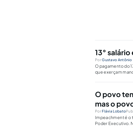
13° salário
Por
Gustavo Antônio E
O pagamento do 13°
que exerçam manda
dispêndio das refe
políticos investid
O povo tem
mas o pov
Por
Flávia Lobato
Pub
Impeachment é o t
Poder Executivo. 
crimes de respons