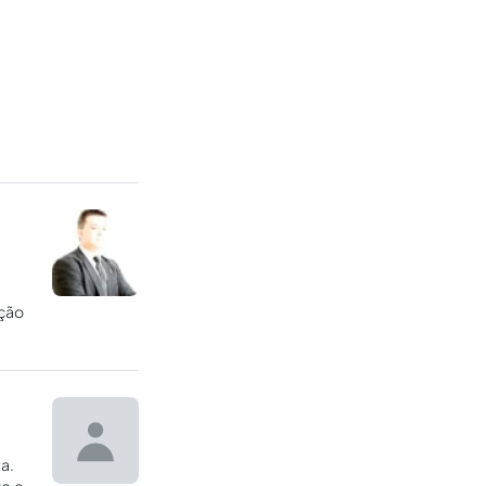
nção
..
a.