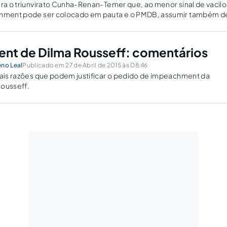
ara o triunvirato Cunha-Renan-Temer que, ao menor sinal de vacilo
chment pode ser colocado em pauta e o PMDB, assumir também d
 de um jogo que já comanda de fato.
nt de Dilma Rousseff: comentários
eno Leal
Publicado em 27 de Abril de 2015 às 08:46
pais razões que podem justificar o pedido de impeachment da
Rousseff.