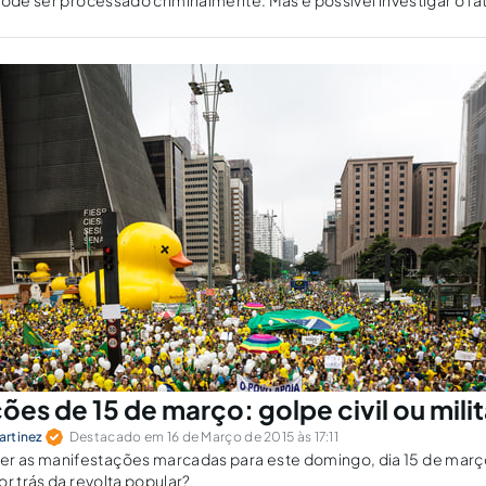
pode ser processado criminalmente. Mas é possível investigar o fa
dente depois de cessadas suas funções.
es de 15 de março: golpe civil ou mili
artinez
Destacado em 16 de Março de 2015 às 17:11
as manifestações marcadas para este domingo, dia 15 de março
or trás da revolta popular?