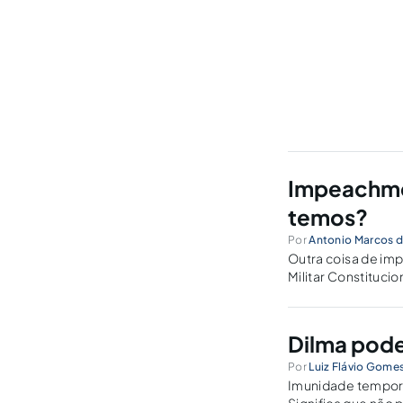
Impeachmen
temos?
Por
Antonio Marcos d
Outra coisa de imp
Militar Constituci
existem para que g
Dilma pode
Por
Luiz Flávio Gome
Imunidade temporá