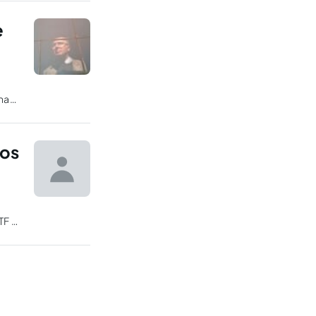
e
na
aos
TF e