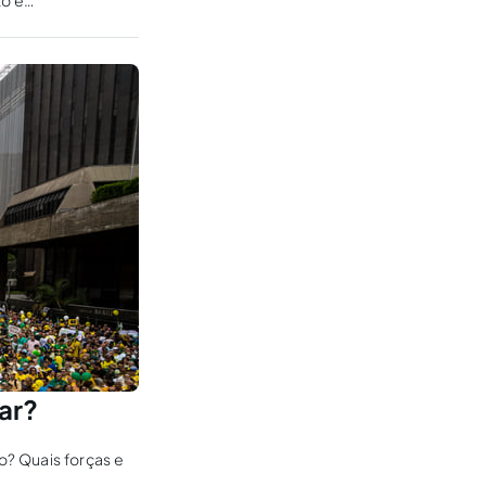
to e
tar?
? Quais forças e