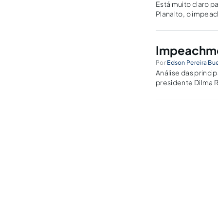
Está muito claro p
Planalto, o impea
direito a condução
Impeachme
Por
Edson Pereira Bu
Análise das princi
presidente Dilma 