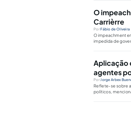
O impeachm
Carrièrre
Por
Fábio de Oliveira
O impeachment em 
impedida de gover
defensiva.
Aplicação 
agentes po
Por
Jorge Arbex Buen
Reflete-se sobre a
políticos, mencio
do STJ.