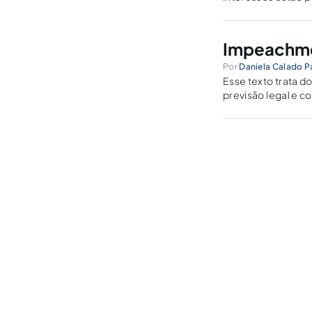
Impeachmen
Por
Daniela Calado P
Esse texto trata d
previsão legal e c