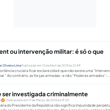
t ou intervenção militar: é só o que
e Oliveira Lima
Publicado em 13 de Abril de 2015 às 21:49
ortância crucial a ficar esclarecida é que não existe uma “Interve
onal.” Ao contrário, as forças armadas- e não “Poderes armados”-
arantam a Lei e a Ordem nos moldes da Constituição da República
 ser investigada criminalmente
s
Destacado em 17 de Março de 2015 às 19:20
ria do Presidente da República não significa impunidade perpétu