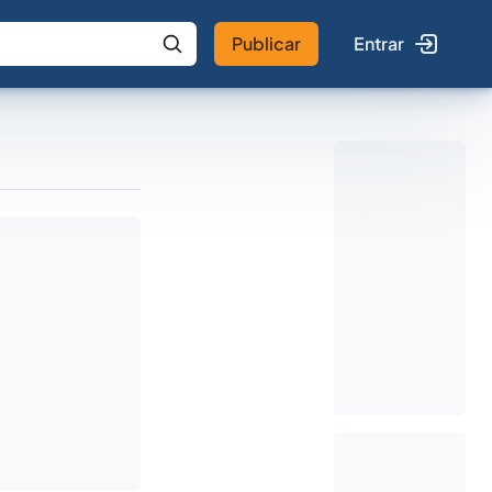
Publicar
Entrar
 IA
Buscar no Jus