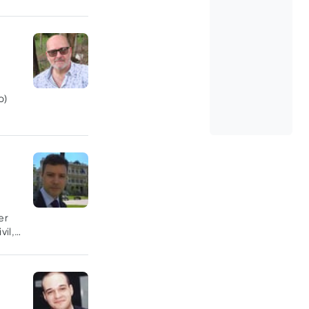
o)
er
vil,