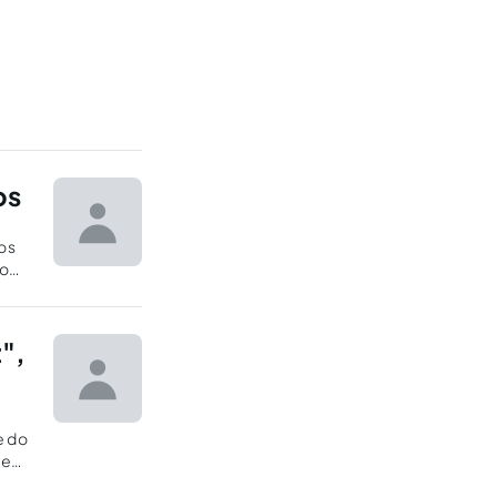
os
cos
 o
es
",
e do
de