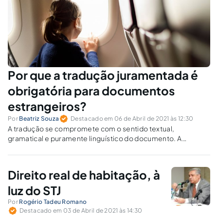
Por que a tradução juramentada é
obrigatória para documentos
estrangeiros?
Por
Beatriz Souza
Destacado em 06 de Abril de 2021 às 12:30
A tradução se compromete com o sentido textual,
gramatical e puramente linguístico do documento. A
obrigatoriedade da tradução juramentada garante maior
segurança aos negócios e à população. Entenda como
funciona e como é possível se resguardar.
Direito real de habitação, à
luz do STJ
Por
Rogério Tadeu Romano
Destacado em 03 de Abril de 2021 às 14:30