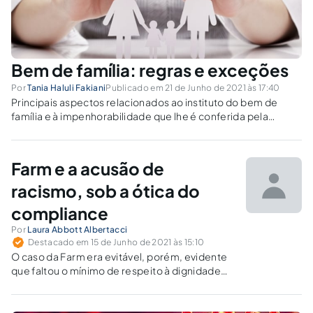
Bem de família: regras e exceções
Por
Tania Haluli Fakiani
Publicado em 21 de Junho de 2021 às 17:40
Principais aspectos relacionados ao instituto do bem de
família e à impenhorabilidade que lhe é conferida pela
legislação e jurisprudência.
Farm e a acusão de
racismo, sob a ótica do
compliance
Por
Laura Abbott Albertacci
Destacado em 15 de Junho de 2021 às 15:10
O caso da Farm era evitável, porém, evidente
que faltou o mínimo de respeito à dignidade
da pessoa humana, além de uma análise prévia
sobre os prováveis impactos que aquela ação
publicitária poderia gerar.