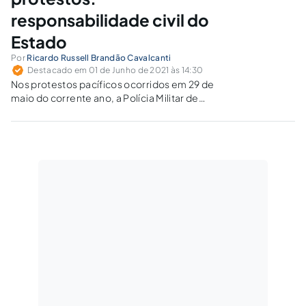
responsabilidade civil do
Estado
Por
Ricardo Russell Brandão Cavalcanti
Destacado em 01 de Junho de 2021 às 14:30
Nos protestos pacíficos ocorridos em 29 de
maio do corrente ano, a Polícia Militar de
Pernambuco agiu de forma violenta e
provocou lesões em alguns dos
manifestantes. Poderia o lesado optar por
ajuizar a ação indenizatória diretamente contra
o agente público que causou o dano? Ou
somente frente ao Estado?