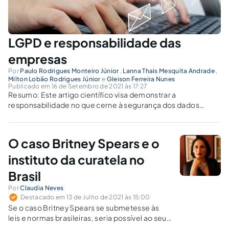
LGPD e responsabilidade das
empresas
Por
Paulo Rodrigues Monteiro Júnior
,
Lanna Thais Mesquita Andrade
,
Milton Lobão Rodrigues Júnior
e
Gleison Ferreira Nunes
Publicado em 16 de Setembro de 2021 às 17:27
Resumo: Este artigo científico visa demonstrar a
responsabilidade no que cerne à segurança dos dados
pessoais dos usuários que se cadastram em instituições
públicas e privadas, seja para fins de obrigações legais,
como declaração de créditos fiscais, bens para a...
O caso Britney Spears e o
instituto da curatela no
Brasil
Por
Claudia Neves
Destacado em 13 de Julho de 2021 às 15:00
Se o caso Britney Spears se submetesse às
leis e normas brasileiras, seria possível ao seu
pai impedi-la de ter uma vida normal, tal qual