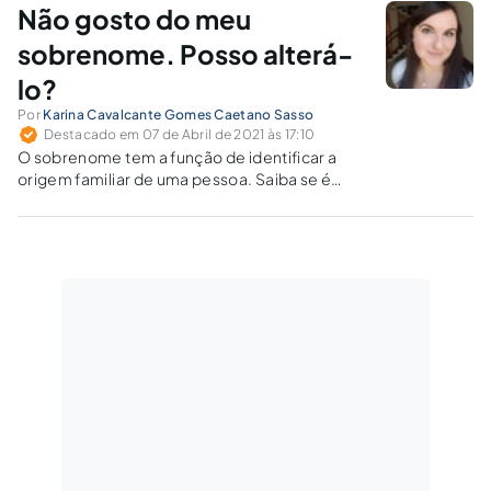
Monlevade/MG.
Não gosto do meu
sobrenome. Posso alterá-
lo?
Por
Karina Cavalcante Gomes Caetano Sasso
Destacado em 07 de Abril de 2021 às 17:10
O sobrenome tem a função de identificar a
origem familiar de uma pessoa. Saiba se é
possível alterar, incluir ou excluir sobrenomes
e qual o meio adequado para tanto.