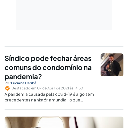
Síndico pode fechar áreas
comuns do condomínio na
pandemia?
Por
Luciana Caribé
Destacado em 07 de Abril de 2021 às 14:50
A pandemia causada pela covid-19 é algo sem
precedentes na história mundial, o que
implicou mudanças radicais no funcionamento
de toda a sociedade. Terá o direito
condominial também sido afetado?