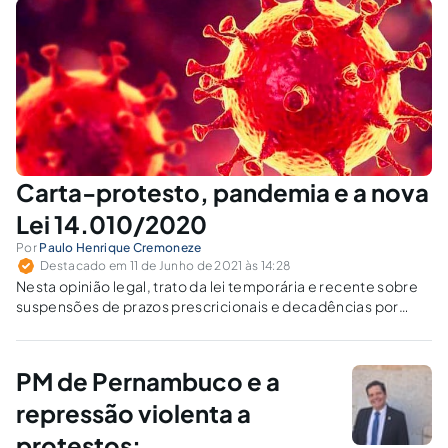
Carta-protesto, pandemia e a nova
Lei 14.010/2020
Por
Paulo Henrique Cremoneze
Destacado em 11 de Junho de 2021 às 14:28
Nesta opinião legal, trato da lei temporária e recente sobre
suspensões de prazos prescricionais e decadências por
causa da pandemia Covid-19 e uso parcimonioso em relação
à carta-protesto (art. 754 do CC).
PM de Pernambuco e a
repressão violenta a
protestos: