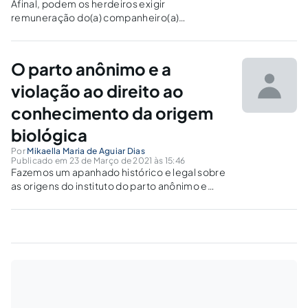
Afinal, podem os herdeiros exigir
remuneração do(a) companheiro(a)
sobrevivente?
O parto anônimo e a
violação ao direito ao
conhecimento da origem
biológica
Por
Mikaella Maria de Aguiar Dias
Publicado em 23 de Março de 2021 às 15:46
Fazemos um apanhado histórico e legal sobre
as origens do instituto do parto anônimo e
reflexões acerca dos direitos fundamentais
que seriam violentados com sua inserção no
ordenamento jurídico pátrio.