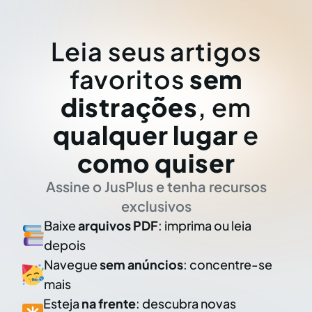
Leia seus artigos
favoritos
sem
distrações
, em
qualquer lugar
e
como quiser
Assine o JusPlus e tenha recursos
exclusivos
Baixe
arquivos PDF
: imprima ou leia
depois
Navegue
sem anúncios
: concentre-se
mais
Esteja
na frente
: descubra novas