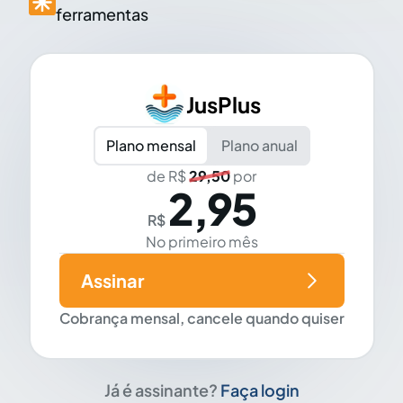
ferramentas
JusPlus
Plano mensal
Plano anual
de R$
29,50
por
2,95
R$
No primeiro mês
Assinar
Cobrança mensal, cancele quando quiser
Já é assinante?
Faça login