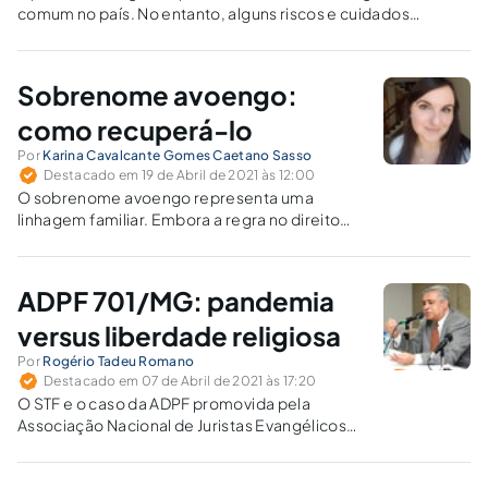
comum no país. No entanto, alguns riscos e cuidados
precisam ser observados.
Sobrenome avoengo:
como recuperá-lo
Por
Karina Cavalcante Gomes Caetano Sasso
Destacado em 19 de Abril de 2021 às 12:00
O sobrenome avoengo representa uma
linhagem familiar. Embora a regra no direito
brasileiro seja a imutabilidade do nome civil, é
possível incluir um sobrenome avoengo aos
próprios apelidos, em alguns casos.
ADPF 701/MG: pandemia
versus liberdade religiosa
Por
Rogério Tadeu Romano
Destacado em 07 de Abril de 2021 às 17:20
O STF e o caso da ADPF promovida pela
Associação Nacional de Juristas Evangélicos
(ANAJURE), contra o art. 6º do Decreto n. 31, de
20/03/2020, do Município de João