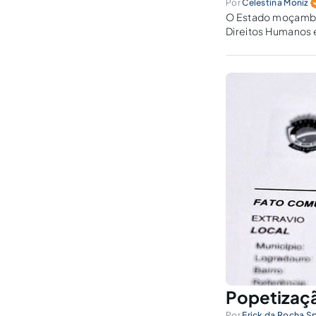
Por
Celestina Moniz
O Estado moçambic
Direitos Humanos 
Popetizaçã
Por
Erick da Rocha S