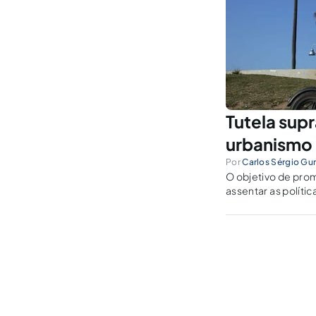
Tutela sup
urbanismo 
Por
Carlos Sérgio Gur
O objetivo de prom
assentar as polít