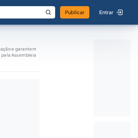
Publicar
Entrar
 IA
Buscar no Jus
inação e garantem
a pela Assembleia