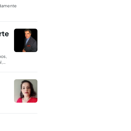
adamente
rte
nos,
l,
a