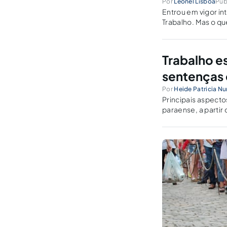
Por
Leonel Lisboa
Pub
Entrou em vigor i
Trabalho. Mas o qu
internacionalment
Trabalho e
sentenças 
Por
Heide Patricia N
Principais aspect
paraense, a partir
ao Tribunal Regiona