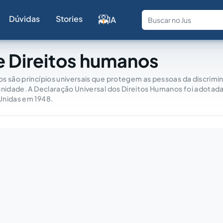
Dúvidas
Stories
IA
Fale com a
e Direitos humanos
os são princípios universais que protegem as pessoas da discrim
gnidade. A Declaração Universal dos Direitos Humanos foi adotad
Unidas em 1948.