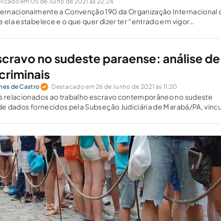
licado em 05 de Julho de 2021 às 22:24
nternacionalmente a Convenção 190 da Organização Internacional 
e ela estabelece e o que quer dizer ter “entrado em vigor
e”?
scravo no sudeste paraense: análise de
criminais
unes de Castro
Destacado em 26 de Junho de 2021 às 11:20
os relacionados ao trabalho escravo contemporâneo no sudeste
 de dados fornecidos pela Subseção Judiciária de Marabá/PA, vinc
l Federal da 1ª Região, entre 2013 e 2016.