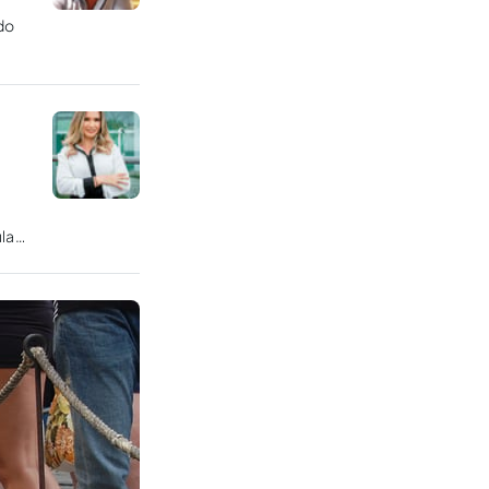
do
ulada