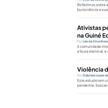
Refletimos sobre 
burocráticos e sua
Ativistas 
na Guiné E
Por
Léo da Silva Alves
A comunidade inte
a lisura eleitoral
por conseguinte, é
Violência 
Por
Gabriela Lopes d
Este estudo tem co
pandemia, buscand