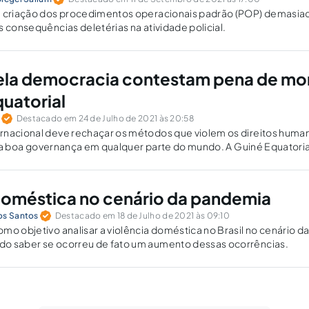
a criação dos procedimentos operacionais padrão (POP) demasi
s consequências deletérias na atividade policial.
pela democracia contestam pena de mo
quatorial
Destacado em 24 de Julho de 2021 às 20:58
rnacional deve rechaçar os métodos que violem os direitos huma
, e a boa governança em qualquer parte do mundo. A Guiné Equatoria
 exemplo de afronta ao processo civilizatório.
doméstica no cenário da pandemia
os Santos
Destacado em 18 de Julho de 2021 às 09:10
mo objetivo analisar a violência doméstica no Brasil no cenário d
o saber se ocorreu de fato um aumento dessas ocorrências.