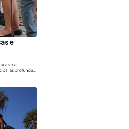
as e
resas é o
ios, as profundas