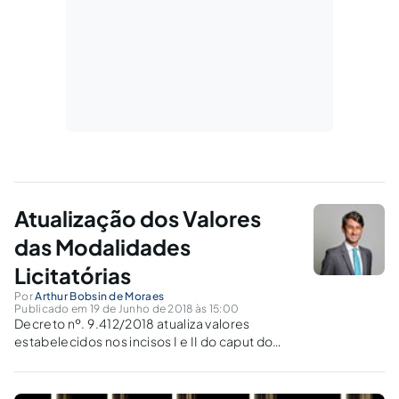
Atualização dos Valores
das Modalidades
Licitatórias
Por
Arthur Bobsin de Moraes
Publicado em 19 de Junho de 2018 às 15:00
Decreto nº. 9.412/2018 atualiza valores
estabelecidos nos incisos I e II do caput do
artigo 23 da Lei Federal nº. 8.666/1993.