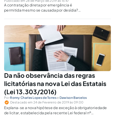
Publicado em 28 de Março de 2019 às 15:47
A contratação direta por emergência é
permitida mesmo se causada por desídia?
TCU e AGU admitem, mas exigem apuração de
responsabilidades.
Da não observância das regras
licitatórias na nova Lei das Estatais
(Lei 13.303/2016)
Por
Ronny Charles Lopes de Torres
e
Dawison Barcelos
Destacado em 24 de Fevereiro de 2019 às 09:00
Explana-se a nova hipótese de exceção à obrigatoriedade
de licitar, estabelecida pela recente Lei federal nº