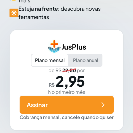
mais
Esteja
na frente
: descubra novas
ferramentas
JusPlus
Plano mensal
Plano anual
de R$
29,50
por
2,95
R$
No primeiro mês
Assinar
Cobrança mensal, cancele quando quiser