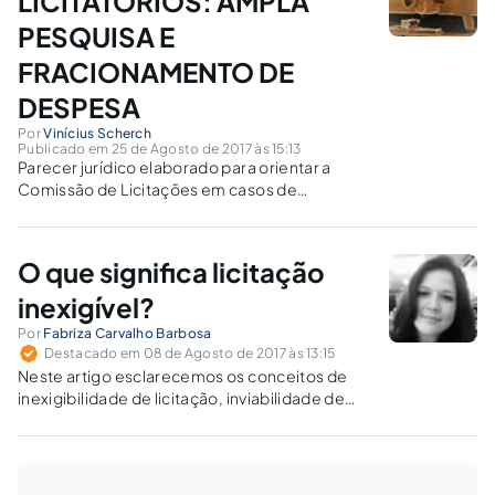
LICITATÓRIOS: AMPLA
PESQUISA E
FRACIONAMENTO DE
DESPESA
Por
Vinícius Scherch
Publicado em 25 de Agosto de 2017 às 15:13
Parecer jurídico elaborado para orientar a
Comissão de Licitações em casos de
dispensas que tenham por objeto a aquisição
de bens e serviços de quantificação previsível.
O que significa licitação
inexigível?
Por
Fabriza Carvalho Barbosa
Destacado em 08 de Agosto de 2017 às 13:15
Neste artigo esclarecemos os conceitos de
inexigibilidade de licitação, inviabilidade de
competição, serviço de natureza singular,
notória especialização e fornecedor exclusivo.