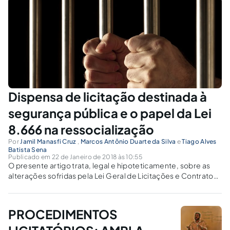
Dispensa de licitação destinada à
segurança pública e o papel da Lei
8.666 na ressocialização
Por
Jamil Manasfi Cruz
,
Marcos Antônio Duarte da Silva
e
Tiago Alves
Batista Sena
Publicado em 22 de Janeiro de 2018 às 10:55
O presente artigo trata, legal e hipoteticamente, sobre as
alterações sofridas pela Lei Geral de Licitações e Contratos
nº 8.666/93, em decorrência da promulgação da Lei Federal
nº 13.500/17.
PROCEDIMENTOS