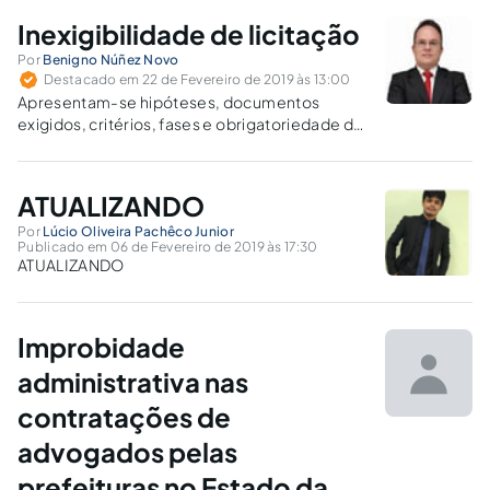
Inexigibilidade de licitação
Por
Benigno Núñez Novo
Destacado em 22 de Fevereiro de 2019 às 13:00
Apresentam-se hipóteses, documentos
exigidos, critérios, fases e obrigatoriedade do
atendimento aos princípios da administração
pública no que diz respeito à inexigibilidade de
licitação.
ATUALIZANDO
Por
Lúcio Oliveira Pachêco Junior
Publicado em 06 de Fevereiro de 2019 às 17:30
ATUALIZANDO
Improbidade
administrativa nas
contratações de
advogados pelas
prefeituras no Estado da