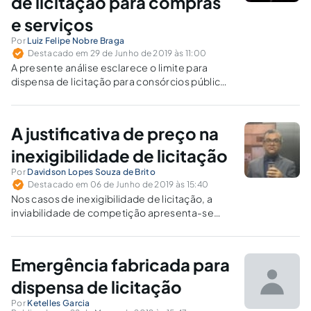
de licitação para compras
e serviços
Por
Luiz Felipe Nobre Braga
Destacado em 29 de Junho de 2019 às 11:00
A presente análise esclarece o limite para
dispensa de licitação para consórcios públicos
em casos de compras e serviços, à luz das
disposições da Lei 8.666/93.
A justificativa de preço na
inexigibilidade de licitação
Por
Davidson Lopes Souza de Brito
Destacado em 06 de Junho de 2019 às 15:40
Nos casos de inexigibilidade de licitação, a
inviabilidade de competição apresenta-se
como um fator complicador nas realizações de
pesquisas de preços das formas comumente
feitas para subsidiar os processos de
Emergência fabricada para
licitações.
dispensa de licitação
Por
Ketelles Garcia