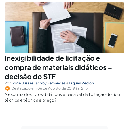
constitucional, disposto no inciso XXI, art. 37,
preceitua que a lei poderá estabelecer
exceções à regra geral, com a expressão
“ressalvados os casos especificados na
legislação”.
Inexigibilidade de licitação e
compra de materiais didáticos –
decisão do STF
Por
Jorge Ulisses Jacoby Fernandes
e
Jaques Reolon
Destacado em 06 de Agosto de 2019 às 12:15
A escolha dos livros didáticos é passível de licitação do tipo
técnica e técnica e preço?