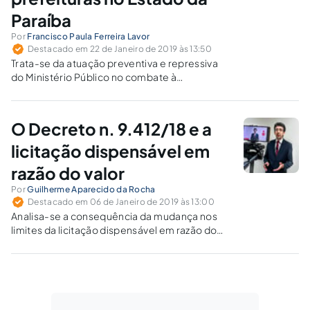
Paraíba
Por
Francisco Paula Ferreira Lavor
Destacado em 22 de Janeiro de 2019 às 13:50
Trata-se da atuação preventiva e repressiva
do Ministério Público no combate à
contratação pelos gestores públicos de
bancas de advogados, ao fundamento de
pretensa inexigibilidade de licitação, em burla
O Decreto n. 9.412/18 e a
às disposições constitucionais e legais
positivadas.
licitação dispensável em
razão do valor
Por
Guilherme Aparecido da Rocha
Destacado em 06 de Janeiro de 2019 às 13:00
Analisa-se a consequência da mudança nos
limites da licitação dispensável em razão do
valor, previstos no artigo 24 da Lei n.° 8.666/93.