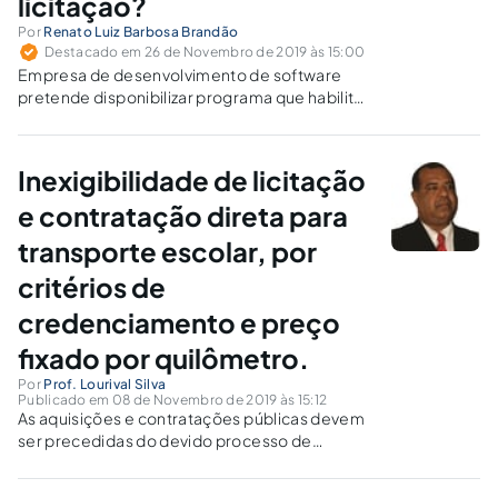
licitação?
Por
Renato Luiz Barbosa Brandão
Destacado em 26 de Novembro de 2019 às 15:00
Empresa de desenvolvimento de software
pretende disponibilizar programa que habilita
acesso facilitado a empréstimos consignados
para servidores públicos municipais. Cabe
inexigibilidade de licitação?
Inexigibilidade de licitação
e contratação direta para
transporte escolar, por
critérios de
credenciamento e preço
fixado por quilômetro.
Por
Prof. Lourival Silva
Publicado em 08 de Novembro de 2019 às 15:12
As aquisições e contratações públicas devem
ser precedidas do devido processo de
licitação. Entretanto, como para toda regra
existe a exceção, o próprio comando