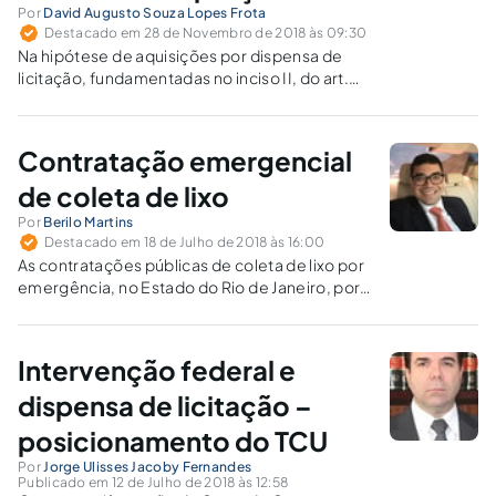
Por
David Augusto Souza Lopes Frota
Destacado em 28 de Novembro de 2018 às 09:30
Na hipótese de aquisições por dispensa de
licitação, fundamentadas no inciso II, do art.
24, da Lei n. 8.666/1993, as unidades gestoras
integrantes do SISG deverão adotar,
preferencialmente, o sistema de cotação
Contratação emergencial
eletrônica.
de coleta de lixo
Por
Berilo Martins
Destacado em 18 de Julho de 2018 às 16:00
As contratações públicas de coleta de lixo por
emergência, no Estado do Rio de Janeiro, por
serem consideradas irregulares, poderão
resultar em inelegibilidade.
Intervenção federal e
dispensa de licitação –
posicionamento do TCU
Por
Jorge Ulisses Jacoby Fernandes
Publicado em 12 de Julho de 2018 às 12:58