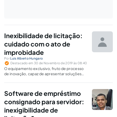
Inexibilidade de licitação:
cuidado com o ato de
improbidade
Por
Luis Alberto Hungaro
Destacado em 30 de Novembro de 2019 às 08:40
O equipamento exclusivo, fruto de processo
de inovação, capaz de apresentar soluções
inéditas para necessidades públicas, deverá
ser objeto de licitação pública? Qual o
procedimento adequado e as cautelas
Software de empréstimo
necessárias?
consignado para servidor:
inexigibilidade de