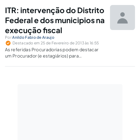
do direito tributário construído pelos tribunais.
ITR: intervenção do Distrito
Federal e dos municipios na
execução fiscal
Por
Anildo Fabio de Araujo
Destacado em 25 de Fevereiro de 2013 às 16:55
As referidas Procuradorias podem destacar
um Procurador (e estagiários) para
acompanhar e/ou intervir em tais processos
de forma mais eficaz, gerando mais renda,
mais verbas para os cofres do Distrito Federal
(caso do ITR) e dos Municípios (casos do ITR, do
IPVA e do ICMS).