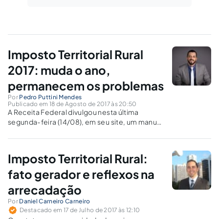
Imposto Territorial Rural
2017: muda o ano,
permanecem os problemas
Por
Pedro Puttini Mendes
Publicado em 18 de Agosto de 2017 às 20:50
A Receita Federal divulgou nesta última
segunda-feira (14/08), em seu site, um manual
com perguntas e respostas a respeito do ITR,
e também declarou o início o prazo para
pagamento total ou de sua primeira parcela
Imposto Territorial Rural:
para 29/09.
fato gerador e reflexos na
arrecadação
Por
Daniel Carneiro Carneiro
Destacado em 17 de Julho de 2017 às 12:10