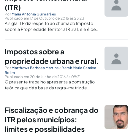
(ITR)
Por
Maria Antonia Guimarães
Publicado em 17 de Outubro de 2016 às 23:23
A sigla ITR diz respeito ao chamado Imposto
sobre a Propriedade Territorial Rural, ele é de
competência da União e vem contemplado
pelo art. 153, VI e parágrafo 4º, da CF. O
primeiro inciso do parágrafo mencionado
Impostos sobre a
impõe a adoção...
propriedade urbana e rural.
Por
Matthews Barbosa Martins
e
Yarah Marla Saraiva
Rolim
Publicado em 20 de Junho de 2016 às 09:21
O presente trabalho apresenta a construção
teórica que dá a base da regra-matriz de
incidência proposta por Paulo de Barros
Carvalho.
Fiscalização e cobrança do
ITR pelos municípios:
limites e possibilidades