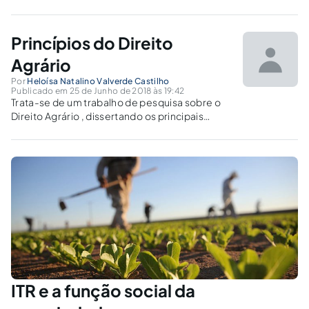
notificações e cobranças retroativas do
imposto territorial rural – ITR, em especial, em
Mato Grosso do Sul, com relação ao período
Princípios do Direito
de apuração do exercício de 2014.
Agrário
Por
Heloísa Natalino Valverde Castilho
Publicado em 25 de Junho de 2018 às 19:42
Trata-se de um trabalho de pesquisa sobre o
Direito Agrário , dissertando os principais
temas desse ramo do estudo, suas
características, legislação e principalmente os
princípios que regem o Direito Agrário, e como
são aplicados na doutrina e nas demanda
ITR e a função social da