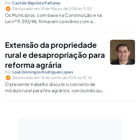
Por
Cacildo Baptista Palhares
Destacado em 14 de Março de 2016 às 11:50
Os Municípios, com base na Constituição e na
Lei nº 9.393/96, firmaram convênio com a
Receita Federal para fiscalizar e cobrar o
Imposto Territorial Rural (ITR). Essa atribuição
apresenta problemas que ultrapassam os
Extensão da propriedade
limites permissivos do lançamento tributário.
rural e desapropriação para
reforma agrária
Por
José Domingos Rodrigues Lopes
Destacado em 14 de Junho de 2015 às 10:10
O presente trabalho discute o conceito de
módulo rural para fins agrários, concluindo que
classificação da propriedade rural em
pequena, média ou grande, subordina-se
exclusivamente ao critério da extensão da
área, sem exclusão das áreas não
aproveitáveis.