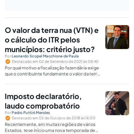
O valor da terra nua (VTN) e
o cálculo do ITR pelos
municípios: critério justo?
Por
Leonardo Scopel Macchione de Paula
Destacado em 02 de Setembro de 2021 às 08:40
Por qual motivo a fiscalização fazendária exige
que o contribuinte fundamente o valor da terra
nua por ele lançado? Não é dela este ônus?
Imposto declaratório,
laudo comprobatório
Por
Pedro Puttini Mendes
Destacado em 02 de Outubro de 2018 às 16:00
Recentemente, em muitas regiões de vários
Estados, teve início uma nova temporada de