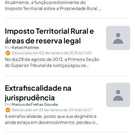
Atualmente, a função predominante do
Imposto Territorial sobre a Propriedade Rural é
extrafiscal, sendo um importante instrumento
no combate aos latifúndios improdutivos.
Imposto Territorial Rural e
áreas de reserva legal
Por
Rafael Matthes
Destacado em 02 de Janeiro de 2015 às 11:43
No dia 28 de agosto de 2013, a Primeira Seção
do Superior Tribunal de Justiça julgou os
Embargos de Divergência interpostos nos
autos do Recurso Especial nº. 1.027.051
consolidando o entendimento sobre a
Extrafiscalidade na
necessidade de prévia averbação da Reserva
Legal.
jurisprudência
Por
Marcus de Freitas Gouvêa
Destacado em 23 de Janeiro de 2014 às 16:07
A extrafiscalidade, posto que sua dogmática
ainda esteja em desenvolvimento, perdeu o
caráter acessório, praticamente extrajurídico
e passou a ser parte integrante e destacada