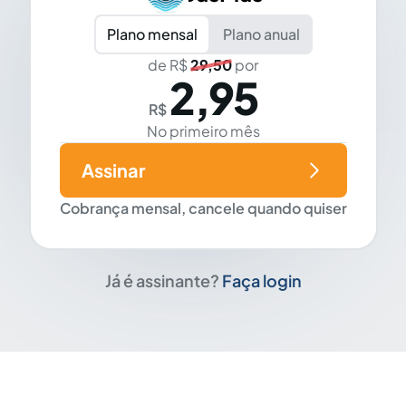
Plano mensal
Plano anual
de R$
29,50
por
2,95
R$
No primeiro mês
Assinar
Cobrança mensal, cancele quando quiser
Já é assinante?
Faça login