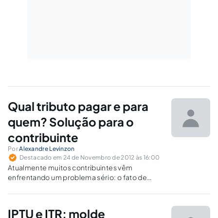
Qual tributo pagar e para
quem? Solução para o
contribuinte
Por
Alexandre Levinzon
Destacado em 24 de Novembro de 2012 às 16:00
Atualmente muitos contribuintes vêm
enfrentando um problema sério: o fato de
serem exigidos a pagar diferentes tributos
sobre uma mesma situação (fato gerador) por
dois municípios, dois estados, ou mesmo um
IPTU e ITR: molde
estado e um município, União e município, etc.