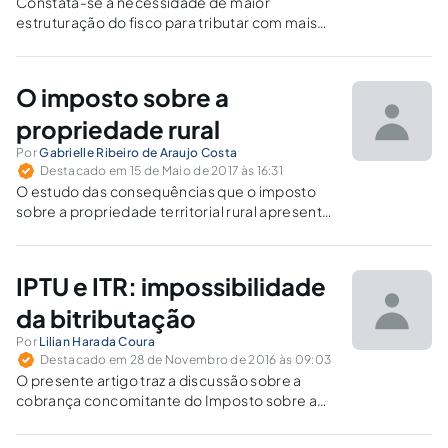
Constata-se a necessidade de maior
estruturação do fisco para tributar com mais
efetividade e precisão o ITR, a partir da sua
homologação pelo contribuinte.
O imposto sobre a
propriedade rural
Por
Gabrielle Ribeiro de Araujo Costa
Destacado em 15 de Maio de 2017 às 16:31
O estudo das consequências que o imposto
sobre a propriedade territorial rural apresenta
traz evidências da necessidade de uma busca
social pela terra.
IPTU e ITR: impossibilidade
da bitributação
Por
Lilian Harada Coura
Destacado em 28 de Novembro de 2016 às 09:03
O presente artigo traz a discussão sobre a
cobrança concomitante do Imposto sobre a
propriedade Territorial Urbana (IPTU) e o
Imposto sobre a Propriedade Territorial Rural