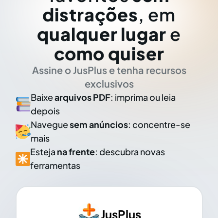
distrações
, em
qualquer lugar
e
como quiser
Assine o JusPlus e tenha recursos
exclusivos
Baixe
arquivos PDF
: imprima ou leia
depois
Navegue
sem anúncios
: concentre-se
mais
Esteja
na frente
: descubra novas
ferramentas
JusPlus