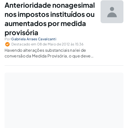
municípios de grande área rural.
Anterioridade nonagesimal
nos impostos instituídos ou
aumentados por medida
provisória
Por
Gabriela Arraes Cavalcanti
Destacado em 08 de Maio de 2012 às 15:36
Havendo alterações substanciais na lei de
conversão da Medida Provisória, o que deve
ser considerado para observância do princípio
da anterioridade tributária é a data da
conversão, segundo o STF.