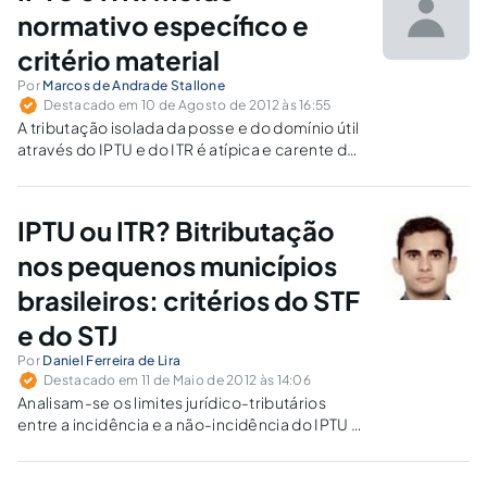
normativo específico e
critério material
Por
Marcos de Andrade Stallone
Destacado em 10 de Agosto de 2012 às 16:55
A tributação isolada da posse e do domínio útil
através do IPTU e do ITR é atípica e carente de
requisitos exigidos pelos moldes normativos
específicos destes impostos.
IPTU ou ITR? Bitributação
nos pequenos municípios
brasileiros: critérios do STF
e do STJ
Por
Daniel Ferreira de Lira
Destacado em 11 de Maio de 2012 às 14:06
Analisam-se os limites jurídico-tributários
entre a incidência e a não-incidência do IPTU e
do ITR, à luz da realidade rural e urbana
brasileira atual, notadamente nos pequenos