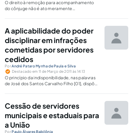
O direito à remoção para acompanhamento
do cônjuge não é ato meramente
discricionário, mas um algo objetivo e
cogente, constituindo-se em verdadeiro e
legítimo direito subjetivo do servidor .
A aplicabilidade do poder
disciplinar em infrações
cometidas por servidores
cedidos
Por
André Pataro Myrrha de Paula e Silva
Destacado em 11 de Março de 2011 às 14:13
O princípio da indisponibilidade, nas palavras
de José dos Santos Carvalho Filho [01], dispõe
que "os bens e interesses públicos não
pertencem à Administração nem a seus
agentes. Cabe-lhes apenas geri-los,
Cessão de servidores
conservá-los e por eles velar em prol da
coletividade,…
municipais e estaduais para
a União
Por
Paulo Álvares Babilônia