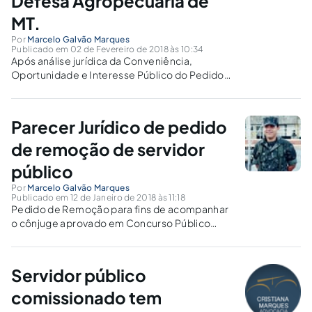
Defesa Agropecuária de
MT.
Por
Marcelo Galvão Marques
Publicado em 02 de Fevereiro de 2018 às 10:34
Após análise jurídica da Conveniência,
Oportunidade e Interesse Público do Pedido
este foi indeferido, por não estar em acordo
com a Lei Complementar 04/90, Portaria
63/INDEA/2017 e Lei 12.527/11.
Parecer Jurídico de pedido
de remoção de servidor
público
Por
Marcelo Galvão Marques
Publicado em 12 de Janeiro de 2018 às 11:18
Pedido de Remoção para fins de acompanhar
o cônjuge aprovado em Concurso Público
para Município distinto da Lotação do Servidor.
Aplicação da lei 8.275/04, Lei Complementar
04/90 e Art. 226 da CR/88.
Servidor público
comissionado tem