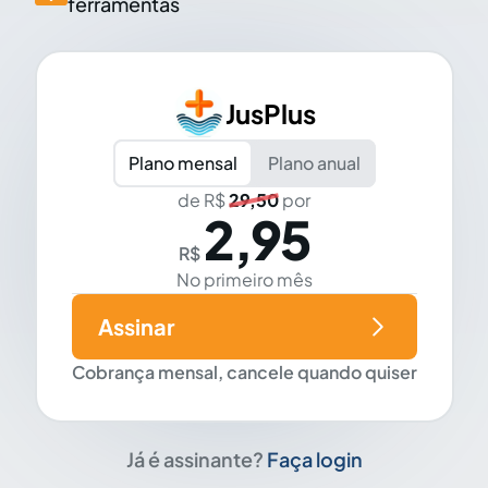
ferramentas
JusPlus
Plano mensal
Plano anual
de R$
29,50
por
2,95
R$
No primeiro mês
Assinar
Cobrança mensal, cancele quando quiser
Já é assinante?
Faça login