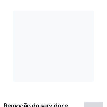
processo seletivo, coloca em conflito o
princípio da proteção à família e o princípio da
supremacia do interesse público.
Remoção do servidor e