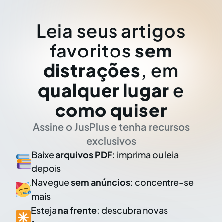
Leia seus artigos
favoritos
sem
distrações
, em
qualquer lugar
e
como quiser
Assine o JusPlus e tenha recursos
exclusivos
Baixe
arquivos PDF
: imprima ou leia
depois
Navegue
sem anúncios
: concentre-se
mais
Esteja
na frente
: descubra novas