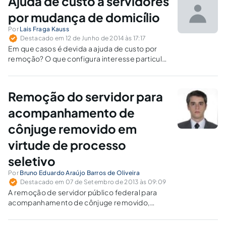
Ajuda de custo a servidores
por mudança de domicílio
Por
Lais Fraga Kauss
Destacado em 12 de Junho de 2014 às 17:17
Em que casos é devida a ajuda de custo por
remoção? O que configura interesse particular
ou público? Existe limite quantitativo ou
temporal para o recebimento de mais de uma
ajuda de custo? Ela é devida também em
Remoção do servidor para
casos de exoneração de cargos em
comissão?
acompanhamento de
cônjuge removido em
virtude de processo
seletivo
Por
Bruno Eduardo Araújo Barros de Oliveira
Destacado em 07 de Setembro de 2013 às 09:09
A remoção de servidor público federal para
acompanhamento de cônjuge removido,
independentemente de interesse da
Administração Pública, em virtude de