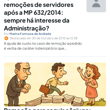
exer
remoções de servidores
após a MP 632/2014:
sempre há interesse da
Administração?
Por
Marina Fontoura de Andrade
Destacado em 30 de Outubro de 2015 às 12:38
A ajuda de custo no caso de remoção a pedido
é verba de caráter indenizatório que
independe de lei específica para seu
pagamento, bastando ser caracterizada a
situação jurídica merecedora de reparação,
com base no poder da autotutela a
Administração Pública.