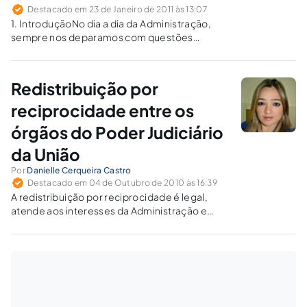
Destacado em 23 de Janeiro de 2011 às 13:07
1. IntroduçãoNo dia a dia da Administração,
sempre nos deparamos com questões
relacionadas à cessão de servidores de outros
entes da federação para a União. A Lei nº
8.112/90, que trata do regime jurídico dos
Redistribuição por
servidores da União, além de...
reciprocidade entre os
órgãos do Poder Judiciário
da União
Por
Danielle Cerqueira Castro
Destacado em 04 de Outubro de 2010 às 16:39
A redistribuição por reciprocidade é legal,
atende aos interesses da Administração e
beneficia os servidores do quadro.