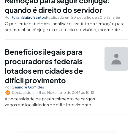
Remoção para seguir cônjuge:
quando é direito do servidor
Por
Julian Baião Santos
Publicado em 20 de Julho de 2015 às 18:56
O presente estudo visa analisar o instituto da remoção para
acompanhar cônjuge e o exercício provisório, mormente
quanto à necessidade de o deslocamento derivar do
Interesse da Administração, com base nos precedentes
jurisprudenciais.
Benefícios ilegais para
procuradores federais
lotados em cidades de
difícil provimento
Por
Geandré Gomides
Destacado em 11 de Novembro de 2014 às 10:12
A necessidade de preenchimento de cargos
vagos em localidades de difícil provimento,
em prol do interesse da Administração, não
pode ofender os princípios constitucionais da
isonomia e impessoalidade, ferindo o direito
de outros membros da carreira.