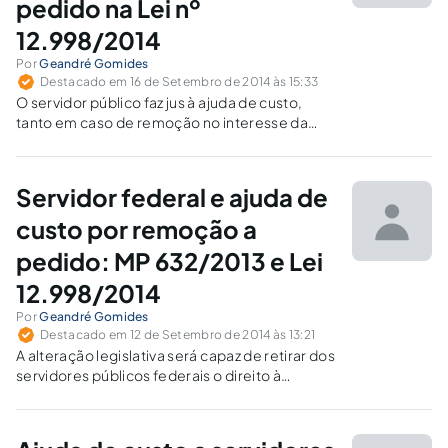
pedido na Lei nº
12.998/2014
Por
Geandré Gomides
Destacado em 16 de Setembro de 2014 às 15:33
O servidor público faz jus à ajuda de custo,
tanto em caso de remoção no interesse da
Administração como na remoção a pedido, e a
MP nº 632/2013 não alterou tal direito.
Servidor federal e ajuda de
custo por remoção a
pedido: MP 632/2013 e Lei
12.998/2014
Por
Geandré Gomides
Destacado em 12 de Setembro de 2014 às 13:21
A alteração legislativa será capaz de retirar dos
servidores públicos federais o direito à
percepção da ajuda de custo, quando essa se
der no interesse da Administração, ainda que
não seja de ofício?