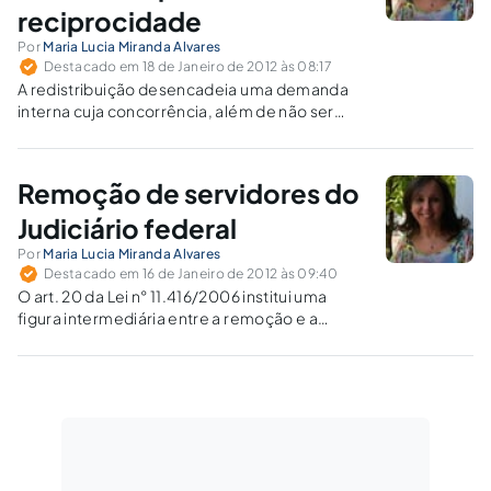
reciprocidade
Por
Maria Lucia Miranda Alvares
Destacado em 18 de Janeiro de 2012 às 08:17
A redistribuição desencadeia uma demanda
interna cuja concorrência, além de não ser
isonômica, porque nem todos são guindados
ao deslocamento, que fica a critério do gestor
público, é desleal, pela total ausência de
Remoção de servidores do
critérios objetivos para seu processamento.
Judiciário federal
Por
Maria Lucia Miranda Alvares
Destacado em 16 de Janeiro de 2012 às 09:40
O art. 20 da Lei n° 11.416/2006 institui uma
figura intermediária entre a remoção e a
transferência, concebida com vistas a driblar
as limitações encontradas em um e outro
instituto, mas parece não se coadunar com o
sistema normativo vigente.