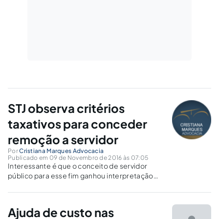
STJ observa critérios
taxativos para conceder
remoção a servidor
Por
Cristiana Marques Advocacia
Publicado em 09 de Novembro de 2016 às 07:05
Interessante é que o conceito de servidor
público para esse fim ganhou interpretação
ampliativa, tanto pelo STJ quanto pelo
Supremo Tribunal Federal (STF), de modo a
alcançar não apenas aqueles vinculados à
Ajuda de custo nas
administração direta, mas também os que