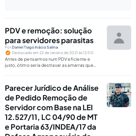
PDV e remoção: solução
para servidores parasitas
Por
Daniel Tiago Inácio Salina
Destacado em 22 de Janeiro de 2021 às 12:00
Antes de pensarmos num PDV eficiente e
justo, ótimo seria destravar as amarras que
prendem os servidores nos seus respectivos
órgãos.
Parecer Jurídico de Análise
de Pedido Remoção de
Servidor com Base na LEI
12.527/11, LC 04/90 de MT
e Portaria 63/INDEA/17 da