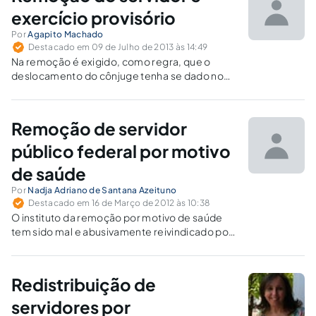
exercício provisório
Por
Agapito Machado
Destacado em 09 de Julho de 2013 às 14:49
Na remoção é exigido, como regra, que o
deslocamento do cônjuge tenha se dado no
interesse da Administração, enquanto que a
licença consta como direito subjetivo do
servidor, que pode ser tanto para tratar de
Remoção de servidor
assuntos particulares, de saúde, para cuidar
de doença em pessoa da família ou para
público federal por motivo
acompanhar o cônjuge.
de saúde
Por
Nadja Adriano de Santana Azeituno
Destacado em 16 de Março de 2012 às 10:38
O instituto da remoção por motivo de saúde
tem sido mal e abusivamente reivindicado por
servidores federais que recorrem ao Poder
Judiciário para compelir a Administração a
promover seu deslocamento.
Redistribuição de
servidores por