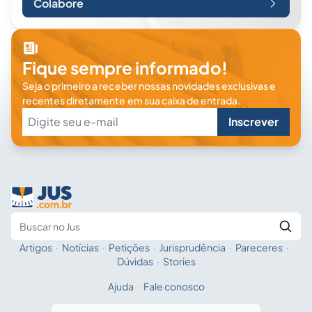
Colabore
Fique sempre informado!
Seja o primeiro a receber nossas novidades exclusivas e
recentes diretamente em sua caixa de entrada.
Inscrever
Artigos
·
Notícias
·
Petições
·
Jurisprudência
·
Pareceres
·
Fale com a IA
Buscar no Jus
Dúvidas
·
Stories
Ajuda
·
Fale conosco