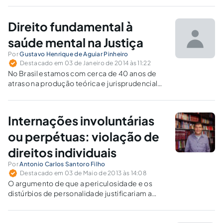
psicossocial, serviços residenciais
terapêuticos e centros de convivência, entre
Direito fundamental à
outros.
saúde mental na Justiça
Por
Gustavo Henrique de Aguiar Pinheiro
Destacado em 03 de Janeiro de 2014 às 11:22
No Brasil estamos com cerca de 40 anos de
atraso na produção teórica e jurisprudencial
entre “direitos fundamentais” e saúde mental.
Internações involuntárias
ou perpétuas: violação de
direitos individuais
Por
Antonio Carlos Santoro Filho
Destacado em 03 de Maio de 2013 às 14:08
O argumento de que a periculosidade e os
distúrbios de personalidade justificariam a
restrição da liberdade, embora tentador, não
convence.