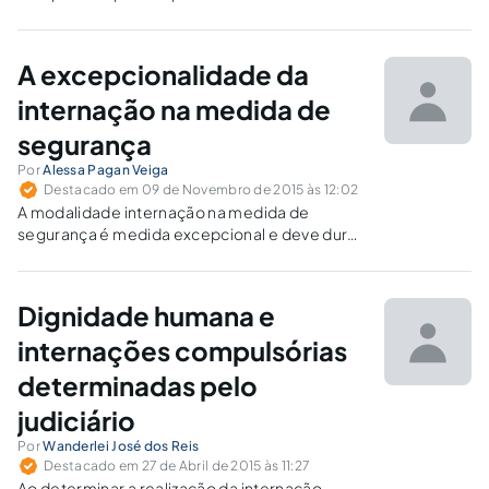
interpretação analógica adotada pelos tribunais como forma
de tratamento para os dependentes químicos.
A excepcionalidade da
internação na medida de
segurança
Por
Alessa Pagan Veiga
Destacado em 09 de Novembro de 2015 às 12:02
A modalidade internação na medida de
segurança é medida excepcional e deve durar
apenas o tempo de crise em surto
psiquiátrico. Ainda, a internação deve ser
realizada em locais de saúde adequados.
Dignidade humana e
internações compulsórias
determinadas pelo
judiciário
Por
Wanderlei José dos Reis
Destacado em 27 de Abril de 2015 às 11:27
Ao determinar a realização da internação