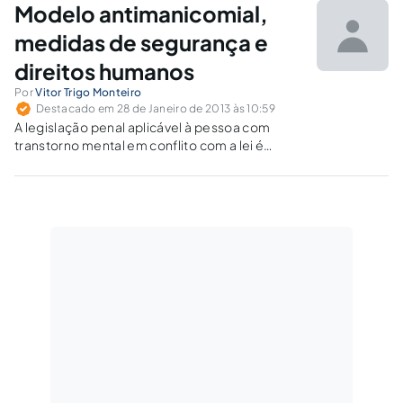
Modelo antimanicomial,
medidas de segurança e
direitos humanos
Por
Vitor Trigo Monteiro
Destacado em 28 de Janeiro de 2013 às 10:59
A legislação penal aplicável à pessoa com
transtorno mental em conflito com a lei é
incompatível com a Lei nº 10.216/2001 e com a
Convenção sobre os Direitos das Pessoas
com Deficiência.