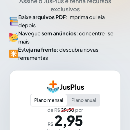
Assine o JusPlus e tenha recursos
exclusivos
Baixe
arquivos PDF
: imprima ou leia
depois
Navegue
sem anúncios
: concentre-se
mais
Esteja
na frente
: descubra novas
ferramentas
JusPlus
Plano mensal
Plano anual
de R$
29,50
por
2,95
R$