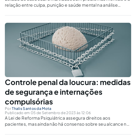
relação entre culpa, punição e saúde mental na análise
jurídica e psiquiátrica.
Controle penal da loucura: medidas
de segurança e internações
compulsórias
Por
Thalis Santos da Mota
Publicado em 05 de Setembro de 2023 às 12:06
A Lei de Reforma Psiquiátrica assegura direitos aos
pacientes, mas ainda não há consenso sobre seu alcance no
âmbito do controle penal. A politica atual visa receber a
internação como uma pena de reclusão aparentemente