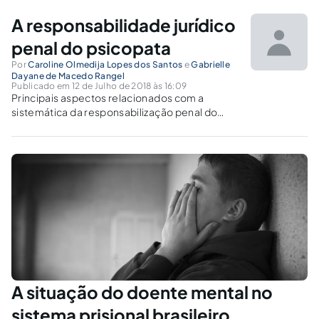
branda, mas muitas vezes sem garantias e sem prazo de
A responsabilidade jurídico
encerramento.
penal do psicopata
Por
Caroline Olmedija Lopes dos Santos
e
Gabrielle
Dayane de Macedo Rangel
Publicado em 12 de Julho de 2018 às 16:09
Principais aspectos relacionados com a
sistemática da responsabilização penal do
psicopata criminoso, à luz do atual
ordenamento jurídico penal.
A situação do doente mental no
sistema prisional brasileiro