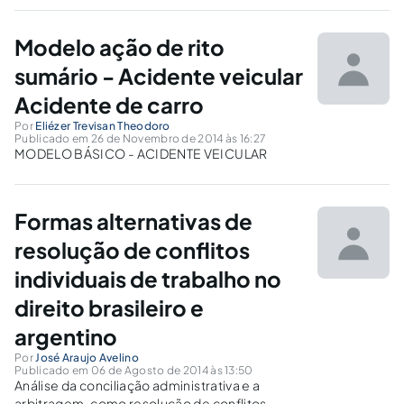
Modelo ação de rito
sumário - Acidente veicular
Acidente de carro
Por
Eliézer Trevisan Theodoro
Publicado em 26 de Novembro de 2014 às 16:27
MODELO BÁSICO - ACIDENTE VEICULAR
Formas alternativas de
resolução de conflitos
individuais de trabalho no
direito brasileiro e
argentino
Por
José Araujo Avelino
Publicado em 06 de Agosto de 2014 às 13:50
Análise da conciliação administrativa e a
arbitragem, como resolução de conflitos