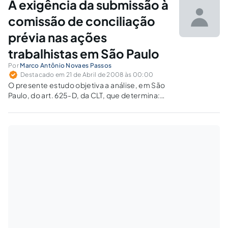
A exigência da submissão à
incisos VIII e IX, da Constituição Federal), as
Ações Diretas de Inconstitucionalidades…
comissão de conciliação
prévia nas ações
trabalhistas em São Paulo
Por
Marco Antônio Novaes Passos
Destacado em 21 de Abril de 2008 às 00:00
O presente estudo objetiva a análise, em São
Paulo, do art. 625-D, da CLT, que determina:
"qualquer demanda de natureza trabalhista
será submetida à Comissão de Conciliação
Prévia se, na localidade da prestação de
serviços, houver sido instituída a Comissão…