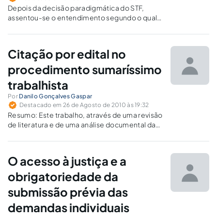
Depois da decisão paradigmática do STF,
assentou-se o entendimento segundo o qual a
submissão prévia da demanda trabalhista à
Comissão de Conciliação Prévia é facultativa,
uma vez que não pode obstar o acesso do
Citação por edital no
trabalhador ao Poder Judiciário.
procedimento sumaríssimo
trabalhista
Por
Danilo Gonçalves Gaspar
Destacado em 26 de Agosto de 2010 às 19:32
Resumo: Este trabalho, através de uma revisão
de literatura e de uma análise documental da
legislação e jurisprudência nacional, visa
demonstrar que a vedação a citação por edital
no âmbito do procedimento sumaríssimo do
O acesso à justiça e a
processo do trabalho não pode representar...
obrigatoriedade da
submissão prévia das
demandas individuais