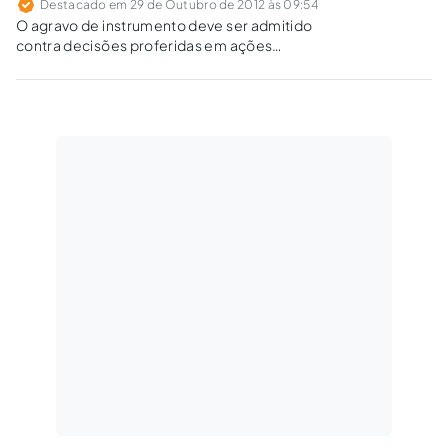
Destacado em 29 de Outubro de 2012 às 09:54
O agravo de instrumento deve ser admitido
contra decisões proferidas em ações
sumaríssimas, em casos excepcionais e em
que haja risco de dano irreparável ou de difícil
reparação.