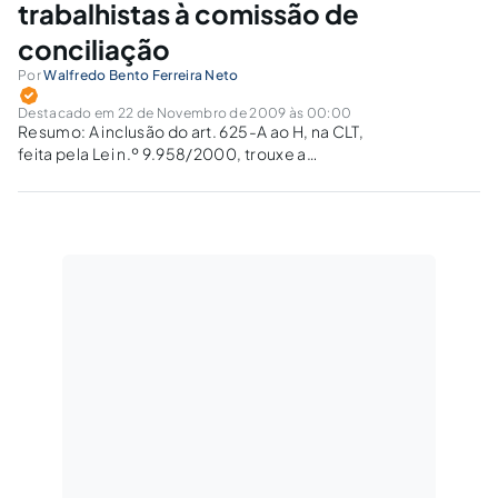
trabalhistas à comissão de
conciliação
Por
Walfredo Bento Ferreira Neto
Destacado em 22 de Novembro de 2009 às 00:00
Resumo: A inclusão do art. 625-A ao H, na CLT,
feita pela Lei n.º 9.958/2000, trouxe a
obrigatoriedade de submissão das demandas
individuais trabalhistas à Comissão de
Conciliação Prévia, nos locais em que esta for
instituída. Parte da doutrina e…