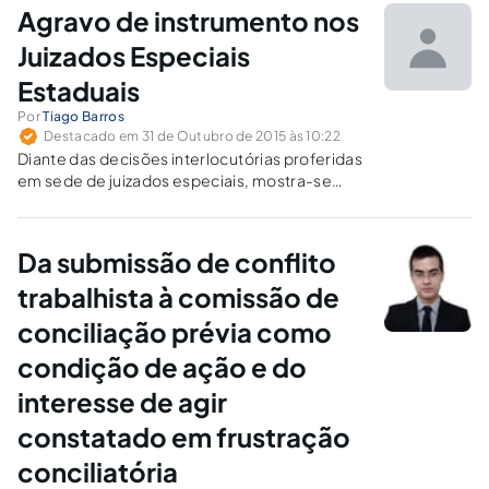
Agravo de instrumento nos
Juizados Especiais
Estaduais
Por
Tiago Barros
Destacado em 31 de Outubro de 2015 às 10:22
Diante das decisões interlocutórias proferidas
em sede de juizados especiais, mostra-se
necessário um estudo mais específico quanto
a recorribilidade destas decisões,
especialmente quando as mesmas puderem
Da submissão de conflito
gerar dano irreparável à parte sucumbente.
trabalhista à comissão de
conciliação prévia como
condição de ação e do
interesse de agir
constatado em frustração
conciliatória