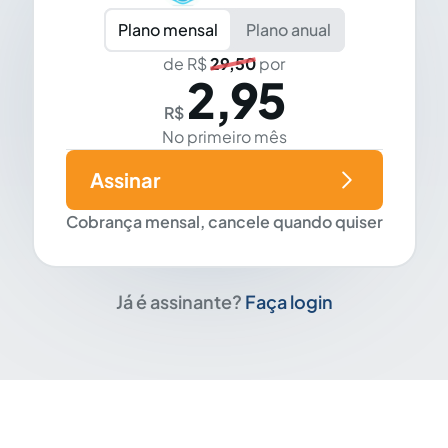
Plano mensal
Plano anual
de R$
29,50
por
2,95
R$
No primeiro mês
Assinar
Cobrança mensal, cancele quando quiser
Já é assinante?
Faça login