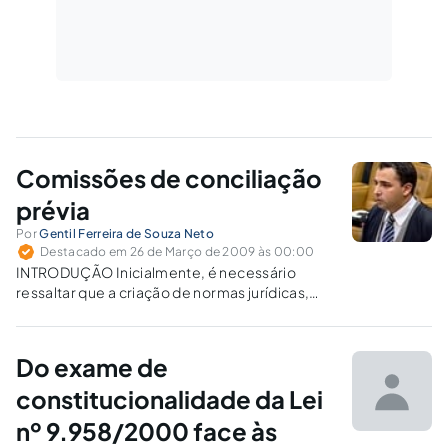
Comissões de conciliação
prévia
Por
Gentil Ferreira de Souza Neto
Destacado em 26 de Março de 2009 às 00:00
INTRODUÇÃO Inicialmente, é necessário
ressaltar que a criação de normas jurídicas,
dentro do nosso sistema, não constitui um
monopólio estatal, haja vista este reconhecer
valor a outras modalidades de fontes, tais
Do exame de
como: os costumes e, mais especificamente
dentro do âmbito…
constitucionalidade da Lei
nº 9.958/2000 face às