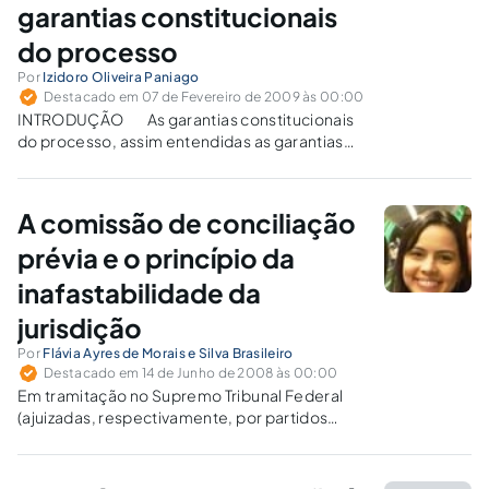
garantias constitucionais
do processo
Por
Izidoro Oliveira Paniago
Destacado em 07 de Fevereiro de 2009 às 00:00
INTRODUÇÃO As garantias constitucionais
do processo, assim entendidas as garantias
dos litigantes em face dos atos de jurisdição,
envolvem importantes direitos dos cidadãos
em constante apreciação pelo Poder
A comissão de conciliação
Judiciário, seja pela via direta de ação, perante
o Supremo…
prévia e o princípio da
inafastabilidade da
jurisdição
Por
Flávia Ayres de Morais e Silva Brasileiro
Destacado em 14 de Junho de 2008 às 00:00
Em tramitação no Supremo Tribunal Federal
(ajuizadas, respectivamente, por partidos
políticos com representação no Congresso
Nacional e por confederação sindical,
legitimados em face do disposto no artigo 103,