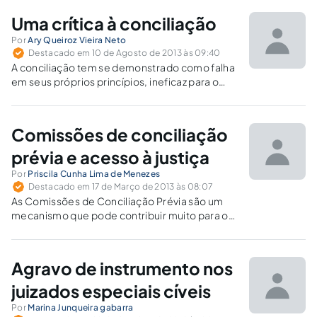
intimada por primeiro para apresentação de
Uma crítica à conciliação
Recurso Inominado pode já ter expirado por
completo, com ou sem apresentação do
Por
Ary Queiroz Vieira Neto
Destacado em 10 de Agosto de 2013 às 09:40
recurso.
A conciliação tem se demonstrado como falha
em seus próprios princípios, ineficaz para o
desafogamento do judiciário e incapaz de
promover a justiça que se espera que seja
fornecida pelo Estado.
Comissões de conciliação
prévia e acesso à justiça
Por
Priscila Cunha Lima de Menezes
Destacado em 17 de Março de 2013 às 08:07
As Comissões de Conciliação Prévia são um
mecanismo que pode contribuir muito para o
alcance da harmonia e da paz social, apesar de
todos os problemas que o mecanismo vem
apresentado.
Agravo de instrumento nos
juizados especiais cíveis
Por
Marina Junqueira gabarra