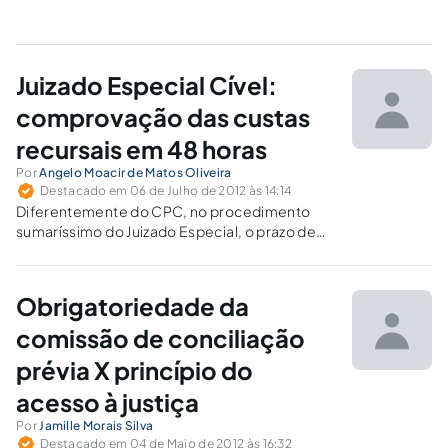
Juizado Especial Cível:
comprovação das custas
recursais em 48 horas
Por
Angelo Moacir de Matos Oliveira
Destacado em 06 de Julho de 2012 às 14:14
Diferentemente do CPC, no procedimento
sumaríssimo do Juizado Especial, o prazo de
48 horas previsto para juntada de preparo
conta-se de hora em hora, sem exclusão do
fim de semana ou feriado. Iniciando na sexta-
Obrigatoriedade da
feira, termina na primeira hora útil da segunda-
feira.
comissão de conciliação
prévia X princípio do
acesso à justiça
Por
Jamille Morais Silva
Destacado em 04 de Maio de 2012 às 16:32