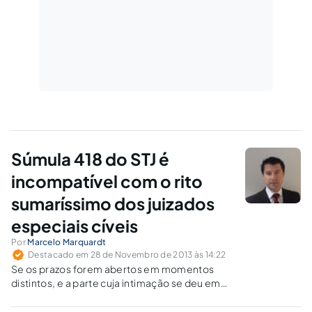
Súmula 418 do STJ é
incompatível com o rito
sumaríssimo dos juizados
especiais cíveis
Por
Marcelo Marquardt
Destacado em 28 de Novembro de 2013 às 14:22
Se os prazos forem abertos em momentos
distintos, e a parte cuja intimação se deu em
data posterior à da outra apresentar
Embargos de Declaração, o prazo da parte