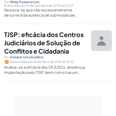
Por
Wiley Paesano Lins
Publicado em 16 de Outubro de 2015 às 01:37
Destaca-se que não necessariamente
decorrerá da ausência de submissão de
conflito trabalhista à CCP a decisão de
extinção do processo sem resolução de
mérito, ainda que admitida a obrigatoriedade
TJSP: eficácia dos Centros
prevista no art. 625-D da CLT.
Judiciários de Solução de
Conflitos e Cidadania
Por
Glauber Lima Euzébio
Destacado em 16 de Abril de 2015 às 15:33
Analisa-se a eficácia dos CEJUSCs, desde sua
implantação pelo TJSP, bem como traz um
panorama da nova realidade da justiça
brasileira, qual seja, os meios alternativos de
solução de conflitos.