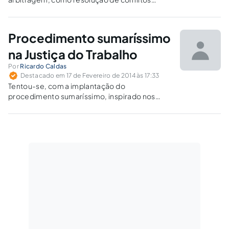
individuais trabalhistas, especialmente nas
atividades do setor privado, sob a perspectiva
dos princípios constitucionais.
Procedimento sumaríssimo
na Justiça do Trabalho
Por
Ricardo Caldas
Destacado em 17 de Fevereiro de 2014 às 17:33
Tentou-se, com a implantação do
procedimento sumaríssimo, inspirado nos
Juizados Especiais Cíveis, conferir mais
simplicidade ao Processo do Trabalho, o qual
por si só já era célere, simples e efetivo.