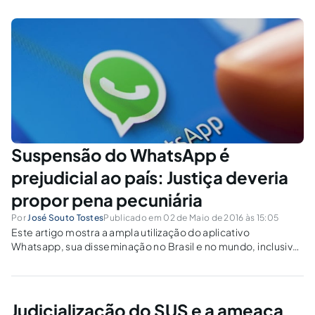
da divisão de verbas impostas pela Constituição Federal.
Suspensão do WhatsApp é
prejudicial ao país: Justiça deveria
propor pena pecuniária
Por
José Souto Tostes
Publicado em 02 de Maio de 2016 às 15:05
Este artigo mostra a ampla utilização do aplicativo
Whatsapp, sua disseminação no Brasil e no mundo, inclusive
entre órgãos públicos, que dispõem de contas
disponibilizadas para viabilizar o acesso a suas ouvidorias.
Judicialização do SUS e a ameaça