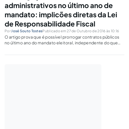
administrativos no último ano de
mandato: implicões diretas da Lei
de Responsabilidade Fiscal
Por
José Souto Tostes
Publicado em 27 de Outubro de 2016 às 10:16
O artigo prova que é possível prorrogar contratos públicos
no último ano do mandato eleitoral, independente do que
consta no artigo 42 da Lei de Responsabilidade Fiscal, traz
fundamentação na doutrina e na jurisprudência dos tribunais
de contas estaduais