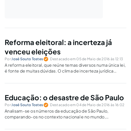
Reforma eleitoral: a incerteza já
venceu eleições
Por
José Souto Tostes
Destacado em 05 de Maio de 2016 às 12:13
A reforma eleitoral, que reúne temas diversos numa única lei,
é fonte de muitas dúvidas. O clima de incerteza jurídica
durante a escolha dos candidatos nos faz entender por que
229 dos prefeitos eleitos foram cassados pela Justiça
Eleitoral.
Educação: o desastre de São Paulo
Por
José Souto Tostes
Destacado em 04 de Maio de 2016 às 16:02
Analisam-se os números da educação de São Paulo,
comparando-os no contexto nacional e no mundo,
aplicando esses dados no projeto de reorganização da rede
proposto pela Secretaria Estadual de Educação na realidade