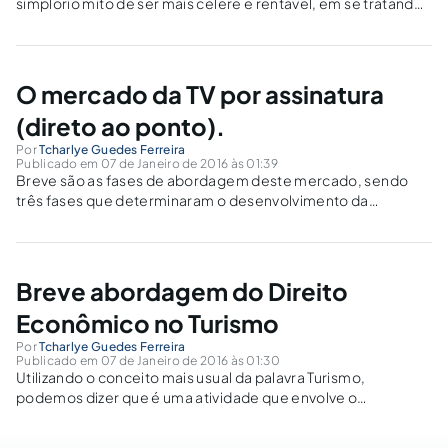
simplório mito de ser mais célere e rentável, em se tratando
de volume de causas, trazendo um aprofundamento maior e
mais rico em informações.
O mercado da TV por assinatura
(direto ao ponto).
Por
Tcharlye Guedes Ferreira
Publicado em 07 de Janeiro de 2016 às 01:39
Breve são as fases de abordagem deste mercado, sendo
três fases que determinaram o desenvolvimento da
televisão brasileira: A concorrência; O oligopolista; O
oligopolista convergente. Veja tudo
Breve abordagem do Direito
Econômico no Turismo
Por
Tcharlye Guedes Ferreira
Publicado em 07 de Janeiro de 2016 às 01:30
Utilizando o conceito mais usual da palavra Turismo,
podemos dizer que é uma atividade que envolve o
deslocamento das pessoas de um determinado lugar
habitual para outro em um período de tempo, com fins,