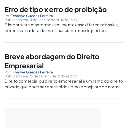
Erro de tipo x erro de proibição
Por
Tcharlye Guedes Ferreira
Publicado em 31 de Janeiro de 2016 às 15:52
É importante mantermos em mente essa diferença básica,
porém causadora de erros banais no mundo jurídico.
Breve abordagem do Direito
Empresarial
Por
Tcharlye Guedes Ferreira
Publicado em 25 de Janeiro de 2016 às 23:21
Direito comercial ou direito empresarial é um ramo do direito
privado que pode ser entendido como o conjunto de normas
disciplinadoras da atividade negocial do empresário.