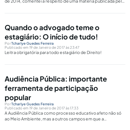
de 2014, comentei a respeito de uma matéria publicada pelo
MM. Juiz de Direito Alexandre Morais da Rosa, o qual tratava
do assunto com o seguinte título: "Sorria, estudante de
Direito, você...
Quando o advogado teme o
estagiário: O início de tudo!
Por
Tcharlye Guedes Ferreira
Publicado em 19 de Janeiro de 2017 às 23:47
Leitra obrigatória para todo estagiário de Direito!
Audiência Pública: importante
ferramenta de participação
popular
Por
Tcharlye Guedes Ferreira
Publicado em 19 de Janeiro de 2017 às 17:33
A Audiência Pública como processo educativo afeto não só
ao Meio Ambiente, mas a outros campos em que a
sociedade esteja passível de prejuízos.