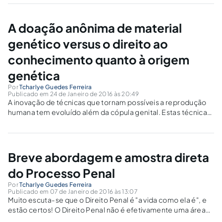
A doação anônima de material
genético versus o direito ao
conhecimento quanto à origem
genética
Por
Tcharlye Guedes Ferreira
Publicado em 24 de Janeiro de 2016 às 20:49
A inovação de técnicas que tornam possíveis a reprodução
humana tem evoluído além da cópula genital. Estas técnicas
constituem espécies da chamada inseminação artificial, ou
reprodução assistida, alterando a natureza da reprodução
entre seres humanos..
Breve abordagem e amostra direta
do Processo Penal
Por
Tcharlye Guedes Ferreira
Publicado em 07 de Janeiro de 2016 às 13:07
Muito escuta-se que o Direito Penal é "a vida como ela é", e
estão certos! O Direito Penal não é efetivamente uma área
de fácil inserção, não apenas pelas nuances que a doutrina