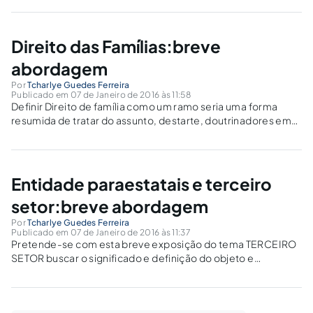
jurídica apresenta, mas pela atuação e oralidade
indispensáveis na atuação..
Direito das Famílias:breve
abordagem
Por
Tcharlye Guedes Ferreira
Publicado em 07 de Janeiro de 2016 às 11:58
Definir Direito de família como um ramo seria uma forma
resumida de tratar do assunto, destarte, doutrinadores em
suas concordâncias e discordâncias afirmam ser o ramo do
direito que contém normas jurídicas relacionadas com a
estrutura.
Entidade paraestatais e terceiro
setor:breve abordagem
Por
Tcharlye Guedes Ferreira
Publicado em 07 de Janeiro de 2016 às 11:37
Pretende-se com esta breve exposição do tema TERCEIRO
SETOR buscar o significado e definição do objeto e
competências com relação a Administração Pública Direta.