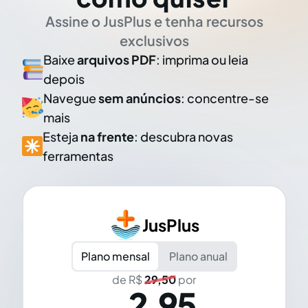
Assine o JusPlus e tenha recursos
exclusivos
Baixe
arquivos PDF
: imprima ou leia
depois
Navegue
sem anúncios
: concentre-se
mais
Esteja
na frente
: descubra novas
ferramentas
JusPlus
Plano mensal
Plano anual
de R$
29,50
por
2,95