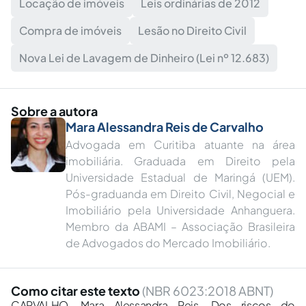
Locação de imóveis
Leis ordinárias de 2012
Compra de imóveis
Lesão no Direito Civil
Nova Lei de Lavagem de Dinheiro (Lei nº 12.683)
Sobre a autora
Mara Alessandra Reis de Carvalho
Advogada em Curitiba atuante na área
imobiliária. Graduada em Direito pela
Universidade Estadual de Maringá (UEM).
Pós-graduanda em Direito Civil, Negocial e
Imobiliário pela Universidade Anhanguera.
Membro da ABAMI – Associação Brasileira
de Advogados do Mercado Imobiliário.
Como citar este texto
(NBR 6023:2018 ABNT)
CARVALHO, Mara Alessandra Reis. Dos riscos do