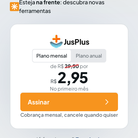
Esteja
na frente
: descubra novas
ferramentas
JusPlus
Plano mensal
Plano anual
de R$
29,50
por
2,95
R$
No primeiro mês
Assinar
Cobrança mensal, cancele quando quiser