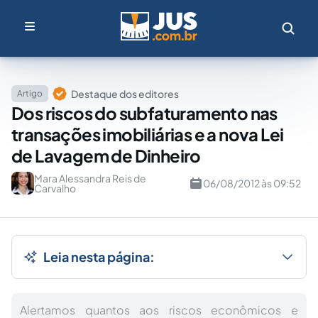
Destaque dos editores
Artigo
Dos riscos do subfaturamento nas
transações imobiliárias e a nova Lei
de Lavagem de Dinheiro
Mara Alessandra Reis de
06/08/2012 às 09:52
Carvalho
Leia nesta página:
Alertamos quantos aos riscos econômicos e