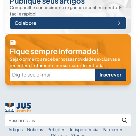
Publique seus artigos
Compartilhe conhecimento e ganhe reconhecimento. É
fácil e rápido!
Colabore
Fique sempre informado!
Seja o primeiro a receber nossas novidades exclusivas e
recentes diretamente em sua caixa de entrada.
Inscrever
Artigos
·
Notícias
·
Petições
·
Jurisprudência
·
Pareceres
·
Fale com a IA
Buscar no Jus
Dúvidas
·
Stories