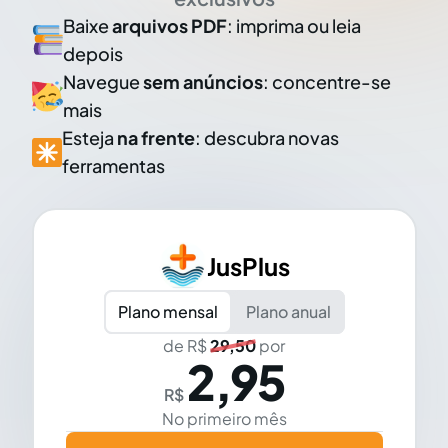
Baixe
arquivos PDF
: imprima ou leia
depois
Navegue
sem anúncios
: concentre-se
mais
Esteja
na frente
: descubra novas
ferramentas
JusPlus
Plano mensal
Plano anual
de R$
29,50
por
2,95
R$
No primeiro mês