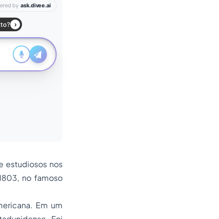
 e estudiosos nos
803, no famoso
americana. Em um
tadunidense. Foi