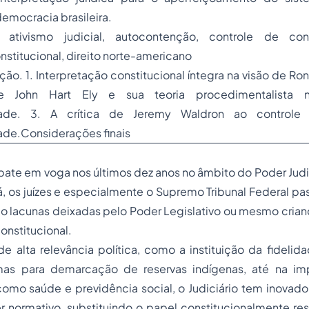
emocracia brasileira.
ativismo judicial, autocontenção, controle de const
stitucional, direito norte-americano
ção. 1. Interpretação constitucional íntegra na visão de Ro
e John Hart Ely e sua teoria procedimentalista 
idade. 3. A crítica de Jeremy Waldron ao controle j
ade.Considerações finais
ate em voga nos últimos dez anos no âmbito do Poder Judici
á, os juízes e especialmente o Supremo Tribunal Federal pa
do lacunas deixadas pelo Poder Legislativo ou mesmo crian
constitucional.
 alta relevância política, como a instituição da fidelida
mas para demarcação de reservas indígenas, até na i
 como saúde e previdência social, o Judiciário tem inovado
 normativo, substituindo o papel constitucionalmente re