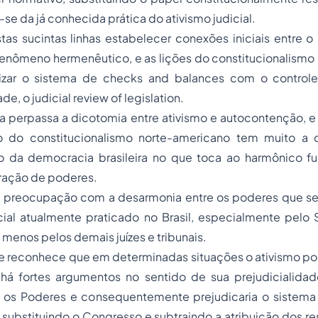
a-se da já conhecida prática do ativismo judicial.
as sucintas linhas estabelecer conexões iniciais entre o a
fenômeno hermenêutico, e as lições do
constitucionalismo
izar o sistema de checks and balances com o controle 
de, o judicial review of legislation.
a perpassa a dicotomia entre ativismo e autocontenção, e
 do constitucionalismo norte-americano tem muito a c
o da democracia brasileira no que toca ao harmônico f
ração
de poderes.
 preocupação com a desarmonia entre os poderes que se 
cial atualmente praticado no Brasil, especialmente pelo 
 menos pelos demais juízes e tribunais.
e reconhece que em determinadas situações o ativismo pod
há fortes argumentos no sentido de sua prejudicialidade,
 os Poderes e consequentemente prejudicaria o sistem
ia substituindo o Congresso e subtraindo a atribuição dos r