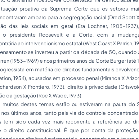
atuação proativa da Suprema Corte que os setores mais
contraram amparo para a segregação racial (Dred Scott X 
ção das leis sociais em geral (Era Lochner, 1905-1937
e o presidente Roosevelt e a Corte, com a mudança
ontrária ao intervencionismo estatal (West Coast X Parrish, 1
nsamento se inverteu a partir da década de 50, quando
rren (1953-1969) e nos primeiros anos da Corte Burger (até 1
rogressista em matéria de direitos fundamentais envolven
ation, 1954), acusados em
processo
penal (Miranda X Arizon
chardson X Frontiero, 1973), direito à privacidade (Griswo
ção da gestação (Roe X Wade, 1973).
 muitos destes temas estão ou estiveram na pauta do S
l nos últimos anos, tanto pela via do controle concentrad
s tem sido cada vez mais recorrente a referência ao dire
 o direito constitucional. É que por conta da proteção
ionais aos direitos fundamentais, encontrada em número c