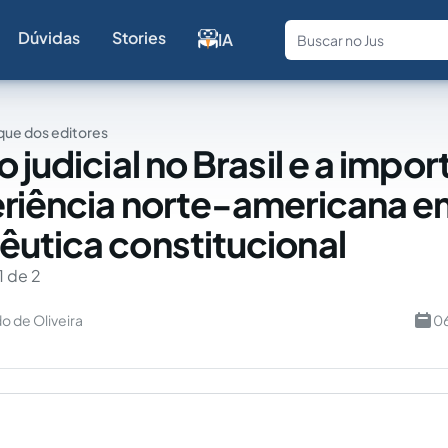
Dúvidas
Stories
IA
Fale com a
ue dos editores
 judicial no Brasil e a impor
riência norte-americana e
utica constitucional
1 de 2
o de Oliveira
06