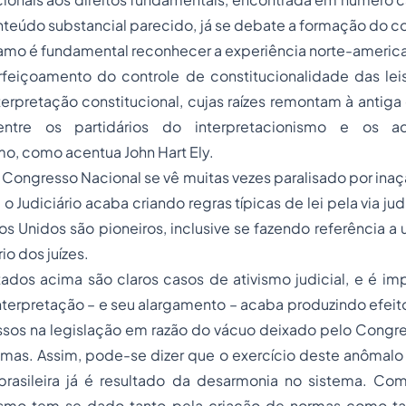
teúdo substancial parecido, já se debate a formação do c
ramo é fundamental reconhecer a experiência norte-americ
rfeiçoamento do controle de constitucionalidade das lei
erpretação constitucional, cujas raízes remontam à antiga 
 entre os partidários do interpretacionismo e os 
mo, como acentua John Hart Ely.
o Congresso Nacional se vê muitas vezes paralisado por ina
o Judiciário acaba criando regras típicas de lei pela via jud
os Unidos são pioneiros, inclusive se fazendo referência a
io dos juízes.
dos acima são claros casos de ativismo judicial, e é imp
 interpretação – e seu alargamento – acaba produzindo efei
ssos na legislação em razão do vácuo deixado pelo Congr
mas. Assim, pode-se dizer que o exercício deste anômalo
rasileira já é resultado da desarmonia no sistema. C
ivismo tem se dado tanto pela criação de normas como