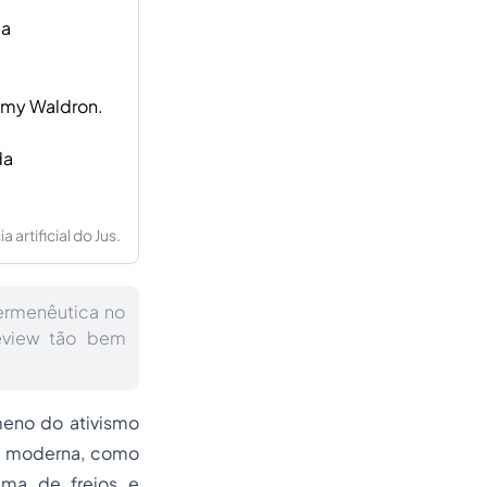
ia
remy Waldron.
da
artificial do Jus.
ermenêutica no
 review tão bem
ômeno do
ativismo
na moderna, como
ema de freios e