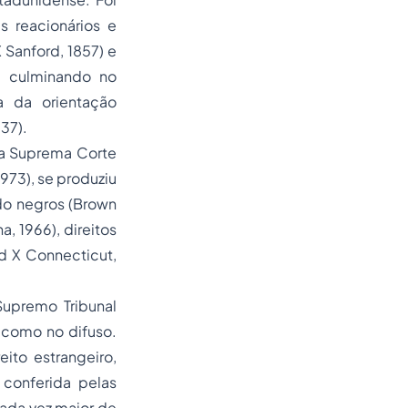
 reacionários e
Sanford, 1857) e
), culminando no
 da orientação
937).
 a Suprema Corte
973), se produziu
do negros (Brown
a, 1966), direitos
ld X Connecticut,
upremo Tribunal
o como no difuso.
ito estrangeiro,
 conferida pelas
ada vez maior de