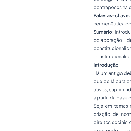
contrapesos na d
Palavras-chave:
hermenêutica con
Sumário:
Introdu
colaboração d
constitucional
constitucionalid
Introdução
Há um antigo deb
que de lá para c
ativos, suprimin
a partir da base 
Seja em temas de
criação de nor
direitos sociais
exercendo poder