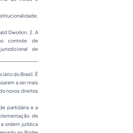
itucionalidade,
nald Dworkin. 2. A
no controle de
urisdicional de
ário do Brasil. É
ssaram a ser mais
do novos direitos
de partidária e a
mplementação de
 a ordem jurídica
servado ao Poder