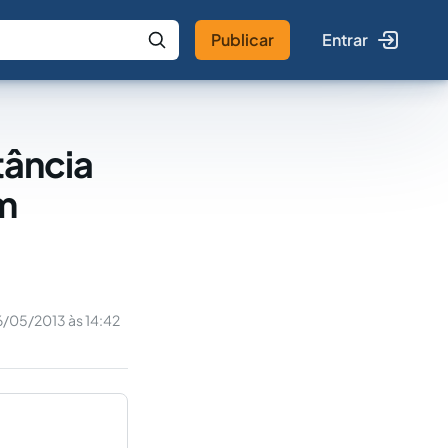
Publicar
Entrar
 IA
Buscar no Jus
tância
m
/05/2013 às 14:42