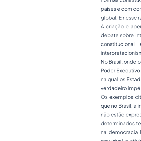
países e com con
global. E nesse 
A criação e ape
debate sobre int
constitucional
interpretacionis
No Brasil, onde 
Poder Executivo, 
na qual os Estad
verdadeiro impér
Os exemplos cita
que no Brasil, a
não estão expre
determinados te
na democracia b
previsível o at