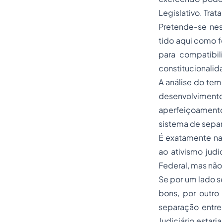
Legislativo. Trat
Pretende-se nest
tido aqui como 
para compatibil
constitucionalida
A análise do tem
desenvolvimento
aperfeiçoament
sistema de
sepa
É exatamente na
ao ativismo judi
Federal, mas não
Se por um lado s
bons, por outro 
separação entre
Judiciário estar