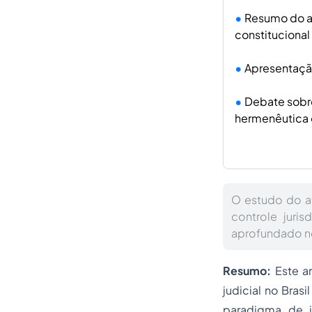
Resumo do ar
constitucional
Apresentação
Debate sobre
hermenêutica c
O estudo do a
controle juris
aprofundado n
Resumo:
Este a
judicial
no Brasi
paradigma de i