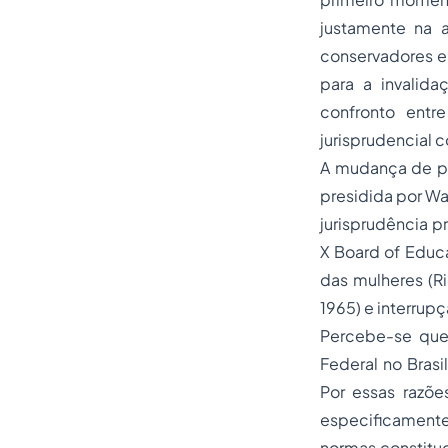
justamente na 
conservadores en
para a invalida
confronto entr
jurisprudencial c
A mudança de pe
presidida por Wa
jurisprudência p
X Board of Educ
das mulheres (Ri
1965) e interrup
Percebe-se que
Federal no Brasi
Por essas razõe
especificamente
normas constituc