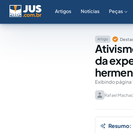
Artigos
Notícias
Peças
Destaq
Artigo
Ativismo
da expe
hermenê
Exibindo página 
Rafael Machad
Resumo: