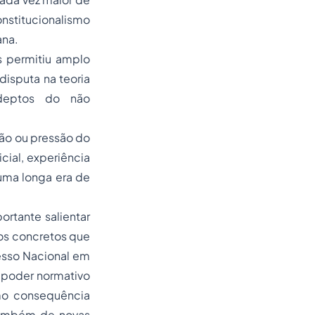
onstitucionalismo
ana.
s permitiu amplo
disputa na teoria
adeptos do não
ção ou pressão do
icial, experiência
 uma longa era de
ortante salientar
tos concretos que
esso Nacional em
 poder normativo
omo consequência
 também de novas