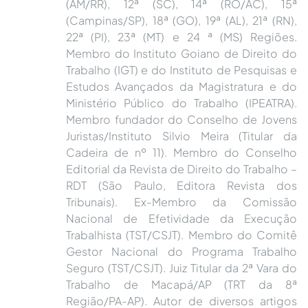
(AM/RR), 12ª (SC), 14ª (RO/AC), 15ª
(Campinas/SP), 18ª (GO), 19ª (AL), 21ª (RN),
22ª (PI), 23ª (MT) e 24 ª (MS) Regiões.
Membro do Instituto Goiano de Direito do
Trabalho (IGT) e do Instituto de Pesquisas e
Estudos Avançados da Magistratura e do
Ministério Público do Trabalho (IPEATRA).
Membro fundador do Conselho de Jovens
Juristas/Instituto Silvio Meira (Titular da
Cadeira de nº 11). Membro do Conselho
Editorial da Revista de Direito do Trabalho –
RDT (São Paulo, Editora Revista dos
Tribunais). Ex-Membro da Comissão
Nacional de Efetividade da Execução
Trabalhista (TST/CSJT). Membro do Comitê
Gestor Nacional do Programa Trabalho
Seguro (TST/CSJT). Juiz Titular da 2ª Vara do
Trabalho de Macapá/AP (TRT da 8ª
Região/PA-AP). Autor de diversos artigos