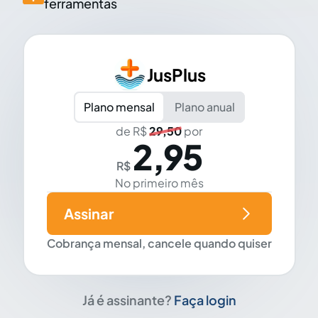
ferramentas
JusPlus
Plano mensal
Plano anual
de R$
29,50
por
2,95
R$
No primeiro mês
Assinar
Cobrança mensal, cancele quando quiser
Já é assinante?
Faça login