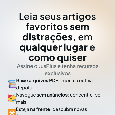
Leia seus artigos
favoritos
sem
distrações
, em
qualquer lugar
e
como quiser
Assine o JusPlus e tenha recursos
exclusivos
Baixe
arquivos PDF
: imprima ou leia
depois
Navegue
sem anúncios
: concentre-se
mais
Esteja
na frente
: descubra novas