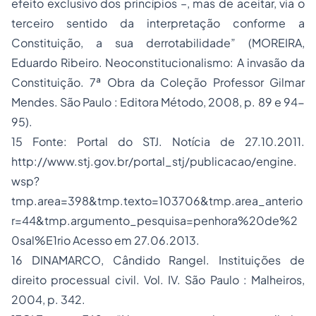
efeito exclusivo dos princípios –, mas de aceitar, via o
terceiro sentido da interpretação conforme a
Constituição, a sua derrotabilidade” (MOREIRA,
Eduardo Ribeiro. Neoconstitucionalismo: A invasão da
Constituição. 7ª Obra da Coleção Professor Gilmar
Mendes. São Paulo : Editora Método, 2008, p. 89 e 94-
95).
15 Fonte: Portal do STJ. Notícia de 27.10.2011.
http://www.stj.gov.br/portal_stj/publicacao/engine.
wsp?
tmp.area=398&tmp.texto=103706&tmp.area_anterio
r=44&tmp.argumento_pesquisa=penhora%20de%2
0sal%E1rio Acesso em 27.06.2013.
16 DINAMARCO, Cândido Rangel. Instituições de
direito processual civil. Vol. IV. São Paulo : Malheiros,
2004, p. 342.