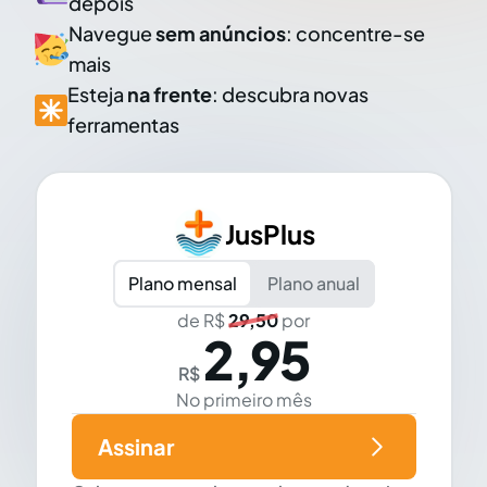
depois
Navegue
sem anúncios
: concentre-se
mais
Esteja
na frente
: descubra novas
ferramentas
JusPlus
Plano mensal
Plano anual
de R$
29,50
por
2,95
R$
No primeiro mês
Assinar