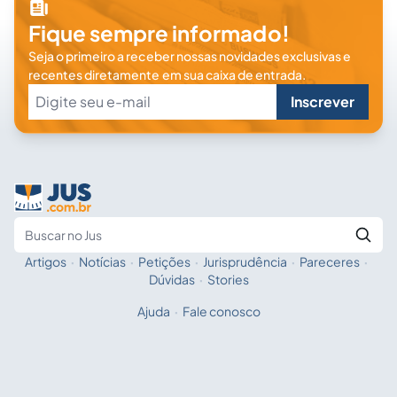
Fique sempre informado!
Seja o primeiro a receber nossas novidades exclusivas e
recentes diretamente em sua caixa de entrada.
Inscrever
Artigos
·
Notícias
·
Petições
·
Jurisprudência
·
Pareceres
·
Fale com a IA
Buscar no Jus
Dúvidas
·
Stories
Ajuda
·
Fale conosco