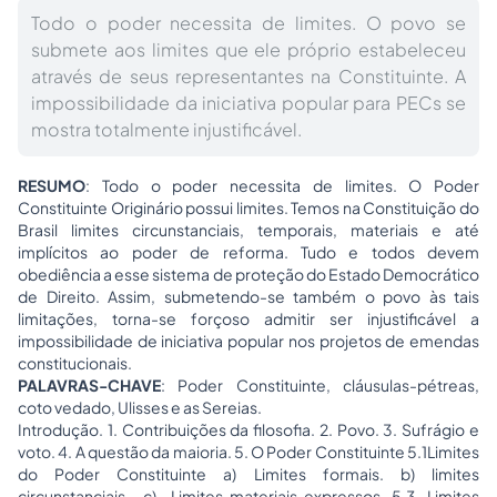
Todo o poder necessita de limites. O povo se
submete aos limites que ele próprio estabeleceu
através de seus representantes na Constituinte. A
impossibilidade da iniciativa popular para PECs se
mostra totalmente injustificável.
RESUMO
: Todo o poder necessita de limites. O
Poder
Constituinte
Originário possui limites. Temos na Constituição do
Brasil limites circunstanciais, temporais, materiais e até
implícitos ao poder de reforma. Tudo e todos devem
obediência a esse sistema de proteção do Estado Democrático
de Direito. Assim, submetendo-se também o povo às tais
limitações, torna-se forçoso admitir ser injustificável a
impossibilidade de iniciativa popular nos projetos de emendas
constitucionais.
PALAVRAS-CHAVE
: Poder Constituinte, cláusulas-pétreas,
coto vedado, Ulisses e as Sereias.
Introdução. 1. Contribuições da filosofia. 2. Povo. 3. Sufrágio e
voto. 4. A questão da maioria. 5. O Poder Constituinte 5.1Limites
do Poder Constituinte a) Limites formais. b) limites
circunstanciais. c) Limites materiais expressos. 5.3. Limites