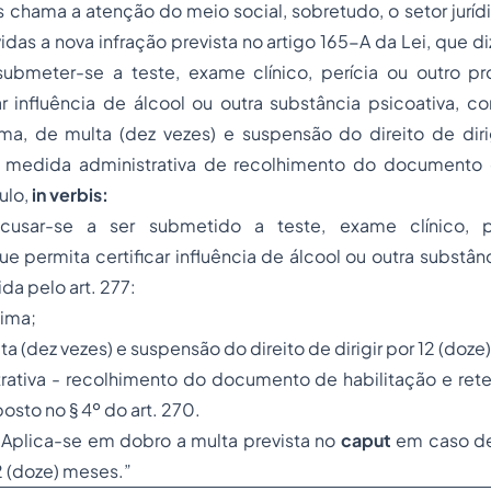
 chama a atenção do meio social, sobretudo, o setor jurí
idas a nova infração prevista no artigo 165-A da Lei, que di
ubmeter-se a teste, exame clínico, perícia ou outro 
ar influência de álcool ou outra substância psicoativa, 
ima, de multa (dez vezes) e suspensão do direito de diri
 medida administrativa de recolhimento do documento d
ulo,
in verbis:
ecusar-se a ser submetido a teste, exame clínico, p
 permita certificar influência de álcool ou outra substânc
da pelo art. 277:
sima;
a (dez vezes) e suspensão do direito de dirigir por 12 (doze
rativa - recolhimento do documento de habilitação e rete
osto no § 4º do art. 270.
 Aplica-se em dobro a multa prevista no
caput
em caso de
2 (doze) meses.”