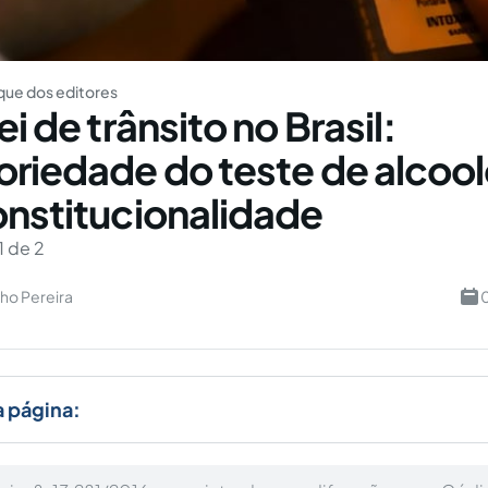
ue dos editores
ei de trânsito no Brasil:
oriedade do teste de alcoo
onstitucionalidade
1 de 2
ho Pereira
0
a página: