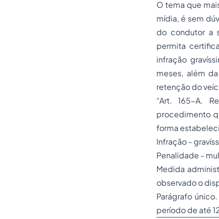
O tema que mais
mídia, é sem dúv
do condutor a s
permita certific
infração gravíss
meses, além da
retenção do veíc
“Art. 165-A. R
procedimento que
forma estabeleci
Infração - gravís
Penalidade - mult
Medida administ
observado o disp
Parágrafo único.
período de até 1