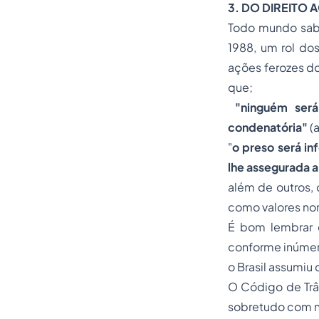
3. DO DIREITO 
Todo mundo sabe
1988, um rol dos
ações ferozes do
que;
"ninguém será
condenatória"
(a
"
o preso será in
lhe assegurada a
além de outros, 
como valores nor
É bom lembrar q
conforme inúmer
o Brasil assumiu
O Código de Trân
sobretudo com no