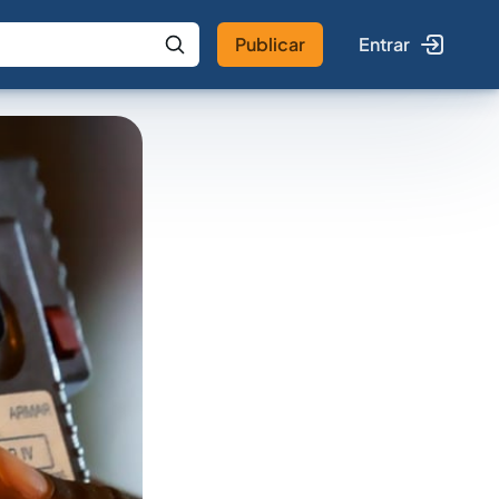
Publicar
Entrar
 IA
Buscar no Jus