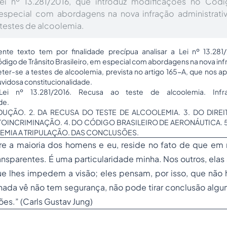
Lei nº 13.281/2016, que introduz modificações no Códi
 especial com abordagens na nova infração administrati
testes de alcoolemia.
e texto tem por finalidade precípua analisar a Lei nº 13.281/
igo de Trânsito Brasileiro, em especial com abordagens na nova inf
ter-se a testes de alcoolemia, prevista no artigo 165-A, que nos 
vidosa constitucionalidade.
ei nº 13.281/2016. Recusa ao teste de alcoolemia. Infra
de.
DUÇÃO. 2. DA RECUSA DO TESTE DE ALCOOLEMIA. 3. DO DIREI
OINCRIMINAÇÃO. 4. DO CÓDIGO BRASILEIRO DE AERONÁUTICA. 5.
EMIA A TRIPULAÇÃO. DAS CONCLUSÕES.
tre a maioria dos homens e eu, reside no fato de que em
transparentes. É uma particularidade minha. Nos outros, elas
ue lhes impedem a visão; eles pensam, por isso, que não 
 nada vê não tem segurança, não pode tirar conclusão algu
es.” (Carls Gustav Jung)