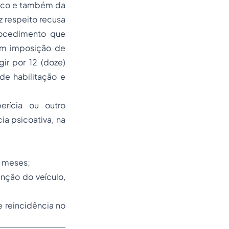
dico e também da
z respeito recusa
procedimento que
com imposição de
gir por 12 (doze)
e habilitação e
erícia ou outro
ia psicoativa, na
) meses;
nção do veículo,
 reincidência no