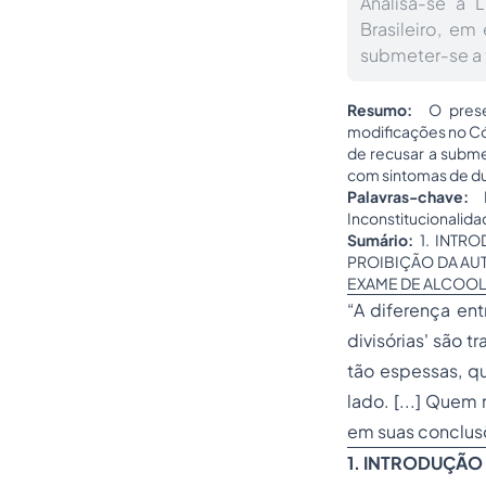
Analisa-se a 
Brasileiro, em
submeter-se a 
Resumo:
O present
modificações no Cód
de recusar a subme
com sintomas de du
Palavras-chave:
L
Inconstitucionalida
Sumário:
1. INTRO
PROIBIÇÃO DA AUT
EXAME DE ALCOOL
“A diferença en
divisórias' são 
tão espessas, q
lado. [...] Quem
em suas conclusõ
1. INTRODUÇÃO