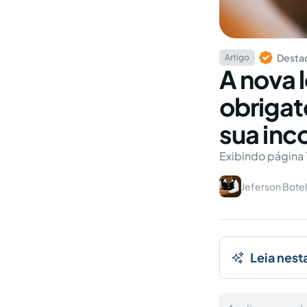
Destaq
Artigo
A nova l
obrigat
sua inc
Exibindo página 
Jeferson Botel
Leia nest