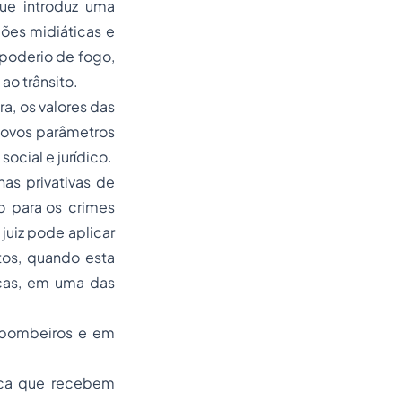
que introduz uma
ões midiáticas e
 poderio de fogo,
ao trânsito.
a, os valores das
 novos parâmetros
ocial e jurídico.
as privativas de
do para os crimes
juiz pode aplicar
itos, quando esta
icas, em uma das
e bombeiros e em
;
lica que recebem