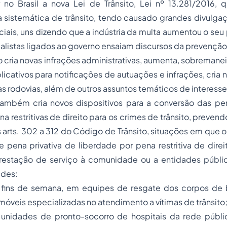
 no Brasil a nova Lei de Trânsito, Lei nº 13.281/2016, 
 sistemática de trânsito, tendo causado grandes divulgaç
iais, uns dizendo que a indústria da multa aumentou o seu
listas ligados ao governo ensaiam discursos da prevenção 
 cria novas infrações administrativas, aumenta, sobremaneir
aplicativos para notificações de autuações e infrações, cria
s rodovias, além de outros assuntos temáticos de interesse s
 também cria novos dispositivos para a conversão das pen
a restritivas de direito para os crimes de trânsito, preven
 arts. 302 a 312 do Código de Trânsito, situações em que o 
e pena privativa de liberdade por pena restritiva de dire
restação de serviço à comunidade ou a entidades públ
ades:
os fins de semana, em equipes de resgate dos corpos d
móveis especializadas no atendimento a vítimas de trânsito
m unidades de pronto-socorro de hospitais da rede púb