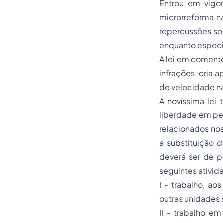
Entrou em vigor
microrreforma na
repercussões soc
enquanto especia
A lei em comento
infrações, cria 
de velocidade na
A novíssima lei
liberdade em pen
relacionados nos
a substituição d
deverá ser de p
seguintes ativid
I - trabalho, a
outras unidades 
II - trabalho e