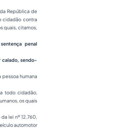
 da República de
o cidadão contra
s quais, citamos,
 sentença penal
r calado, sendo-
da pessoa humana
 a todo cidadão,
umanos, os quais
da lei nº 12.760,
veículo automotor