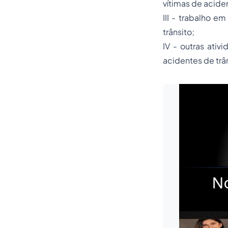
vítimas de aciden
III - trabalho e
trânsito;
IV - outras ati
acidentes de trân