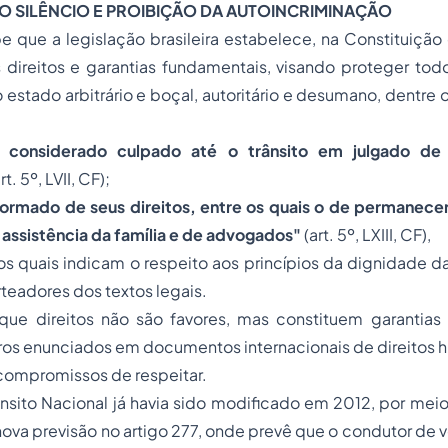
AO SILÊNCIO E PROIBIÇÃO DA AUTOINCRIMINAÇÃO
 que a legislação brasileira estabelece, na Constituição
 direitos e garantias fundamentais, visando proteger tod
 estado arbitrário e boçal, autoritário e desumano, dentre o
 considerado culpado até o trânsito em julgado de
rt. 5º, LVII, CF);
formado de seus direitos, entre os quais o de permanece
 assistência da família e de advogados"
(art. 5º, LXIII, CF),
os quais indicam o respeito aos princípios da dignidade 
teadores dos textos legais.
ue direitos não são favores, mas constituem garantias
os enunciados em documentos internacionais de direitos h
 compromissos de respeitar.
sito Nacional já havia sido modificado em 2012, por meio 
va previsão no artigo 277, onde prevê que o condutor de 