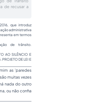
go de Trânsito
va de recusar a
2016, que introduz
ração administrativa
apresenta em termos
ção de trânsito.
TO AO SILÊNCIO E
 PROJETO DE LEI E
 mim as 'paredes
 são muitas vezes
há nada do outro
ma, ou não confia