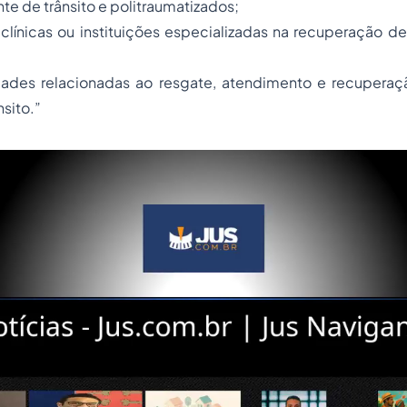
te de trânsito e politraumatizados;
m clínicas ou instituições especializadas na recuperação 
vidades relacionadas ao resgate, atendimento e recuperaç
sito.”