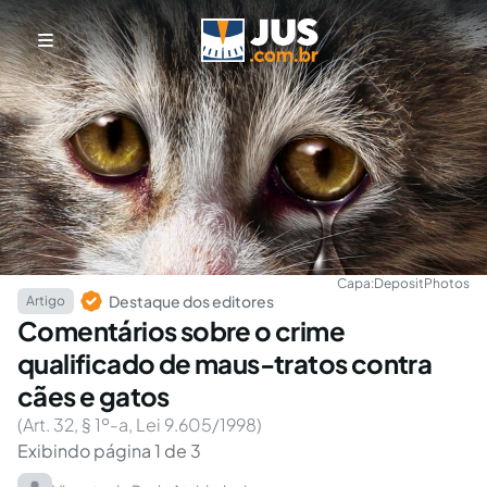
Capa:
DepositPhotos
Destaque dos editores
Artigo
Comentários sobre o crime
qualificado de maus-tratos contra
cães e gatos
(Art. 32, § 1º-a, Lei 9.605/1998)
Exibindo página 1 de 3