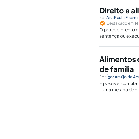
Direito a 
Por
Ana Paula Fischer
Destacado em 14 
O procedimento pa
sentença ou execuç
Alimentos
de família
Por
Ígor Araújo de Ar
É possível cumular
numa mesma demand