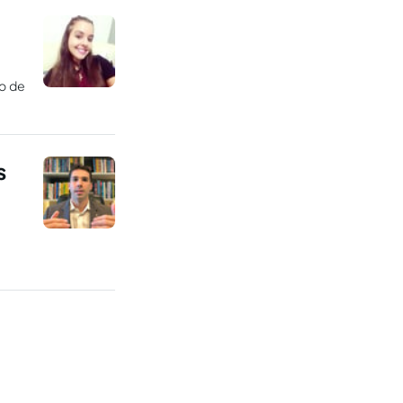
o de
s