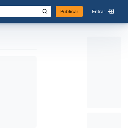
Publicar
Entrar
 IA
Buscar no Jus