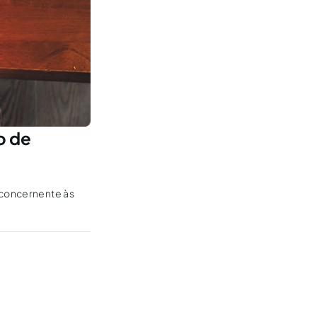
o de
 concernente às