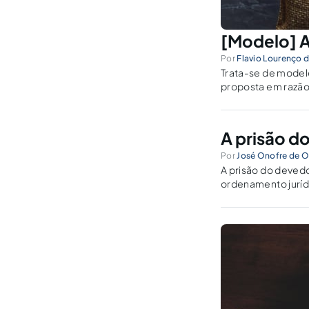
[Modelo] A
Por
Flavio Lourenço d
Trata-se de modelo
proposta em razão 
consolidado.
A prisão d
Por
José Onofre de Ol
A prisão do devedor
ordenamento jurídi
Judiciário tem ado