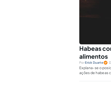
Habeas co
alimentos
Por
Erick Duarte
D
Explana-se o posic
ações de habeas c