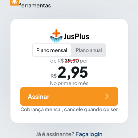
ferramentas
JusPlus
Plano mensal
Plano anual
de R$
29,50
por
2,95
R$
No primeiro mês
Assinar
Cobrança mensal, cancele quando quiser
Já é assinante?
Faça login