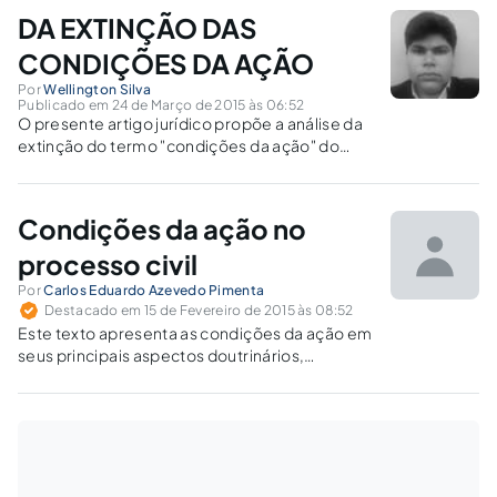
fenômeno jurídico complexo.
DA EXTINÇÃO DAS
CONDIÇÕES DA AÇÃO
Por
Wellington Silva
Publicado em 24 de Março de 2015 às 06:52
O presente artigo jurídico propõe a análise da
extinção do termo "condições da ação" do
direito processual através da promulgação do
Novo Código de Processo Civil.
Condições da ação no
processo civil
Por
Carlos Eduardo Azevedo Pimenta
Destacado em 15 de Fevereiro de 2015 às 08:52
Este texto apresenta as condições da ação em
seus principais aspectos doutrinários,
abarcando as teorias acerca do conceito de
ação e as condições da ação propriamente
ditas.