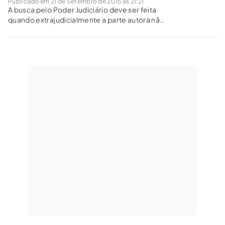
Publicado em 21 de Setembro de 2015 às 21:21
A busca pelo Poder Judiciário deve ser feita
quando extrajudicialmente a parte autora não
vê sua pretensão assistida. Assim, ausente o
requerimento administrativo, não há
pretensão resistida e portanto o ajuizamento
da ação fere as condições da ação.