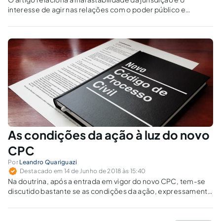
interesse de agir nas relações com o poder público e
questiona o dogma da ampla desnecessidade de
requerimento administrativo para que surja a possibilidade
de provocação do Judiciário.
As condições da ação à luz do novo
CPC
Por
Leandro Quariguazi
Destacado em 14 de Junho de 2018 às 15:40
Na doutrina, após a entrada em vigor do novo CPC, tem-se
discutido bastante se as condições da ação, expressamente
mencionadas no art. 267, VI, do CPC/73, foram mantidas ou
extirpadas do cenário jurídico-processual brasileiro.