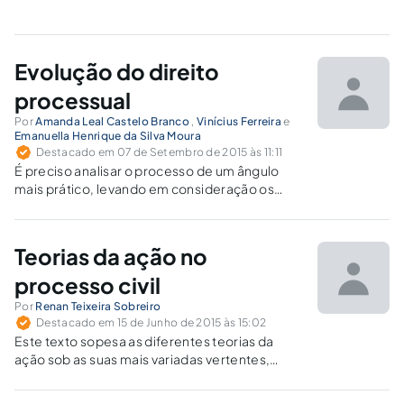
Evolução do direito
processual
Por
Amanda Leal Castelo Branco
,
Vinícius Ferreira
e
Emanuella Henrique da Silva Moura
Destacado em 07 de Setembro de 2015 às 11:11
É preciso analisar o processo de um ângulo
mais prático, levando em consideração os
resultados concretos para a sociedade.
Teorias da ação no
processo civil
Por
Renan Teixeira Sobreiro
Destacado em 15 de Junho de 2015 às 15:02
Este texto sopesa as diferentes teorias da
ação sob as suas mais variadas vertentes,
abordando seus principais aspectos, no intuito
de fomentar uma análise crítica acerca desse