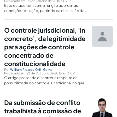
Publicado em 05 de Janeiro de 2016 às 17:17
Este estudo tem como função abordar às
condições da ação, partindo da discussão da
evolução das condições da ação e suas três
teorias, estas teorias fundamentam nosso
Código de Processo Civil.
O controle jurisdicional, 'in
concreto', da legitimidade
para ações de controle
concentrado de
constitucionalidade
Por
William Ricardo Grilli Gama
Publicado em 22 de Outubro de 2015 às 16:09
O artigo pretende discorrer a respeito da
possibilidade do controle jurisdicional no que
diz respeito à legitimação para a propositura
das ações de controle concentrado de
constitucionalidade.
Da submissão de conflito
trabalhista à comissão de