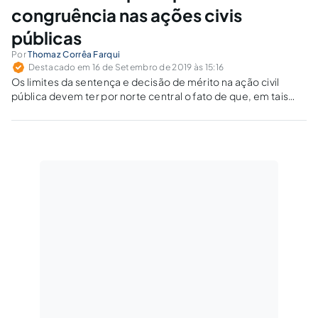
congruência nas ações civis
públicas
Por
Thomaz Corrêa Farqui
Destacado em 16 de Setembro de 2019 às 15:16
Os limites da sentença e decisão de mérito na ação civil
pública devem ter por norte central o fato de que, em tais
ações, busca-se a tutela de interesses coletivos e difusos,
cuja natural repercussão social leva à indisponibilidade do
direito.