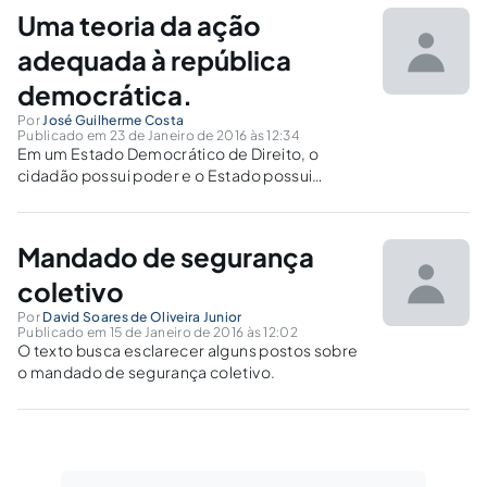
metodológicas da ciência processual e das
Uma teoria da ação
tradicionais "teorias da ação".
adequada à república
democrática.
Por
José Guilherme Costa
Publicado em 23 de Janeiro de 2016 às 12:34
Em um Estado Democrático de Direito, o
cidadão possui poder e o Estado possui
apenas funções. Propõe-se a construção de
uma teria da ação adequada a esse contexto
abstrato.
Mandado de segurança
coletivo
Por
David Soares de Oliveira Junior
Publicado em 15 de Janeiro de 2016 às 12:02
O texto busca esclarecer alguns postos sobre
o mandado de segurança coletivo.