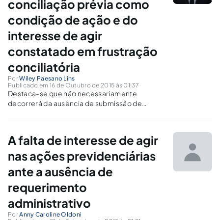
conciliação prévia como
condição de ação e do
interesse de agir
constatado em frustração
conciliatória
Por
Wiley Paesano Lins
Publicado em 16 de Outubro de 2015 às 01:37
Destaca-se que não necessariamente
decorrerá da ausência de submissão de
conflito trabalhista à CCP a decisão de
extinção do processo sem resolução de
mérito, ainda que admitida a obrigatoriedade
A falta de interesse de agir
prevista no art. 625-D da CLT.
nas ações previdenciárias
ante a ausência de
requerimento
administrativo
Por
Anny Caroline Oldoni