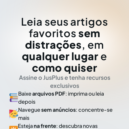
Leia seus artigos
favoritos
sem
distrações
, em
qualquer lugar
e
como quiser
Assine o JusPlus e tenha recursos
exclusivos
Baixe
arquivos PDF
: imprima ou leia
depois
Navegue
sem anúncios
: concentre-se
mais
Esteja
na frente
: descubra novas