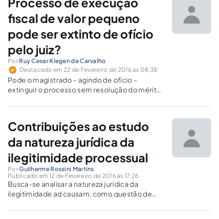
Processo de execução
fiscal de valor pequeno
pode ser extinto de ofício
pelo juiz?
Por
Ruy Cesar Klegen de Carvalho
Destacado em 22 de Fevereiro de 2016 às 08:38
Pode o magistrado – agindo de ofício –
extinguir o processo sem resolução do mérito,
alegando a falta de interesse de agir do ente
público, na execução, tendo em vista o valor
cobrado?
Contribuições ao estudo
da natureza jurídica da
ilegitimidade processual
Por
Guilherme Rossini Martins
Publicado em 12 de Fevereiro de 2016 às 17:26
Busca-se analisar a natureza jurídica da
ilegitimidade ad causam, como questão de
mérito ou como mera questão de preliminar
processual, a partir das perspectivas