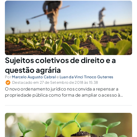
escravidão...
Sujeitos coletivos de direito e a
questão agrária
Por
Marcelo Augusto Cabral
e
Luan da Vinci Tinoco Guterres
Destacado em 27 de Setembro de 2018 às 15:38
O novo ordenamento jurídico nos convida a repensar a
propriedade pública como forma de ampliar o acesso à
terra, produzindo, conforme ela, novos espaços sociais para
a construção de uma sociedade mais pluralista e
humanitária.