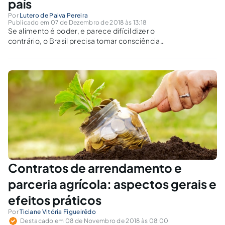
país
Por
Lutero de Paiva Pereira
Publicado em 07 de Dezembro de 2018 às 13:18
Se alimento é poder, e parece difícil dizer o
contrário, o Brasil precisa tomar consciência
cada vez mais de seu poderio, seja para
proteger internamente a atividade produtiva
primária, seja para, ao empoderar-se a partir
dela, fazer prevalecer sua força .
Contratos de arrendamento e
parceria agrícola: aspectos gerais e
efeitos práticos
Por
Ticiane Vitória Figueirêdo
Destacado em 08 de Novembro de 2018 às 08:00