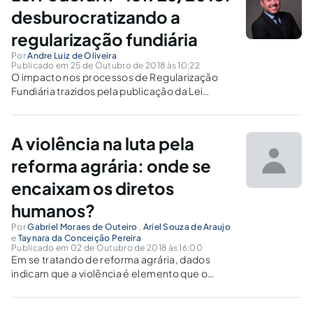
desburocratizando a
regularização fundiária
Por
Andre Luiz de Oliveira
Publicado em 25 de Outubro de 2018 às 10:22
O impacto nos processos de Regularização
Fundiária trazidos pela publicação da Lei
Federal n° 13.726/2018.
A violência na luta pela
reforma agrária: onde se
encaixam os diretos
humanos?
Por
Gabriel Moraes de Outeiro
,
Ariel Souza de Araujo
e
Taynara da Conceição Pereira
Publicado em 02 de Outubro de 2018 às 16:00
Em se tratando de reforma agrária, dados
indicam que a violência é elemento que o
Estado vem cultivando há algum tempo.
Assassinatos, chacinas, trabalho análogo à