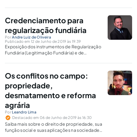
Credenciamento para
regularização fundiária
Por
Andre Luiz de Oliveira
Publicado em 12 de Junho de 2019 às 19:39
Exposição dos instrumentos de Regularização
Fundiária (Legitimação Fundiária) e de
Regularização de Titulação (Lar Legal) e a
possibilidade de execução no Estado de Santa
Catarina por meio de Credenciamento.
Os conflitos no campo:
propriedade,
desmatamento e reforma
agrária
Por
Leandro Lima
Destacado em 06 de Junho de 2019 às 16:30
Saiba mais sobre o direito de propriedade, sua
função social e suas aplicações na sociedade
e no meio rural; o desmatamento como pivô