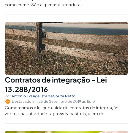
como crime. São algumas as condutas
relacionadas à questão, aptas a se
enquadrarem como tal, a depender de
pequenos detalhes que estão pontuados
muito além da Lei de Crimes Ambientais e do
Código Penal.
Contratos de integração - Lei
13.288/2016
Por
Antonio Evangelista de Souza Netto
Destacado em 26 de Setembro de 2019 às 15:10
Comentamos a lei que cuida de contratos de integração
vertical nas atividades agrossilvipastoris, além de
estabelecer obrigações e responsabilidades gerais para os
produtores integrados e os integradores.