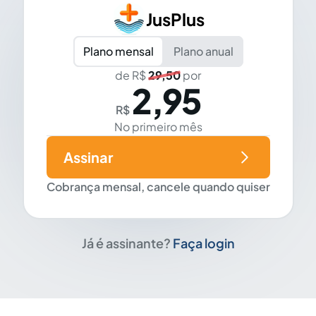
JusPlus
Plano mensal
Plano anual
de R$
29,50
por
2,95
R$
No primeiro mês
Assinar
Cobrança mensal, cancele quando quiser
Já é assinante?
Faça login