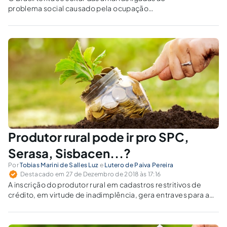
problema social causado pela ocupação
desordenada, tanto de áreas rurais como
urbanas. A legislação federal de 2009 (Minha
Casa, Minha Vida) trouxe evolução e a lei
13.465/2017 ajustes técnicos.
Produtor rural pode ir pro SPC,
Serasa, Sisbacen...?
Por
Tobias Marini de Salles Luz
e
Lutero de Paiva Pereira
Destacado em 27 de Dezembro de 2018 às 17:16
A inscrição do produtor rural em cadastros restritivos de
crédito, em virtude de inadimplência, gera entraves para a
concessão do crédito rural e, deste modo, para o pleno
desenvolvimento da atividade agrícola e o bem-estar do
povo (art. 1º, da Lei 4.829/65).