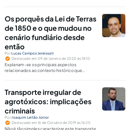
Os porquês da Lei de Terras
de 1850 e o que mudou no
cenário fundiário desde
então
Por
Lucas Campos Jereissati
Destacado em 09 de Janeiro de 2020 às 18:10
Explanam-se os principais aspectos
relacionados ao contexto histórico que
ensejou a criação da Lei de Terras (Lei
601/1850) e seus reflexos na questão fundiária
brasileira até os dias atuais.
Transporte irregular de
agrotóxicos: implicações
criminais
Por
Joaquim Leitão Júnior
Destacado em 16 de Outubro de 2019 às 16:20
Não é tão simples caracterizar este transporte