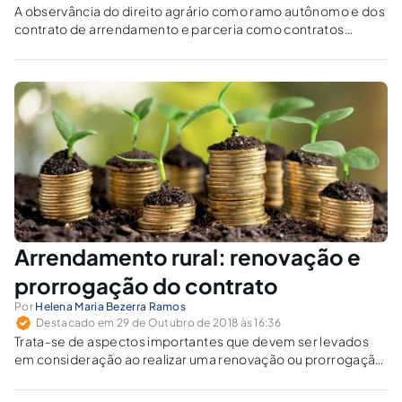
A observância do direito agrário como ramo autônomo e dos
contrato de arrendamento e parceria como contratos
típicos deste ramo possibilita aos operadores a análise
critica dos efeitos práticos destes instrumentos no mundo
jurídico e fático.
Arrendamento rural: renovação e
prorrogação do contrato
Por
Helena Maria Bezerra Ramos
Destacado em 29 de Outubro de 2018 às 16:36
Trata-se de aspectos importantes que devem ser levados
em consideração ao realizar uma renovação ou prorrogação
de contrato de arrendamento de prédio rural, que pode ser
ajustado por prazo determinado ou indeterminado.