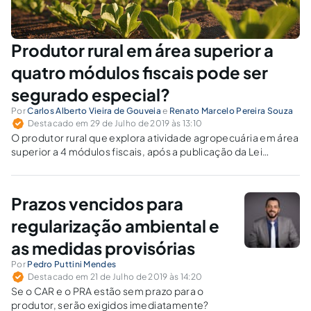
Produtor rural em área superior a
quatro módulos fiscais pode ser
segurado especial?
Por
Carlos Alberto Vieira de Gouveia
e
Renato Marcelo Pereira Souza
Destacado em 29 de Julho de 2019 às 13:10
O produtor rural que explora atividade agropecuária em área
superior a 4 módulos fiscais, após a publicação da Lei
11.718/08, é considerado contribuinte individual pelo INSS.
No entanto, discute-se a possibilidade de classificá-lo como
segurado especial.
Prazos vencidos para
regularização ambiental e
as medidas provisórias
Por
Pedro Puttini Mendes
Destacado em 21 de Julho de 2019 às 14:20
Se o CAR e o PRA estão sem prazo para o
produtor, serão exigidos imediatamente?