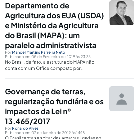
Departamento de
Agricultura dos EUA (USDA)
e Ministério da Agricultura
do Brasil (MAPA): um
paralelo administrativista
Por
Manoel Martins Parreira Neto
Publicado em 05 de Fevereiro de 2019 às 23:36
No Brasil, de fato, a estrutura do MAPA não
conta com um Office composto por
magistrados administrativos, tampouco com a
integração de agências reguladoras diversas
com funções quase legislativa e quase judicial.
Governança de terras,
regularização fundiária e os
impactos da Lei nº
13.465/2017
Por
Ronaldo Alves
Publicado em 07 de Janeiro de 2019 às 14:18
O Brasil tenta se soltar das amarras ligadas ao