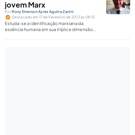
jovem Marx
Por
Rony Emerson Ayres Aguirra Zanini
Destacado em 17 de Fevereiro de 2013 às 08:15
Estuda-se a identificação marxiana da
essência humana em sua tríplice dimensão
(prática, social e histórica): o homem
(indivíduo) é um ser social.