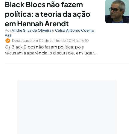
Black Blocs não fazem
livro que aborda o fenômeno totalitário
ocorrido...
política: a teoria da ação
em Hannah Arendt
Por
André Silva de Oliveira
e
Celso Antonio Coelho
Vaz
Destacado em 02 de Junho de 2014 às 16:10
Os Black Blocs não fazem política, pois
recusam a aparência, o discurso e, em lugar
disso, empregam a violência como método de
ação. Além disso, a consolidação das
instituições democráticas que o Brasil
experimenta afasta a possibilidade de se
justificar as ações violentas.