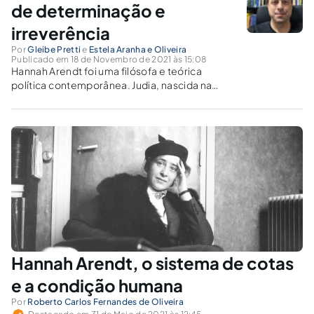
de determinação e
irreverência
Por
Gleibe Pretti
e
Estela Aranha e Oliveira
Publicado em 18 de Novembro de 2021 às 15:08
Hannah Arendt foi uma filósofa e teórica
política contemporânea. Judia, nascida na
Alemanha, vivenciou os horrores da
perseguição nazista, o que motivou sua
pesquisa sobre totalitarismo. É conhecida
como a "pensadora da liberdade".
Hannah Arendt, o sistema de cotas
e a condição humana
Por
Roberto Carlos Fernandes de Oliveira