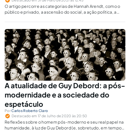
Destacado em 31 de Maio de 2021 às 12:45
O artigo percorre as categorias de Hannah Arendt, como o
público e privado, a ascensão do social, a ação política, a
educação, a reconstrução dos direitos humanos, para fazer
uma aproximação com o sistema de cotas, instituído pela Lei
nº 12.711/2012.
A atualidade de Guy Debord: a pós-
modernidade e a sociedade do
espetáculo
Por
Carlos Roberto Claro
Destacado em 17 de Julho de 2020 às 20:50
Reflexões sobre o homem pós-moderno e seu real papel na
humanidade, à luz de Guy Debord (e, sobretudo, em tempos