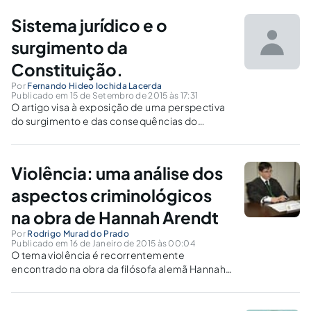
Kant e Hannah Arendt, expondo a influência de
seus pensamentos no dever constitucional de
Sistema jurídico e o
proteção do trabalhador.
surgimento da
Constituição.
Por
Fernando Hideo Iochida Lacerda
Publicado em 15 de Setembro de 2015 às 17:31
O artigo visa à exposição de uma perspectiva
do surgimento e das consequências do
desenvolvimento da ideia de Constituição a
partir da teoria dos sistemas de Niklas
Luhmann e dos conceitos de revolução e
Violência: uma análise dos
fundação da liberdade propostos por Hannah
Arendt.
aspectos criminológicos
na obra de Hannah Arendt
Por
Rodrigo Murad do Prado
Publicado em 16 de Janeiro de 2015 às 00:04
O tema violência é recorrentemente
encontrado na obra da filósofa alemã Hannah
Arendt. Tanto no texto denominado Sobre a
Violência como em livro clássico intitulado “As
Origens do Totalitarismo”[1]. O clássico é um