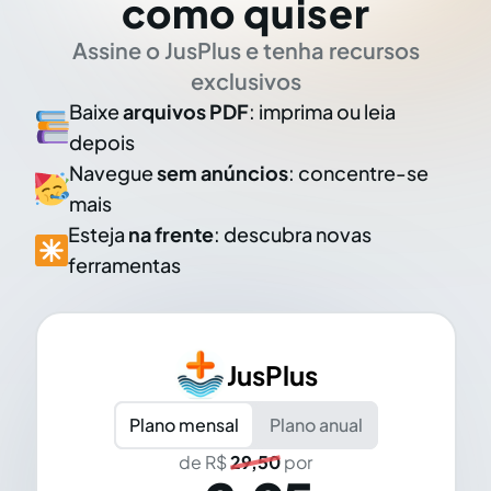
como quiser
Assine o JusPlus e tenha recursos
exclusivos
Baixe
arquivos PDF
: imprima ou leia
depois
Navegue
sem anúncios
: concentre-se
mais
Esteja
na frente
: descubra novas
ferramentas
JusPlus
Plano mensal
Plano anual
de R$
29,50
por