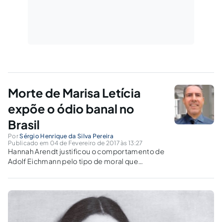
Morte de Marisa Letícia
expõe o ódio banal no
Brasil
Por
Sérgio Henrique da Silva Pereira
Publicado em 04 de Fevereiro de 2017 às 13:27
Hannah Arendt justificou o comportamento de
Adolf Eichmann pelo tipo de moral que
vigorava entre os nazistas, e a própria
sociedade alemã. A educação influência na
formação psíquica do ser humano.