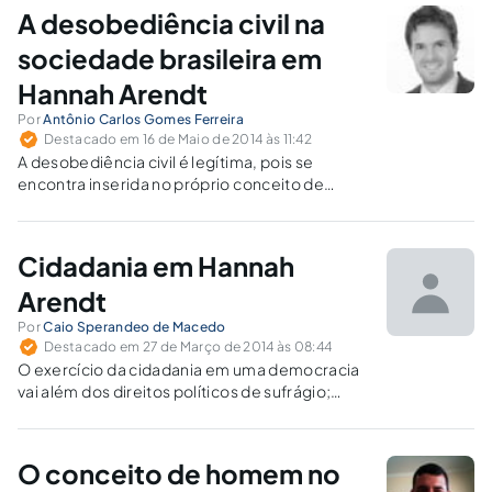
A desobediência civil na
sociedade brasileira em
Hannah Arendt
Por
Antônio Carlos Gomes Ferreira
Destacado em 16 de Maio de 2014 às 11:42
A desobediência civil é legítima, pois se
encontra inserida no próprio conceito de
cidadania que, como afirma Arendt, é o direito
a ter direitos.
Cidadania em Hannah
Arendt
Por
Caio Sperandeo de Macedo
Destacado em 27 de Março de 2014 às 08:44
O exercício da cidadania em uma democracia
vai além dos direitos políticos de sufrágio;
encampa também a possibilidade de os
cidadãos se mobilizarem livremente e
demonstrarem inconformismo no espaço
O conceito de homem no
público.