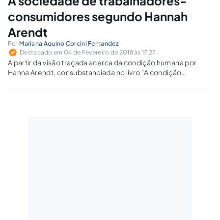
A sociedade de trabalhadores-
consumidores segundo Hannah
Arendt
Por
Mariana Aquino Corcini Fernandez
Destacado em 04 de Fevereiro de 2018 às 17:27
A partir da visão traçada acerca da condição humana por
Hanna Arendt, consubstanciada no livro "A condição
humana", reflete-se sobre a evolução da relação humana
com as três atividades básicas - ação, obra e trabalho - e a
transformação do homem em mero 'animal laborans'.