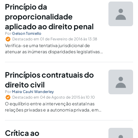
Princípio da
proporcionalidade
aplicado ao direito penal
Por
Gelson Tomiello
Destacado em 01 de Fevereiro de 2016 às 13:38
Verifica-se uma tentativa jurisdicional de
atenuar as inúmeras disparidades legislativas
ocasionadas pela heterogeneidade de
valores criminais na elaboração das penas do
Código Penal e legislações afins.
Princípios contratuais do
direito civil
Por
Maira Cauhi Wanderley
Destacado em 04 de Agosto de 2015 às 10:10
O equilíbrio entre a intervenção estatal nas
relações privadas e a autonomia privada, em
que as partes têm o poder de decidir aquilo
que querem contratar, é um dos pontos ainda
não definidos pelo direito civil-constitucional.
Crítica ao