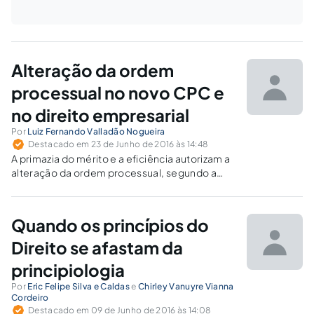
Alteração da ordem
processual no novo CPC e
no direito empresarial
Por
Luiz Fernando Valladão Nogueira
Destacado em 23 de Junho de 2016 às 14:48
A primazia do mérito e a eficiência autorizam a
alteração da ordem processual, segundo a
principiologia do novo CPC, desde que não
haja ofensa à boa-fé. Estudam-se
repercussões desse sistema em processos de
Quando os princípios do
direito empresarial.
Direito se afastam da
principiologia
Por
Eric Felipe Silva e Caldas
e
Chirley Vanuyre Vianna
Cordeiro
Destacado em 09 de Junho de 2016 às 14:08