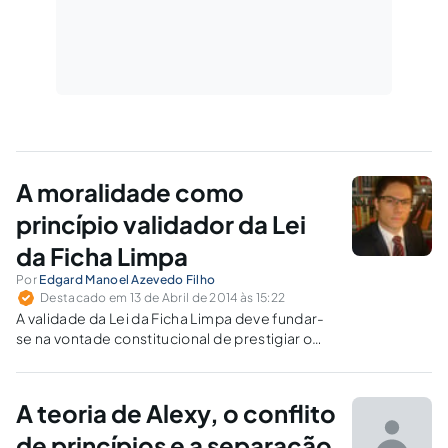
A moralidade como
princípio validador da Lei
da Ficha Limpa
Por
Edgard Manoel Azevedo Filho
Destacado em 13 de Abril de 2014 às 15:22
A validade da Lei da Ficha Limpa deve fundar-
se na vontade constitucional de prestigiar o
Princípio da Moralidade, o qual deve ser
maximizado quando em colisão com o
Principio da Presunção de Inocência.
A teoria de Alexy, o conflito
de princípios e a separação