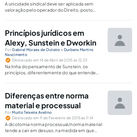
A unicidade sindical deve ser aplicada sem
valoração pelo operador do Direito, posto
que, como regra, sua ponderação com outros
valores, em especial a liberdade sindical, já
fora feita pelo constituinte originário.
Princípios jurídicos em
Alexy, Sunstein e Dworkin
Por
Gabriel Moraes de Outeiro
e
Durbens Martins
Nascimento
Destacado em 14 de Abril de 2015 às 12:23
Na linha do pensamento de Sunstein, os
princípios, diferentemente do que entendem
Alexy e Dworkin, não entram em rota de
concorrência, colisão ou conflito. Ao revés,
quando se tenta proteger, promover ou
Diferenças entre norma
desenvolver algum dos princípios
substantivos, acaba-se alcançando e
material e processual
desenvolvendo os outros também.
Por
Murilo Teixeira Avelino
Destacado em 11 de Fevereiro de 2015 às 11:14
A dicotomia norma processual/norma material
tende a cair em desuso, na medida em que
uma mesma norma pode conter conteúdo