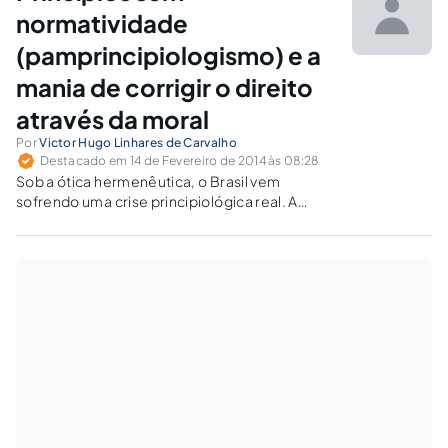
normatividade
(pamprincipiologismo) e a
mania de corrigir o direito
através da moral
Por
Victor Hugo Linhares de Carvalho
Destacado em 14 de Fevereiro de 2014 às 08:28
Sob a ótica hermenêutica, o Brasil vem
sofrendo uma crise principiológica real. A
indústria interminável da produção dos
princípios sem normatividade há muito afeta
os juízes e doutrinadores.