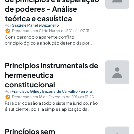
de poderes – Análise
teórica e casuística
Por
Graziele Mariete Buzanello
Destacado em 01 de Março de 2014 às 07:31
Considerando o aparente conflito
principiológico e a solução defendida por
Alexy, procedendo a atividade da ponderação,
cabível aos princípios, tem-se que não
merecem prosperar os pleitos de intervenção
Principios instrumentais de
do Judiciário na atividade hodierna e ordinária
da Administração-Executivo.
hermeneutica
constitucional
Por
Francisco Gilney Bezerra de Carvalho Ferreira
Destacado em 18 de Fevereiro de 2014 às 13:20
Para dar coesão a todo o sistema jurídico, não
é suficiente, pois, a simples aplicação da
norma constitucional desprovida de uma
procupação anterior de robustecer a força
normativa constitucional e harmonizar os
Princípios sem
preceitos que dela se extraem.