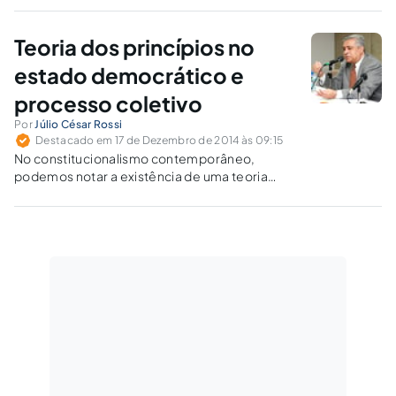
formal e substancial, eminentemente quando
se trata de princípios e sua estrutura normativa
Teoria dos princípios no
não descritiva, mas finalística.
estado democrático e
processo coletivo
Por
Júlio César Rossi
Destacado em 17 de Dezembro de 2014 às 09:15
No constitucionalismo contemporâneo,
podemos notar a existência de uma teoria
jurídica justificadora de sensível mudança de
paradigmas: do Estado Legislativo de Direito
para o Estado Constitucional de Direito.