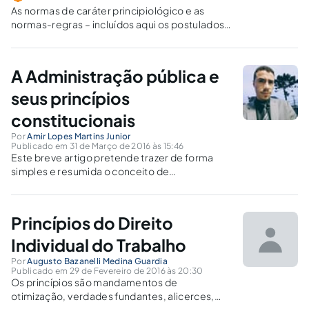
As normas de caráter principiológico e as
normas-regras – incluídos aqui os postulados
normativos – guardam entre si relevantes
diferenças de ordem constitutiva, o que
impede a confusão entre tais institutos.
A Administração pública e
seus princípios
constitucionais
Por
Amir Lopes Martins Junior
Publicado em 31 de Março de 2016 às 15:46
Este breve artigo pretende trazer de forma
simples e resumida o conceito de
Administração Pública e uma análise singela
dos Princípios Constitucionais previsto no art.
37 da CF, responsáveis por reger a
Princípios do Direito
Administração.
Individual do Trabalho
Por
Augusto Bazanelli Medina Guardia
Publicado em 29 de Fevereiro de 2016 às 20:30
Os princípios são mandamentos de
otimização, verdades fundantes, alicerces,