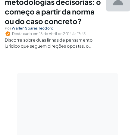
metodologias decisórias: o
começo a partir da norma
ou do caso concreto?
Por
Warlen Soares Teodoro
Destacado em 18 de Abril de 2014 às 17:43
Discorre sobre duas linhas de pensamento
jurídico que seguem direções opostas, o
positivismo jurídico de Kelsen e o que se
definiu neste estudo como metodologia
decisória, ao situar a perspectiva de Robert
Alexy, Dworkin e Klaus Gunther.