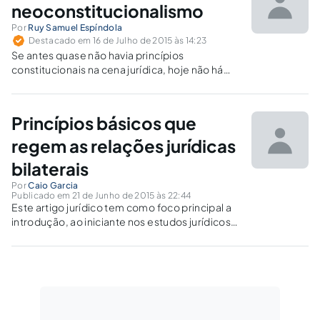
neoconstitucionalismo
Por
Ruy Samuel Espíndola
Destacado em 16 de Julho de 2015 às 14:23
Se antes quase não havia princípios
constitucionais na cena jurídica, hoje não há
princípio que baste para justificar decisões
judiciais ou administrativas muitas vezes dadas
sem critério metódico de aplicação. Passamos
Princípios básicos que
da parcimônia à banalização.
regem as relações jurídicas
bilaterais
Por
Caio Garcia
Publicado em 21 de Junho de 2015 às 22:44
Este artigo jurídico tem como foco principal a
introdução, ao iniciante nos estudos jurídicos,
de princípios básicos que norteiam as
relações jurídicas em geral.