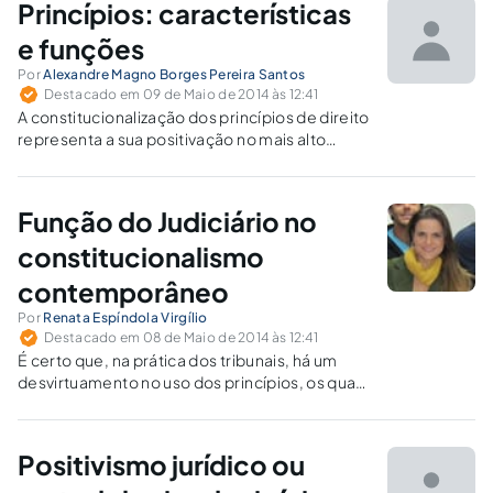
Princípios: características
é que se pode assegurar o reconhecimento
dos direitos individuais em seu verdadeiro
e funções
conteúdo.
Por
Alexandre Magno Borges Pereira Santos
Destacado em 09 de Maio de 2014 às 12:41
A constitucionalização dos princípios de direito
representa a sua positivação no mais alto
escalão. Com isso, não apenas lhes é atribuída
normatividade jurídica, mas eles se tornam as
normas das normas, donde haurem e onde
Função do Judiciário no
encontram seus limites materiais e morais.
constitucionalismo
contemporâneo
Por
Renata Espíndola Virgílio
Destacado em 08 de Maio de 2014 às 12:41
É certo que, na prática dos tribunais, há um
desvirtuamento no uso dos princípios, os quais
são utilizados de forma extremamente vaga e
desnecessária; porém, coibir isso não deve
significar o retrocesso quanto à sua
Positivismo jurídico ou
inaplicabilidade.