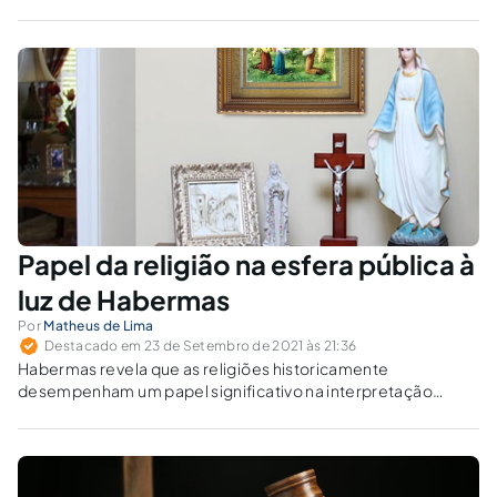
premiada, transação penal e suspensão condicional do
processo?
Papel da religião na esfera pública à
luz de Habermas
Por
Matheus de Lima
Destacado em 23 de Setembro de 2021 às 21:36
Habermas revela que as religiões historicamente
desempenham um papel significativo na interpretação
política de uma lei, sendo injustificável questionar as vozes
religiosas dos cidadãos de fé, em um contexto democrático.