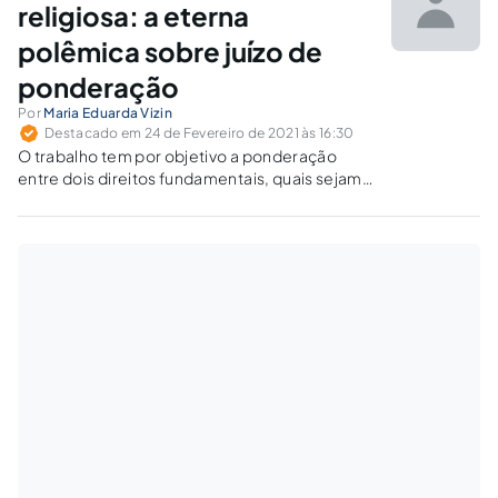
religiosa: a eterna
polêmica sobre juízo de
ponderação
Por
Maria Eduarda Vizin
Destacado em 24 de Fevereiro de 2021 às 16:30
O trabalho tem por objetivo a ponderação
entre dois direitos fundamentais, quais sejam,
a vida e a liberdade de crença religiosa das
Testemunhas de Jeová, à luz dos princípios
constitucionais e da jurisprudência.