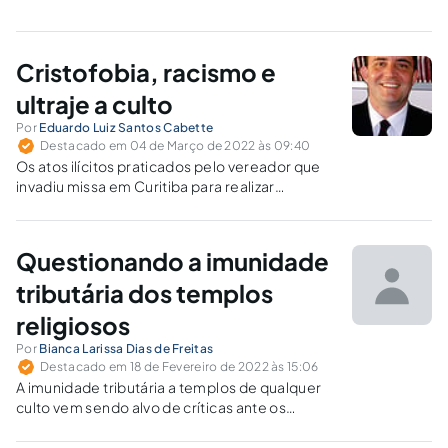
Cristofobia, racismo e
ultraje a culto
Por
Eduardo Luiz Santos Cabette
Destacado em 04 de Março de 2022 às 09:40
Os atos ilícitos praticados pelo vereador que
invadiu missa em Curitiba para realizar
protesto descabido são geradores de
responsabilidade criminal, cível, administrativa
e política.
Questionando a imunidade
tributária dos templos
religiosos
Por
Bianca Larissa Dias de Freitas
Destacado em 18 de Fevereiro de 2022 às 15:06
A imunidade tributária a templos de qualquer
culto vem sendo alvo de críticas ante os
inúmeros casos de enriquecimento ilícito e
outras fraudes.