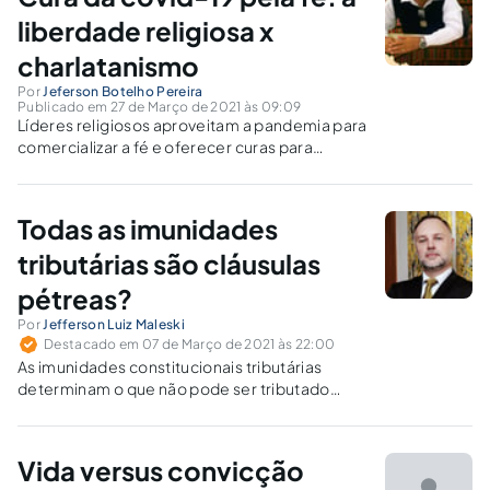
liberdade religiosa x
charlatanismo
Por
Jeferson Botelho Pereira
Publicado em 27 de Março de 2021 às 09:09
Líderes religiosos aproveitam a pandemia para
comercializar a fé e oferecer curas para
doenças, em meio à crise sanitária e à política
econômica neoliberal.
Todas as imunidades
tributárias são cláusulas
pétreas?
Por
Jefferson Luiz Maleski
Destacado em 07 de Março de 2021 às 22:00
As imunidades constitucionais tributárias
determinam o que não pode ser tributado
pelos entes federativos. Porém, enquanto
algumas buscam preservar valores essenciais
ao regime democrático, outras apenas trazem
Vida versus convicção
orientações ao ente tributante.