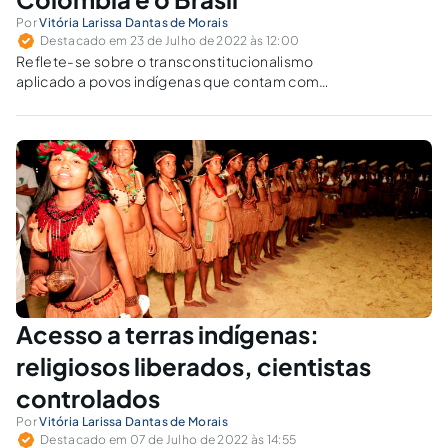
Por
Vitória Larissa Dantas de Morais
Destacado em 23 de Julho de 2022 às 12:00
Reflete-se sobre o transconstitucionalismo
aplicado a povos indígenas que contam com
ordenamento próprio e que se configuram de
forma diferente de um estilo de organização
influenciado pelos dogmas cristãos.
Acesso a terras indígenas:
religiosos liberados, cientistas
controlados
Por
Vitória Larissa Dantas de Morais
Destacado em 07 de Julho de 2022 às 14:55