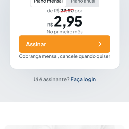
Plano mensal
Plano anual
de R$
29,50
por
2,95
R$
No primeiro mês
Assinar
Cobrança mensal, cancele quando quiser
Já é assinante?
Faça login