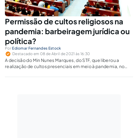
Permissão de cultos religiosos na
pandemia: barbeiragem jurídica ou
política?
Por
Ediomar Fernandes Estock
Destacado em 08 de Abril de 2021 às 16:30
A decisão do Min Nunes Marques, do STF, que liberou a
realização de cultos presenciais em meio à pandemia, no
bojo da ADPF 701, vem causando bastante estranheza.