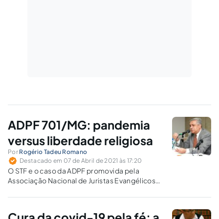
ADPF 701/MG: pandemia
versus liberdade religiosa
Por
Rogério Tadeu Romano
Destacado em 07 de Abril de 2021 às 17:20
O STF e o caso da ADPF promovida pela
Associação Nacional de Juristas Evangélicos
(ANAJURE), contra o art. 6º do Decreto n. 31, de
20/03/2020, do Município de João
Monlevade/MG.
Cura da covid-19 pela fé: a