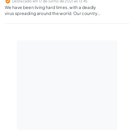
Destacado em 17 de Junho de 2021 às 13:45
We have been living hard times, with a deadly
virus spreading around the world. Our country
is in a bad place concerning the number of
deaths, almost half a million victims. The fact is
that we have suffered from a faulty president,
and even negationist.