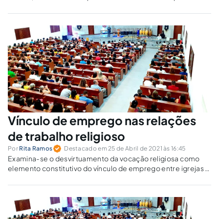
em triste lugar em relação ao número de mortos, com quase
meio milhão de vítimas fatais. Por que chegamos a estes
números?
Vínculo de emprego nas relações
de trabalho religioso
Por
Rita Ramos
Destacado em 25 de Abril de 2021 às 16:45
Examina-se o desvirtuamento da vocação religiosa como
elemento constitutivo do vínculo de emprego entre igrejas e
pastores.