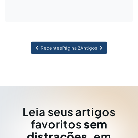
Recentes
Página 2
Antigos
Leia seus artigos
favoritos
sem
distrações
, em