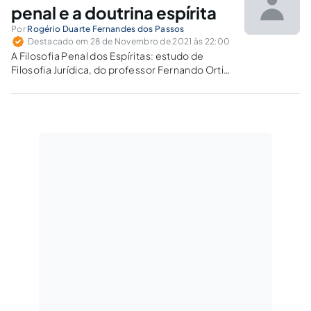
penal e a doutrina espírita
Por
Rogério Duarte Fernandes dos Passos
Destacado em 28 de Novembro de 2021 às 22:00
A Filosofia Penal dos Espíritas: estudo de
Filosofia Jurídica, do professor Fernando Ortiz,
representa pesquisa que agrega valor
metafísico ao Direito Penal e à adequada
compreensão da própria Doutrina Espírita.