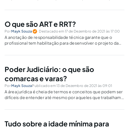
uma empresa no momento ou que pretende ter no futuro.
Afinal de contas, apesar de ninguém pensar nisso no início do
negócio, entender o processo...
O que são ART e RRT?
Por
Mayk Souza
Destacado em 17 de Dezembro de 2021 às 17:00
A anotação de responsabilidade técnica garante que o
profissional tem habilitação para desenvolver o projeto da
obra ou reforma. Caso aconteça algum erro ou dano
relacionado ao trabalho, a contratante fica juridicamente
resguardada.
Poder Judiciário: o que são
comarcas e varas?
Por
Mayk Souza
Publicado em 13 de Dezembro de 2021 às 09:01
A área jurídica é cheia de termos e conceitos que podem ser
difíceis de entender até mesmo por aqueles que trabalham
diretamente com isso. Assim, quem presta concursos, os
famosos concurseiros, precisam sempre estudar e revisar
conceitos do Poder Judiciário...
Tudo sobre a idade mínima para