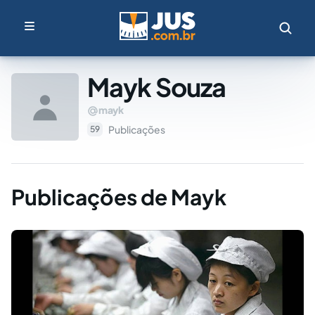
Mayk Souza
mayk
Publicações
59
Publicações de Mayk