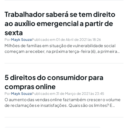
Trabalhador saberá se tem direito
ao auxílio emergencial a partir de
sexta
Por
Mayk Souza
Publicado em 01 de Abril de 2021 às 18:26
Milhões de famílias em situação de vulnerabilidade social
começam a receber, na próxima terça-feira (6), a primeira
das quatro parcelas do novo auxílio emergencial
5 direitos do consumidor para
compras online
Por
Mayk Souza
Publicado em 31 de Março de 2021 às 23:45
O aumento das vendas online faz também crescer o volume
de reclamações e insatisfações. Quais são os limites? E
quais são os direitos do cliente?