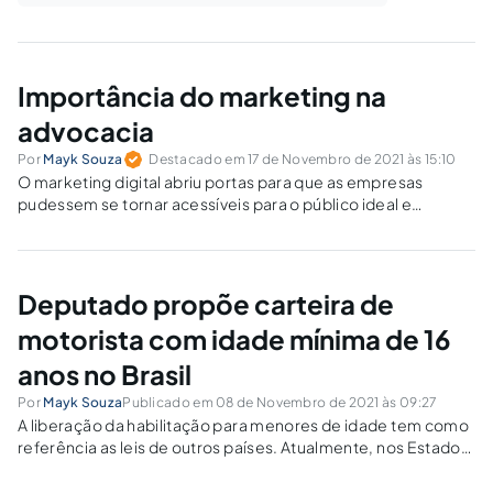
Importância do marketing na
advocacia
Por
Mayk Souza
Destacado em 17 de Novembro de 2021 às 15:10
O marketing digital abriu portas para que as empresas
pudessem se tornar acessíveis para o público ideal e
oferecer um serviço dedicado e direcionado, focado na
qualidade e não na quantidade.
Deputado propõe carteira de
motorista com idade mínima de 16
anos no Brasil
Por
Mayk Souza
Publicado em 08 de Novembro de 2021 às 09:27
A liberação da habilitação para menores de idade tem como
referência as leis de outros países. Atualmente, nos Estados
Unidos, a carteira de motorista pode ser obtida a partir dos
16 anos de idade e na Inglaterra aos 17 anos,...