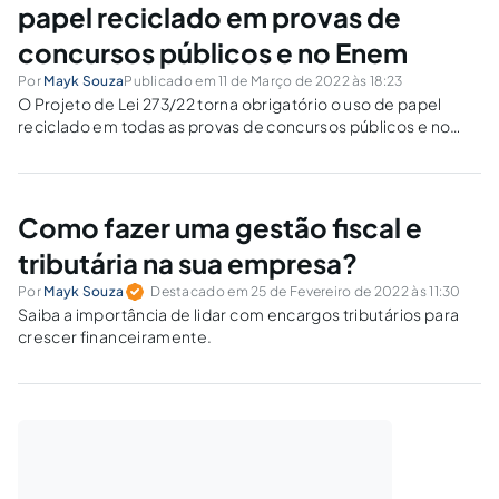
papel reciclado em provas de
concursos públicos e no Enem
Por
Mayk Souza
Publicado em 11 de Março de 2022 às 18:23
O Projeto de Lei 273/22 torna obrigatório o uso de papel
reciclado em todas as provas de concursos públicos e no
Exame Nacional do Ensino Médio (Enem) realizados no Brasil,
independente de ser de nível federal, estadual ou municipal.
O...
Como fazer uma gestão fiscal e
tributária na sua empresa?
Por
Mayk Souza
Destacado em 25 de Fevereiro de 2022 às 11:30
Saiba a importância de lidar com encargos tributários para
crescer financeiramente.