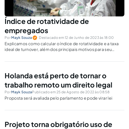
Índice de rotatividade de
empregados
Por
Mayk Souza
Destacado em 12 de Junho de 2023 às 18:00
Explicamos como calcular o índice de rotatividade e a taxa
ideal de turnover, além dos principais motivos para seu
aumento e as formas de diminuí-lo.
Holanda está perto de tornar o
trabalho remoto um direito legal
Por
Mayk Souza
Publicado em 25 de Agosto de 2022 às 08:58
Proposta será avaliada pelo parlamento e pode virar lei
Projeto torna obrigatório uso de