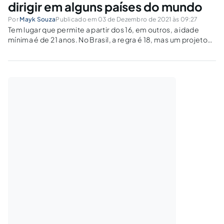
dirigir em alguns países do mundo
Por
Mayk Souza
Publicado em 03 de Dezembro de 2021 às 09:27
Tem lugar que permite a partir dos 16, em outros, a idade
mínima é de 21 anos. No Brasil, a regra é 18, mas um projeto
de lei quer diminuir essa idadeUm carro pode ajudar a tornar
o deslocamento mais...