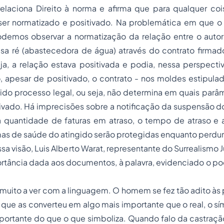
relaciona Direito à norma e afirma que para qualquer coi
 ser normatizado e positivado. Na problemática em que 
podemos observar a normatização da relação entre o auto
sa ré (abastecedora de água) através do contrato firmado
ja, a relação estava positivada e podia, nessa perspecti
, apesar de positivado, o contrato - nos moldes estipulad
ido processo legal, ou seja, não determina em quais parâ
tivado. Há imprecisões sobre a notificação da suspensão do
 a quantidade de faturas em atraso, o tempo de atraso e
s de saúde do atingido serão protegidas enquanto perdura
sa visão, Luis Alberto Warat, representante do Surrealismo 
rtância dada aos documentos, à palavra, evidenciado o po
muito a ver com a linguagem. O homem se fez tão adito às p
 que as converteu em algo mais importante que o real, o s
ortante do que o que simboliza. Quando falo da castração