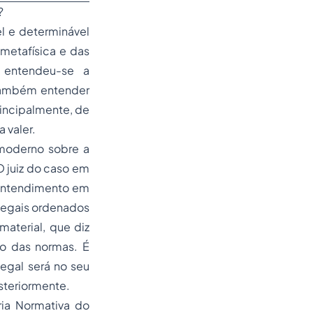
?
l e determinável
metafísica e das
 entendeu-se a
 também entender
rincipalmente, de
 valer.
 moderno sobre a
O juiz do caso em
 entendimento em
 legais ordenados
material, que diz
ão das normas. É
egal será no seu
osteriormente.
ria Normativa do