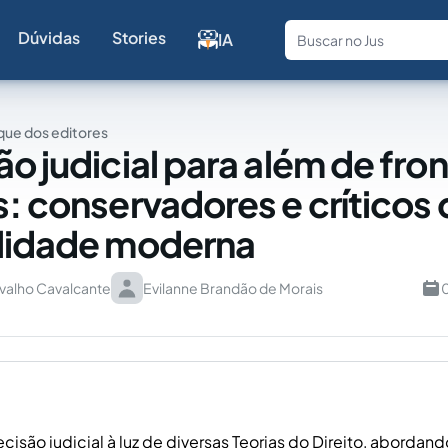
Dúvidas
Stories
IA
Fale com a
ue dos editores
o judicial para além de fron
s: conservadores e críticos 
lidade moderna
rvalho Cavalcante
Evilanne Brandão de Morais
0
ecisão judicial à luz de diversas Teorias do Direito, abordan