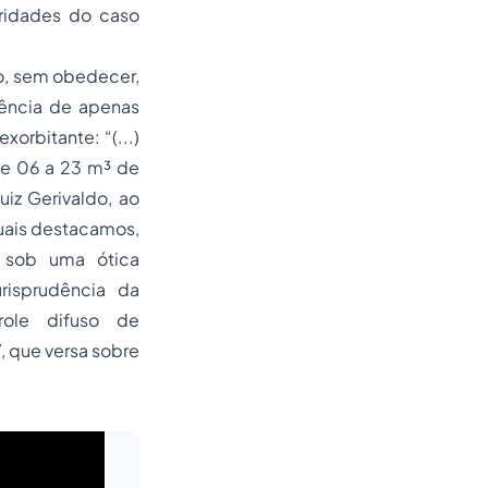
laridades do caso
do, sem obedecer,
tência de apenas
orbitante: “(...)
de 06 a 23 m³ de
uiz Gerivaldo, ao
quais destacamos,
 sob uma ótica
risprudência da
role difuso de
7, que versa sobre
Leia mais