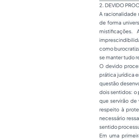
2. DEVIDO PRO
A racionalidade 
de forma univers
mistificações
imprescindibili
como burocratiza
se manter tudo r
O devido proces
prática jurídica
e
questão desenvol
dois sentidos: o
que servirão de 
respeito à prot
necessário ressa
sentido processu
Em uma primeira