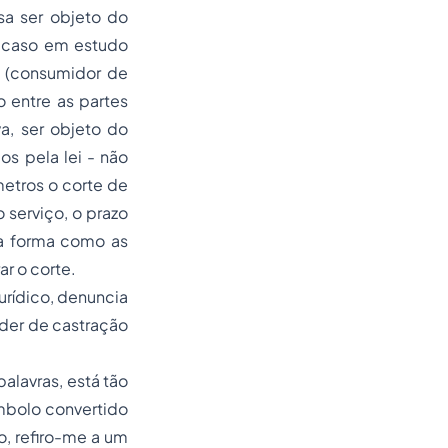
sa ser objeto do
o caso em estudo
r (consumidor de
 entre as partes
va, ser objeto do
os pela lei - não
metros o corte de
 serviço, o prazo
 a forma como as
r o corte.
Jurídico, denuncia
der de castração
alavras, está tão
ímbolo convertido
, refiro-me a um