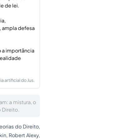
e de lei.
ia,
o, ampla defesa
o a importância
realidade
artificial do Jus.
am: a mistura, o
 Direito.
eorias do Direito,
in, Robert Alexy,