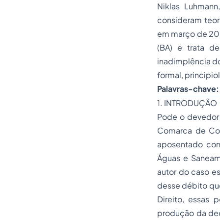
Niklas Luhmann
consideram teor
em março de 2008
(BA) e trata d
inadimplência do
formal, principio
Palavras-chave:
1. INTRODUÇÃO
Pode o devedor 
Comarca de Con
aposentado con
Águas e Saneame
autor do caso e
desse débito que
Direito, essas 
produção da deci