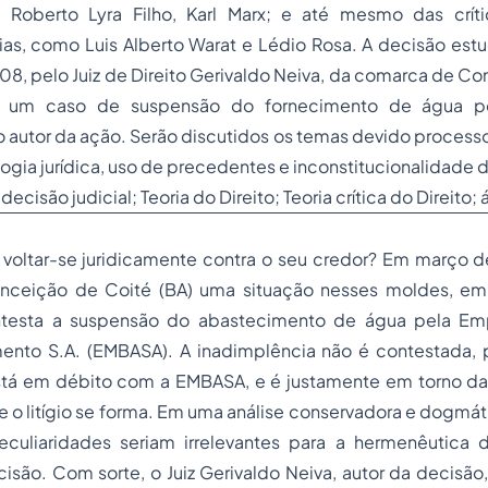
, Roberto Lyra Filho, Karl Marx; e até mesmo das crít
ias, como Luis Alberto Warat e Lédio Rosa. A decisão est
, pelo Juiz de Direito Gerivaldo Neiva, da comarca de Co
e um caso de suspensão do fornecimento de água po
 autor da ação. Serão discutidos os temas devido
process
logia jurídica, uso de precedentes e inconstitucionalidade da
decisão judicial; Teoria do Direito; Teoria crítica do Direito;
voltar-se juridicamente contra o seu credor? Em março 
ceição de Coité (BA) uma situação nesses moldes, em
testa a suspensão do abastecimento de água pela Em
nto S.A. (EMBASA). A inadimplência não é contestada, 
stá em débito com a EMBASA, e é justamente em torno da
 o litígio se forma. Em uma análise conservadora e dogmáti
peculiaridades seriam irrelevantes para a hermenêutica
são. Com sorte, o Juiz Gerivaldo Neiva, autor da decisão