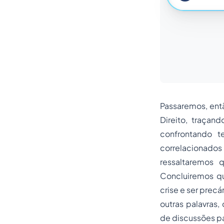
Passaremos, entã
Direito, traçan
confrontando t
correlacionados
ressaltaremos 
Concluiremos qu
crise e ser prec
outras palavras
de discussões p