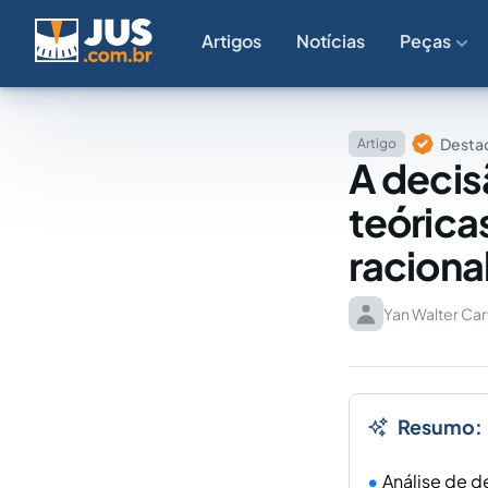
Artigos
Notícias
Peças
Destaq
Artigo
A decisã
teórica
raciona
Yan Walter Ca
Resumo:
Análise de d