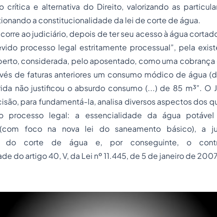
 crítica e alternativa do Direito, valorizando as particu
ionando a constitucionalidade da lei de corte de água.
orre ao judiciário, depois de ter seu acesso à água corta
vido processo legal estritamente processual”, pela exis
erto, considerada, pelo aposentado, como uma cobrança ex
vés de faturas anteriores um consumo módico de água (
ida não justificou o absurdo consumo (...) de 85 m³”. O J
isão, para fundamentá-la, analisa diversos aspectos dos 
 processo legal: a essencialidade da água potável
a (com foco na nova lei do saneamento básico), a ju
de do corte de água e, por conseguinte, o cont
de do artigo 40, V, da Lei nº 11.445, de 5 de janeiro de 200