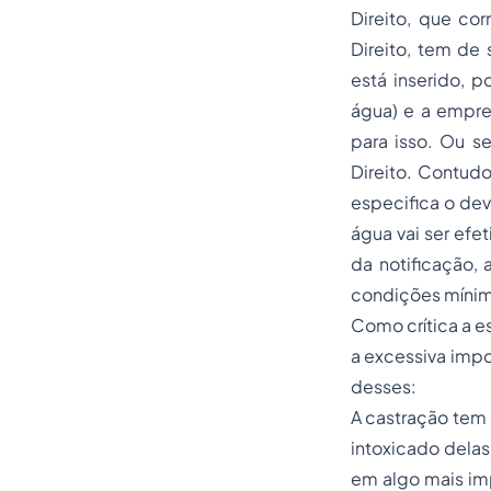
Direito, que cor
Direito, tem de
está inserido, 
água) e a empre
para isso. Ou se
Direito. Contudo
especifica o dev
água vai ser efe
da notificação,
condições mínima
Como crítica a es
a excessiva impo
desses:
A castração tem 
intoxicado delas
em algo mais imp