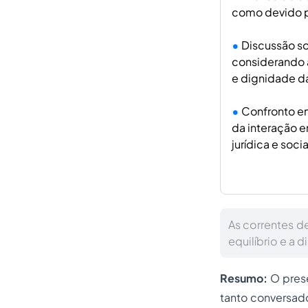
como devido pr
Discussão so
considerando a
e dignidade d
Confronto en
da interação e
jurídica e socia
As correntes de
equilíbrio e a 
Resumo:
O prese
tanto conversado