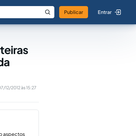
Publicar
Entrar
 IA
Buscar no Jus
teiras
da
7/12/2012 às 15:27
do aspectos