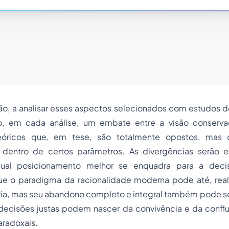
o, a analisar esses aspectos selecionados com estudos de
do, em cada análise, um embate entre a visão conservad
eóricos que, em tese, são totalmente opostos, mas
 dentro de certos parâmetros. As divergências serão e
qual posicionamento melhor se enquadra para a dec
e o paradigma da racionalidade moderna pode até, rea
ária, mas seu abandono completo e integral também pode se
, decisões justas podem nascer da convivência e da confl
aradoxais.