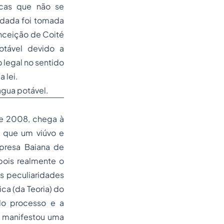
icas que não se
udada foi tomada
nceição de Coité
tável devido a
o
legal no sentido
 lei.
 água potável.
de 2008, chega à
 que um viúvo e
presa Baiana de
pois realmente o
s peculiaridades
ca (da Teoria) do
 do processo e a
, manifestou uma