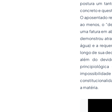
postura um tanto
concreto e quest
O aposentado rec
ao menos, o “de
uma fatura em ab
demonstrou atra
água) e a requer
longo de sua dec
além do devido
principiológic
impossibilida
constitucionalida
a matéria.