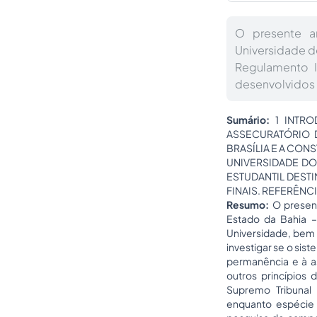
O presente a
Universidade d
Regulamento I
desenvolvidos 
Sumário:
1 INTR
ASSECURATÓRIO D
BRASÍLIA E A CON
UNIVERSIDADE DO 
ESTUDANTIL DESTI
FINAIS. REFERÊNC
Resumo:
O present
Estado da Bahia –
Universidade, bem 
investigar se o sis
permanência e à as
outros princípios
Supremo Tribunal 
enquanto espécie 