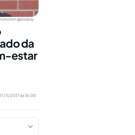
nicholson @pixabay
o
tado da
em-estar
17/11/2017 às 16:00