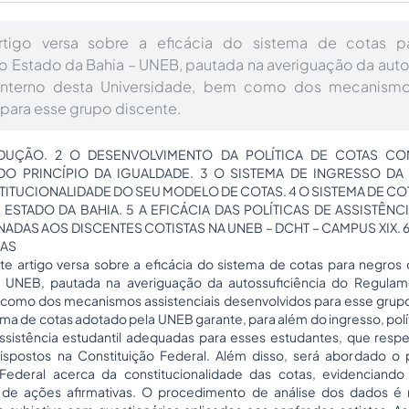
rtigo versa sobre a eficácia do sistema de cotas p
o Estado da Bahia – UNEB, pautada na averiguação da auto
nterno desta Universidade, bem como dos mecanismos
para esse grupo discente.
ODUÇÃO. 2 O DESENVOLVIMENTO DA POLÍTICA DE COTAS C
O PRINCÍPIO DA IGUALDADE. 3 O SISTEMA DE INGRESSO DA
STITUCIONALIDADE DO SEU MODELO DE COTAS. 4 O SISTEMA DE C
ESTADO DA BAHIA. 5 A EFICÁCIA DAS POLÍTICAS DE ASSISTÊNC
NADAS AOS DISCENTES COTISTAS NA UNEB – DCHT – CAMPUS XIX
IAS
e artigo versa sobre a eficácia do sistema de cotas para negros
 UNEB, pautada na averiguação da autossuficiência do Regulam
como dos mecanismos assistenciais desenvolvidos para esse grupo
tema de cotas adotado pela UNEB garante, para além do ingresso, polí
sistência estudantil adequadas para esses estudantes, que respe
 dispostos na Constituição Federal. Além disso, será abordado o
Federal acerca da constitucionalidade das cotas, evidenciando
de ações afirmativas. O procedimento de análise dos dados é 