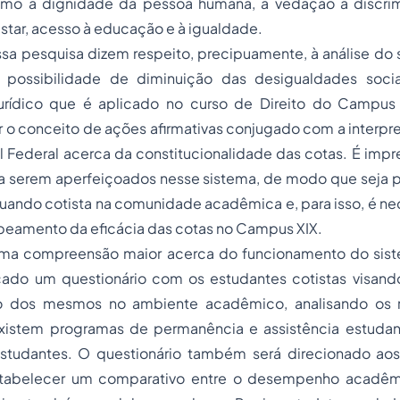
omo a dignidade da pessoa humana, a vedação à discrim
star, acesso à educação e à igualdade.
sa pesquisa dizem respeito, precipuamente, à análise do 
ossibilidade de diminuição das desigualdades soci
rídico que é aplicado no curso de Direito do Campus 
 o conceito de ações afirmativas conjugado com a interpr
 Federal acerca da constitucionalidade das cotas. É impre
a serem aperfeiçoados nesse sistema, de modo que seja po
uando cotista na comunidade acadêmica e, para isso, é ne
peamento da eficácia das cotas no Campus XIX.
uma compreensão maior acerca do funcionamento do sis
cado um questionário com os estudantes cotistas visando
ão dos mesmos no ambiente acadêmico, analisando os 
 existem programas de permanência e assistência estudant
studantes. O questionário também será direcionado ao
estabelecer um comparativo entre o desempenho acadêm