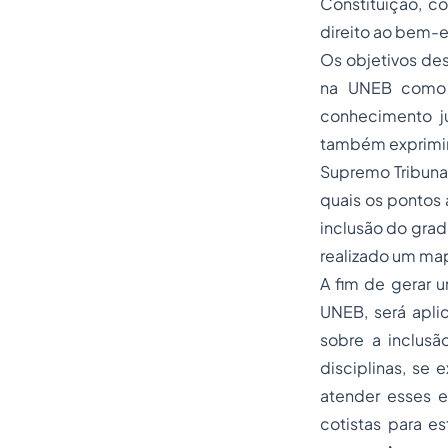
Constituição, c
direito ao bem-e
Os objetivos des
na UNEB como p
conhecimento ju
também exprimir
Supremo Tribunal
quais os pontos 
inclusão do grad
realizado um ma
A fim de gerar 
UNEB, será apli
sobre a inclus
disciplinas, se
atender esses e
cotistas para 