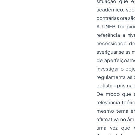
situação que é
acadêmico, sob
contrárias ora sã
A UNEB foi pio
referência a nív
necessidade de
averiguar se as
de aperfeiçoamen
investigar o obj
regulamenta as c
cotista – prisma
De modo que a 
relevância teóri
mesmo tema em 
afirmativa no âm
uma vez que el