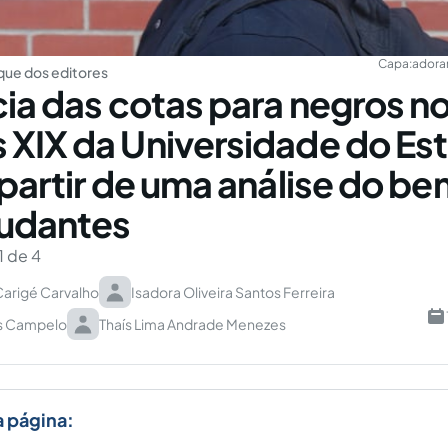
Capa:
adora
ue dos editores
cia das cotas para negros n
XIX da Universidade do Es
 partir de uma análise do b
tudantes
1 de 4
 Carigé Carvalho
Isadora Oliveira Santos Ferreira
s Campelo
Thaís Lima Andrade Menezes
a página: