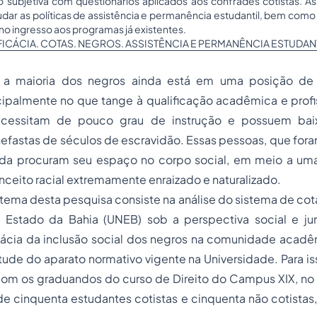
subjetiva com questionários aplicados aos confrades cotistas. Ass
udar as políticas de assistência e permanência estudantil, bem com
no ingresso aos programas já existentes.
FICÁCIA. COTAS. NEGROS. ASSISTÊNCIA E PERMANÊNCIA ESTUDANT
 a maioria dos negros ainda está em uma posição de i
cipalmente no que tange à qualificação acadêmica e prof
cessitam de pouco grau de instrução e possuem bai
fastas de séculos de escravidão. Essas pessoas, que fora
ainda procuram seu espaço no corpo social, em meio a u
ceito racial extremamente enraizado e naturalizado.
 tema desta pesquisa consiste na análise do sistema de cot
 Estado da Bahia (UNEB) sob a perspectiva social e jurí
icácia da inclusão social dos negros na comunidade aca
tude do aparato normativo vigente na Universidade. Para iss
com os graduandos do curso de Direito do Campus XIX, no
 cinquenta estudantes cotistas e cinquenta não cotistas,