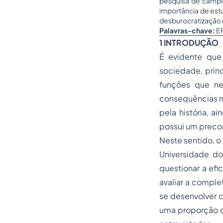
pesquisa de campo 
importância de est
desburocratização 
Palavras-chave:
E
1 INTRODUÇÃO
É evidente que
sociedade, prin
funções que ne
consequências ne
pela história, 
possui um precon
Neste sentido, o
Universidade do
questionar a ef
avaliar a comple
se desenvolver 
uma proporção de