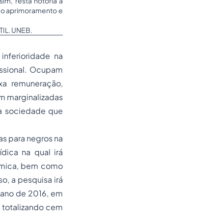
im, resta notória a
o o aprimoramento e
IL. UNEB.
nferioridade na
issional. Ocupam
xa remuneração,
m marginalizadas
ma sociedade que
as para negros na
dica na qual irá
dêmica, bem como
o, a pesquisa irá
 ano de 2016, em
 totalizando cem