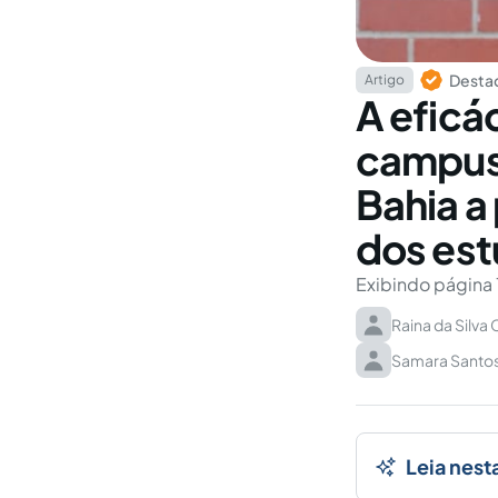
Destaq
Artigo
A eficá
campus 
Bahia a
dos es
Exibindo página 
Raina da Silva
Samara Santo
Leia nest