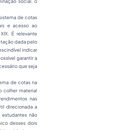
inação social, o
sistema de cotas
ais e acesso ao
XIX. É relevante
etação dada pelo
scindível indicar
ssível garantir a
cessário que seja
tema de cotas na
 colher material
rendimentos nas
il direcionada a
s estudantes não
ico desses dois