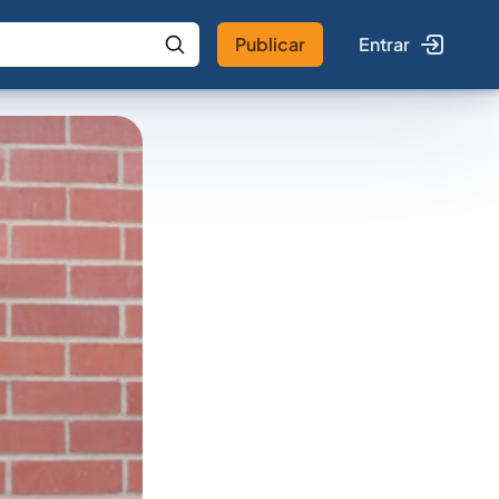
Publicar
Entrar
 IA
Buscar no Jus