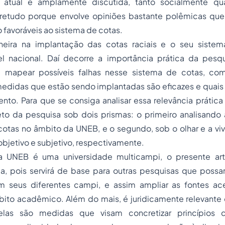
 atual e amplamente discutida, tanto socialmente q
retudo porque envolve opiniões bastante polêmicas que
o favoráveis ao sistema de cotas.
neira na implantação das cotas raciais e o seu sistem
el nacional. Daí decorre a importância prática da pesqui
 mapear possíveis falhas nesse sistema de cotas, co
 medidas que estão sendo implantadas são eficazes e quai
to. Para que se consiga analisar essa relevância prática
eto da pesquisa sob dois prismas: o primeiro analisando 
otas no âmbito da UNEB, e o segundo, sob o olhar e a viv
 objetivo e subjetivo, respectivamente.
UNEB é uma universidade multicampi, o presente ar
ca, pois servirá de base para outras pesquisas que possa
seus diferentes campi, e assim ampliar as fontes ac
bito acadêmico. Além do mais, é juridicamente relevante d
as são medidas que visam concretizar princípios d