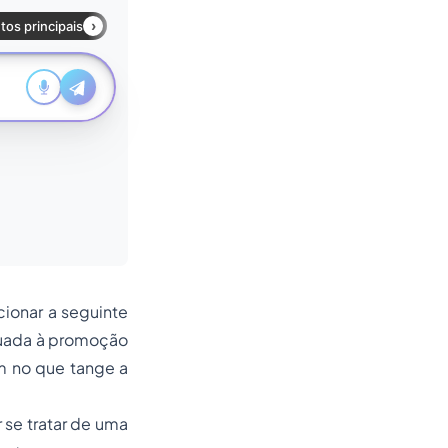
ionar a seguinte
quada à promoção
m no que tange a
 se tratar de uma