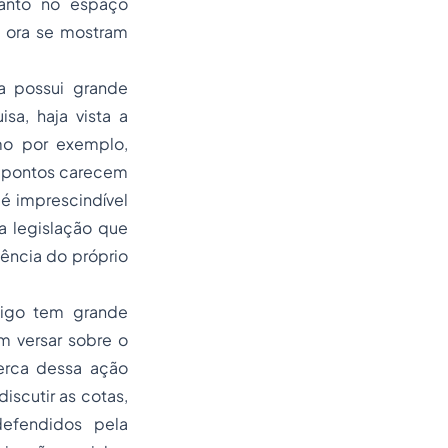
uanto no espaço
 ora se mostram
a possui grande
sa, haja vista a
mo por exemplo,
s pontos carecem
 é imprescindível
a legislação que
ência do próprio
tigo tem grande
m versar sobre o
erca dessa ação
iscutir as cotas,
efendidos pela