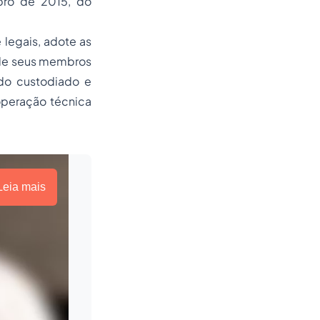
bro de 2015, do
 legais, adote as
o de seus membros
 do custodiado e
operação técnica
Leia mais