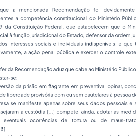
 que a mencionada Recomendação foi devidamente
tinentes a competência constitucional do Ministério Públi
29 da Constituição Federal, que estabelecem que o Mini
ncial à função jurisdicional do Estado, defensor da ordem ju
os interesses sociais e individuais indisponíveis; e que
ivamente, a ação penal pública e exercer o controle exte
ferida Recomendação aduz que cabe ao Ministério Público,
star-se:
nversão da prisão em flagrante em preventiva, opinar, co
e liberdade provisória com ou sem cautelares à pessoa de
esa se manifeste apenas sobre seus dados pessoais e a
sejaram a custódia [...] compete, ainda, adotar as medid
 eventuais ocorrências de tortura ou de maus-trato
[3]