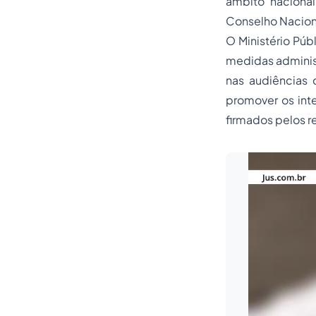
âmbito naciona
Conselho Naciona
O Ministério Púb
medidas administ
nas audiências d
promover os int
firmados pelos r