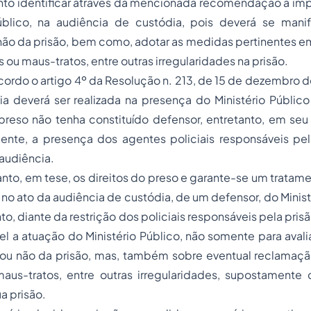
anto identificar através da mencionada recomendação a im
úblico, na audiência de custódia, pois deverá se mani
ão da prisão, bem como, adotar as medidas pertinentes e
s ou maus-tratos, entre outras irregularidades na prisão.
ordo o artigo 4º da Resolução n. 213, de 15 de dezembro d
ia deverá ser realizada na presença do Ministério Públic
preso não tenha constituído defensor, entretanto, em seu
nte, a presença dos agentes policiais responsáveis pel
 audiência.
nto, em tese, os direitos do preso e garante-se um tratame
no ato da audiência de custódia, de um defensor, do Minist
to, diante da restrição dos policiais responsáveis pela prisã
el a atuação do Ministério Público, não somente para aval
u não da prisão, mas, também sobre eventual reclamaç
maus-tratos, entre outras irregularidades, supostamente
a prisão.