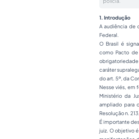
polícia.
1. Introdução
A audiência de 
Federal.
O Brasil é sig
como Pacto de S
obrigatoriedade
caráter supraleg
do art. 5º, da Co
Nesse viés, em f
Ministério da J
ampliado para 
Resolução n. 213
É importante des
juiz. O objetivo