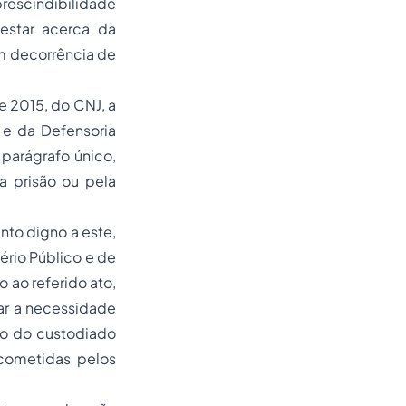
prescindibilidade
festar acerca da
m decorrência de
e 2015, do CNJ, a
o e da Defensoria
 parágrafo único,
a prisão ou pela
nto digno a este,
ério Público e de
o ao referido ato,
iar a necessidade
ão do custodiado
 cometidas pelos