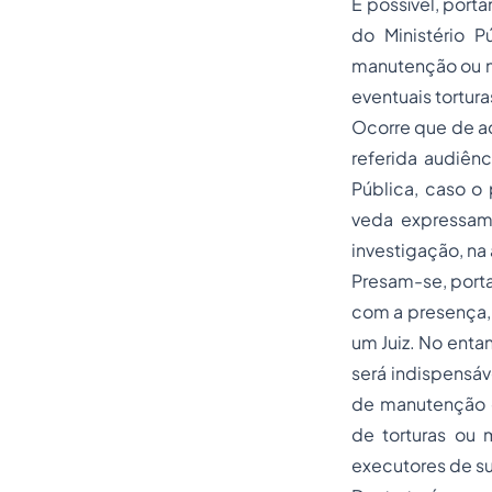
É possível, port
do Ministério P
manutenção ou n
eventuais tortura
Ocorre que de ac
referida audiênc
Pública, caso o 
veda expressame
investigação, na
Presam-se, porta
com a presença, 
um Juiz. No entan
será indispensáv
de manutenção o
de torturas ou 
executores de su