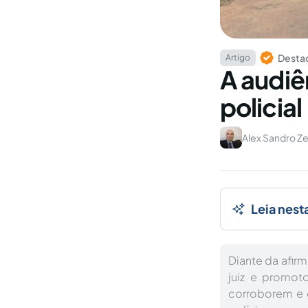
Destaq
Artigo
A audiê
policial
Alex Sandro Ze
Leia nest
Diante da afirm
juiz e promot
corroborem e e