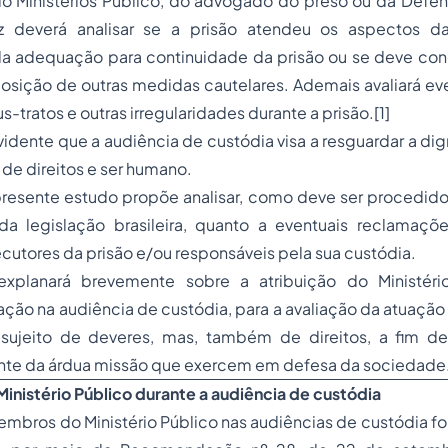
o Ministérios Público, do advogado do preso ou da Defens
iz deverá analisar se a prisão atendeu os aspectos d
a adequação para continuidade da prisão ou se deve con
sição de outras medidas cautelares. Ademais avaliará eve
s-tratos e outras irregularidades durante a prisão.
[1]
dente que a audiência de custódia visa a resguardar a di
 de direitos e ser humano.
presente estudo propõe analisar, como deve ser procedido
 da legislação brasileira, quanto a eventuais reclamaç
cutores da prisão e/ou responsáveis pela sua custódia.
 explanará brevemente sobre a atribuição do Ministéri
ção na audiência de custódia, para a avaliação da atuação 
ujeito de deveres, mas, também de direitos, a fim de
nte da árdua missão que exercem em defesa da sociedade
Ministério Público durante a audiência de custódia
mbros do Ministério Público nas audiências de custódia fo