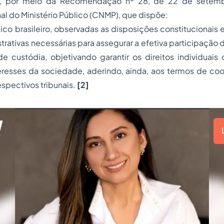
l, por meio da Recomendação nº 28, de 22 de setem
l do Ministério Público (CNMP), que dispõe:
lico brasileiro, observadas as disposições constitucionais e
rativas necessárias para assegurar a efetiva participaçã
e custódia, objetivando garantir os direitos individuais
eresses da sociedade, aderindo, ainda, aos termos de co
espectivos tribunais.
[2]