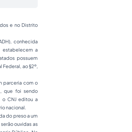
os e no Distrito
ADH), conhecida
ue estabelecem a
tratados possuem
 Federal, ao §2º,
em parceria com o
a, que foi sendo
 o CNJ editou a
io nacional.
ida do preso a um
 serão ouvidas as