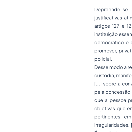
Depreende-se
justificativas a
artigos 127 e 1
instituição esse
democrático e d
promover, privat
policial.
Desse modo a re
custódia, manife
[...] sobre a co
pela concessão d
que a pessoa pr
objetivas que en
pertinentes em
irregularidades.