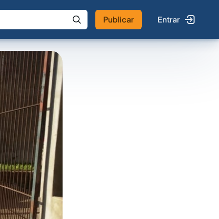
Publicar
Entrar
 IA
Buscar no Jus