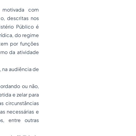
 motivada com
co, descritas nos
stério Público é
rídica, do regime
 tem por funções
rno da atividade
 na audiência de
ncordando ou não,
tida e zelar para
s circunstâncias
as necessárias e
s, entre outras