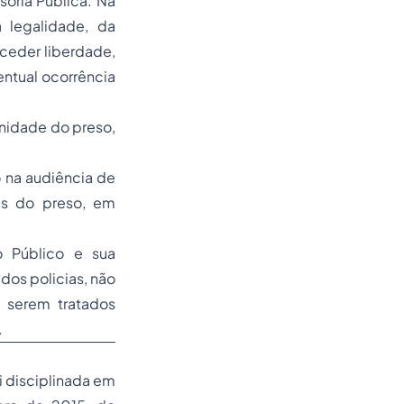
oria Pública. Na
a legalidade, da
ceder liberdade,
ntual ocorrência
gnidade do preso,
 na audiência de
ões do preso, em
o Público e sua
dos policias, não
 serem tratados
.
i disciplinada em