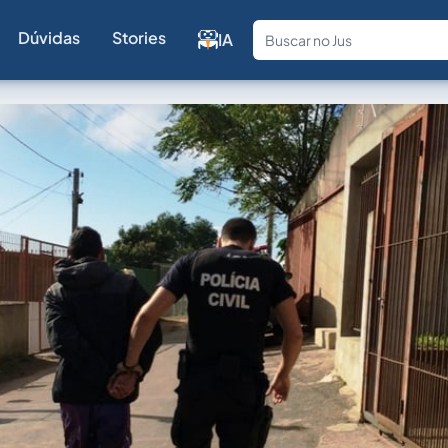
Dúvidas
Stories
IA
Fale com a