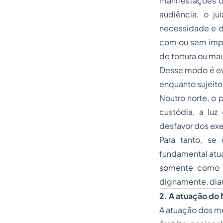
manifestações d
audiência, o ju
necessidade e d
com ou sem impo
de tortura ou mau
Desse modo é evi
enquanto sujeito
Noutro norte, o 
custódia, a luz
desfavor dos exe
Para tanto, se
fundamental atua
somente como s
dignamente, dia
2. A atuação do 
A atuação dos me