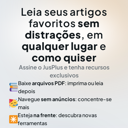
Leia seus artigos
favoritos
sem
distrações
, em
qualquer lugar
e
como quiser
Assine o JusPlus e tenha recursos
exclusivos
Baixe
arquivos PDF
: imprima ou leia
depois
Navegue
sem anúncios
: concentre-se
mais
Esteja
na frente
: descubra novas
ferramentas