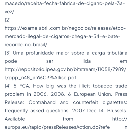
macedo/receita-fecha-fabrica-de-cigarro-pela-3a-
vez/
[2]
https://exame.abril.com.br/negocios/releases/etco-
mercado-ilegal-de-cigarros-chega-a-54-e-bate-
recorde-no-brasil/
[3] Uma profunidade maior sobre a carga tributária
pode ser lida em
http://repositorio.ipea.gov.br/bitstream/11058/7989/
1/ppp_n48_an%C3%A1lise.pdf
[4] 5 FCA, How big was the illicit tobacco trade
problem in 2006. 2008. 6 European Union. Press
Release: Contraband and counterfeit cigarettes:
frequently asked questions. 2007 Dec 14. Brussels.
Available from: http://
europa.eu/rapid/pressReleasesAction.do?refe in