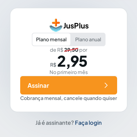
JusPlus
Plano mensal
Plano anual
de R$
29,50
por
2,95
R$
No primeiro mês
Assinar
Cobrança mensal, cancele quando quiser
Já é assinante?
Faça login