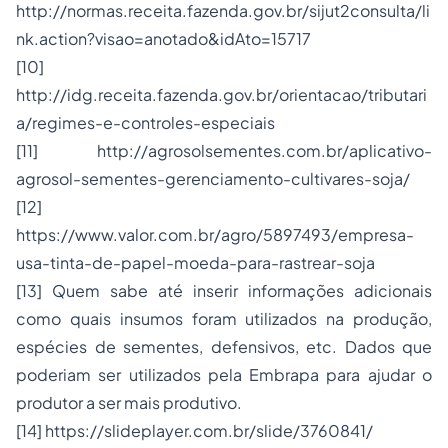
http://normas.receita.fazenda.gov.br/sijut2consulta/li
nk.action?visao=anotado&idAto=15717
[10]
http://idg.receita.fazenda.gov.br/orientacao/tributari
a/regimes-e-controles-especiais
[11] http://agrosolsementes.com.br/aplicativo-
agrosol-sementes-gerenciamento-cultivares-soja/
[12]
https://www.valor.com.br/agro/5897493/empresa-
usa-tinta-de-papel-moeda-para-rastrear-soja
[13] Quem sabe até inserir informações adicionais
como quais insumos foram utilizados na produção,
espécies de sementes, defensivos, etc. Dados que
poderiam ser utilizados pela Embrapa para ajudar o
produtor a ser mais produtivo.
[14] https://slideplayer.com.br/slide/3760841/