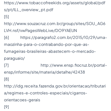
https://www.tobaccofreekids.org/assets/global/pdf
s/pt/ILL_overview_pt.pdf
[5]
http://www.souzacruz.com.br/group/sites/SOU_AG6
LVH.nsf/vwPagesWebLive/DO9YAEUN
[6] https://paragrafo2.com.br/2015/10/29/uma-
maozinha-para-o-contrabando-por-que-as-
fumageiras-brasileiras-abastecem-o-mercado-
paraguaio/
[7] http://www.ensp.fiocruz.br/portal-
ensp/informe/site/materia/detalhe/42438
[8]
http://idg.receita.fazenda.gov.br/orientacao/tributari
a/regimes-e-controles-especiais/cigarros-
orientacoes-gerais
[9]