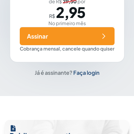
de R$
29,50
por
2,95
R$
No primeiro mês
Assinar
Cobrança mensal, cancele quando quiser
Já é assinante?
Faça login