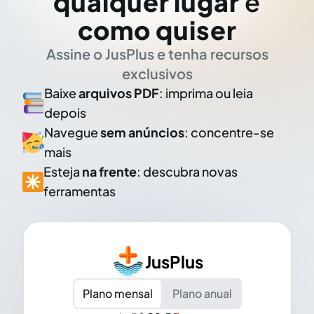
qualquer lugar
e
como quiser
Assine o JusPlus e tenha recursos
exclusivos
Baixe
arquivos PDF
: imprima ou leia
depois
Navegue
sem anúncios
: concentre-se
mais
Esteja
na frente
: descubra novas
ferramentas
JusPlus
Plano mensal
Plano anual