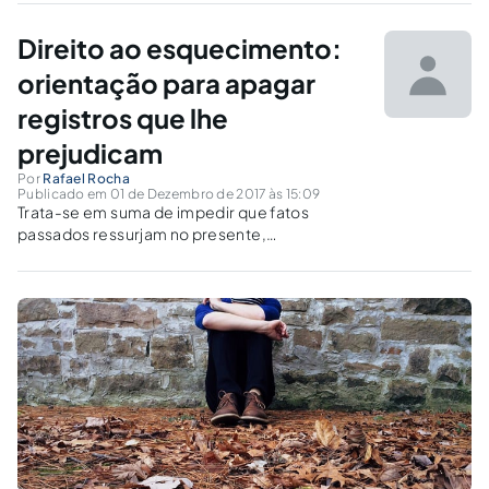
Direito ao esquecimento:
orientação para apagar
registros que lhe
prejudicam
Por
Rafael Rocha
Publicado em 01 de Dezembro de 2017 às 15:09
Trata-se em suma de impedir que fatos
passados ressurjam no presente,
atrapalhando a vida de alguém. Certo poeta
disse uma vez que o problema do passado é
que ele não passa, e que continua nos
infernizando.