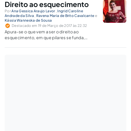
Direito ao esquecimento
Por
Ana Gessica Araujo Lavor
,
Ingrid Caroline
Andrade da Silva
,
Ravena Maria de Brito Cavalcante
e
Kássia Wanneska de Sousa
Destacado em 19 de Março de 2017 às 22:32
Apura-se o que vem a ser o direito ao
esquecimento, em que pilares se funda,
quando seria viável pleiteá-lo e quais seriam
seus limites.