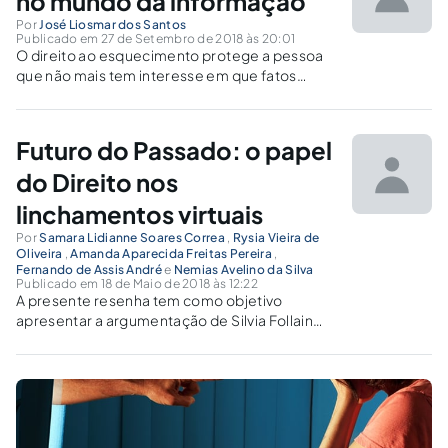
no mundo da informação
Por
José Liosmar dos Santos
Publicado em 27 de Setembro de 2018 às 20:01
O direito ao esquecimento protege a pessoa
que não mais tem interesse em que fatos
pretéritos de sua história, sejam eles verídicos
ou não, sejam expostos à sociedade.
Futuro do Passado: o papel
do Direito nos
linchamentos virtuais
Por
Samara Lidianne Soares Correa
,
Rysia Vieira de
Oliveira
,
Amanda Aparecida Freitas Pereira
,
Fernando de Assis André
e
Nemias Avelino da Silva
Publicado em 18 de Maio de 2018 às 12:22
A presente resenha tem como objetivo
apresentar a argumentação de Silvia Follain
perante o direito ao esquecimento e liberdade
de expressão.