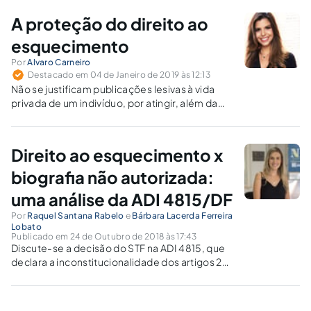
direito pode ser aplicado no cenário
A proteção do direito ao
contemporâneo, no âmbito da internet.
esquecimento
Por
Alvaro Carneiro
Destacado em 04 de Janeiro de 2019 às 12:13
Não se justificam publicações lesivas à vida
privada de um indivíduo, por atingir, além da
intimidade, a própria dignidade da pessoa.
Direito ao esquecimento x
biografia não autorizada:
uma análise da ADI 4815/DF
Por
Raquel Santana Rabelo
e
Bárbara Lacerda Ferreira
Lobato
Publicado em 24 de Outubro de 2018 às 17:43
Discute-se a decisão do STF na ADI 4815, que
declara a inconstitucionalidade dos artigos 20
e 21 do Código Civil, sem redução do texto,
dispensando a autorização para a escrita de
biografias.