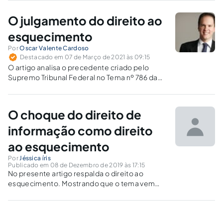
STJ.
O julgamento do direito ao
esquecimento
Por
Oscar Valente Cardoso
Destacado em 07 de Março de 2021 às 09:15
O artigo analisa o precedente criado pelo
Supremo Tribunal Federal no Tema nº 786 da
Repercussão Geral e os cuidados a ser
tomados no julgamento de casos em que se
busca o direito ao esquecimento.
O choque do direito de
informação como direito
ao esquecimento
Por
Jéssica íris
Publicado em 08 de Dezembro de 2019 às 17:15
No presente artigo respalda o direito ao
esquecimento. Mostrando que o tema vem
sendo muito debatido no pais em decorrência
do acesso a internet e com isso o acesso as
informações, havendo um conflito aparente
entre o direito de informação e da dignidade.