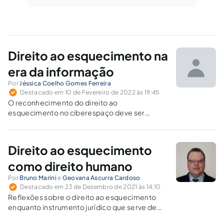
Direito ao esquecimento na
era da informação
Por
Jéssica Coelho Gomes Ferreira
Destacado em 10 de Fevereiro de 2022 às 19:45
O reconhecimento do direito ao
esquecimento no ciberespaço deve ser
analisado de acordo com o princípio da
proporcionalidade, julgando cada caso em sua
individualidade.
Direito ao esquecimento
como direito humano
Por
Bruno Marini
e
Geovana Ascurra Cardoso
Destacado em 23 de Dezembro de 2021 às 14:10
Reflexões sobre o direito ao esquecimento
enquanto instrumento jurídico que serve de
anteparo às relações sociais, à luz do STF e do