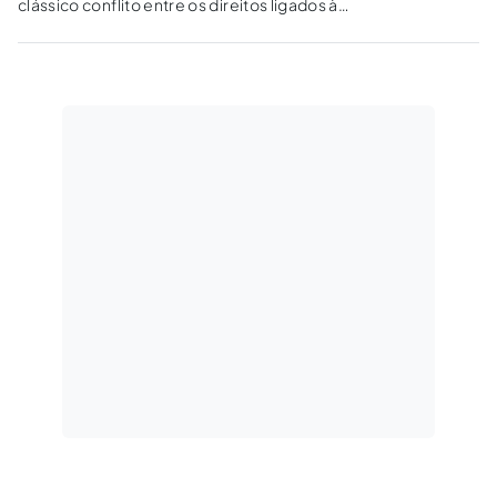
clássico conflito entre os direitos ligados à
personalidade e os ligados à liberdade de
expressão ganha nova roupagem.
Pretendemos analisar esse conflito no
presente estudo.