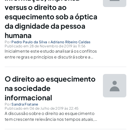
versus o direito ao
esquecimento sob a óptica
da dignidade da pessoa
humana
Por
Pedro Paulo da Silva
e
Adriano Ribeiro Caldas
Publicado em 28 de Novembro de 2019 às 11:56
Inicialmente este estudo analisará os conflitos
entre regras e princípios e discutirá sobre a
liberdade de expressão/imprensa e os
direitos da personalidade, a casuística sobre o
direito ao esquecimento, com decisões dos
O direito ao esquecimento
tribunais e casos midiáticos.
na sociedade
informacional
Por
Sandra Fratane
Publicado em 06 de Julho de 2019 às 22:45
A discussão sobre o direito ao esquecimento
tem crescente relevância nos tempos atuais,
em um contexto de Sociedade Informatizada.
Faz-se mister debater e entender como este