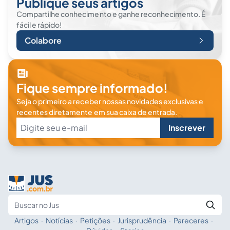
Publique seus artigos
Compartilhe conhecimento e ganhe reconhecimento. É
fácil e rápido!
Colabore
Fique sempre informado!
Seja o primeiro a receber nossas novidades exclusivas e
recentes diretamente em sua caixa de entrada.
Inscrever
Artigos
·
Notícias
·
Petições
·
Jurisprudência
·
Pareceres
·
Fale com a IA
Buscar no Jus