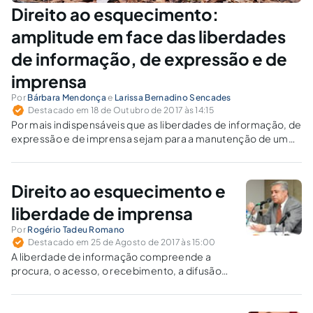
Direito ao esquecimento:
amplitude em face das liberdades
de informação, de expressão e de
imprensa
Por
Bárbara Mendonça
e
Larissa Bernadino Sencades
Destacado em 18 de Outubro de 2017 às 14:15
Por mais indispensáveis que as liberdades de informação, de
expressão e de imprensa sejam para a manutenção de um
ambiente democrático, elas não podem ser hipertrofiadas à
custa da dignidade humana e dos direitos da personalidade.
Direito ao esquecimento e
liberdade de imprensa
Por
Rogério Tadeu Romano
Destacado em 25 de Agosto de 2017 às 15:00
A liberdade de informação compreende a
procura, o acesso, o recebimento, a difusão
de informações ou ideias, por qualquer meio e
sem dependência de censura, respondendo
cada qual pelos abusos que cometer.