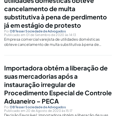
utilidades domésticas obteve
cancelamento de multa
substitutiva à pena de perdimento
já em estágio de protesto
Por
DB Tesser Sociedade de Advogados
Publicado em 01 de Setembro de 2020 às 14:13
Empresa comercial varejista de utilidades domésticas
obteve cancelamento de multa substitutiva à pena de
perdimento, já em estágio de protesto, por alegada
ocultação em operação de importação promovida por
terceiros, sem qualquer interveniência de sua par
Importadora obtém a liberação de
suas mercadorias após a
instauração irregular de
Procedimento Especial de Controle
Aduaneiro – PECA
Por
DB Tesser Sociedade de Advogados
Publicado em 20 de Agosto de 2020 às 15:17
Decisão Favorável: Importadora obtém a liberação de suas