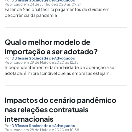
Por
DB Tesser Sociedade de Advogados
Publicado em 24 de Junho de 2020 às 09:24
Fazenda Nacional facilita pagamentos de dívidas em
decorrência da pandemia
Qual o melhor modelo de
importação a ser adotado?
Por
DB Tesser Sociedade de Advogados
Publicado em 29 de Maio de 2020 às 12:35
Independentemente da modalidade de operação a ser
adotada, é imprescindível que as empresas estejam
habilitadas no Radar e com o contrato firmado por elas
previamente vinculado ao Siscomex.
Impactos do cenário pandêmico
nas relações contratuais
internacionais
Por
DB Tesser Sociedade de Advogados
Publicado em 28 de Maio de 2020 às 10:38