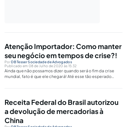
Atenção Importador: Como manter
seu negócio em tempos de crise?!
Por
DB Tesser Sociedade de Advogados
Publicado em 08 de Julho de 2020 às 15:32
Ainda que não possamos dizer quando será o fim da crise
mundial, fato é que ele chegará! Até esse tão esperado
momento, importante que sua empresa se mantenha ativa e
sadia. Para isso separamos algumas dicas!
Receita Federal do Brasil autorizou
a devolução de mercadorias à
China
Por
DB Tesser Sociedade de Advogados