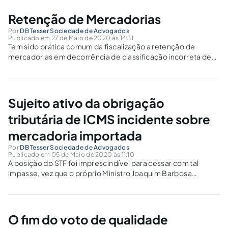
Retenção de Mercadorias
Por
DB Tesser Sociedade de Advogados
Publicado em 27 de Maio de 2020 às 14:31
Tem sido prática comum da fiscalização a retenção de
mercadorias em decorrência de classificação incorreta de
mercadorias e/ou divergência no valor declarado.
Sujeito ativo da obrigação
tributária de ICMS incidente sobre
mercadoria importada
Por
DB Tesser Sociedade de Advogados
Publicado em 05 de Maio de 2020 às 11:10
A posição do STF foi imprescindível para cessar com tal
impasse, vez que o próprio Ministro Joaquim Barbosa
afirmou que “as autoridades fiscais e os Tribunais têm
interpretado cada qual a seu modo o que significa
‘destinatário final’.
O fim do voto de qualidade