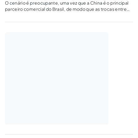
O cenário é preocupante, uma vez que a China é o principal
parceiro comercial do Brasil, de modo que as trocas entre
estes países, somente em 2018, atingiram um montante de
US$ 100 bilhões.