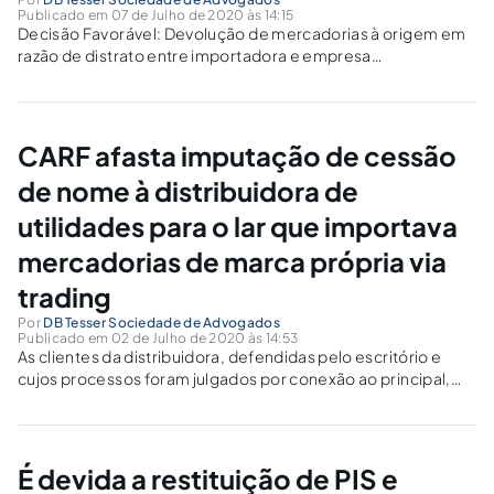
Publicado em 07 de Julho de 2020 às 14:15
Decisão Favorável: Devolução de mercadorias à origem em
razão de distrato entre importadora e empresa
encomendante (importação na modalidade encomenda)
CARF afasta imputação de cessão
de nome à distribuidora de
utilidades para o lar que importava
mercadorias de marca própria via
trading
Por
DB Tesser Sociedade de Advogados
Publicado em 02 de Julho de 2020 às 14:53
As clientes da distribuidora, defendidas pelo escritório e
cujos processos foram julgados por conexão ao principal,
tiveram seus recursos providos integralmente, cancelando-
se as exigências fiscais.
É devida a restituição de PIS e