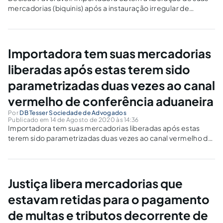
mercadorias (biquinis) após a instauração irregular de
Procedimento Especial de Controle Aduaneiro – PECA
Importadora tem suas mercadorias
liberadas após estas terem sido
parametrizadas duas vezes ao canal
vermelho de conferência aduaneira
Por
DB Tesser Sociedade de Advogados
Publicado em 14 de Agosto de 2020 às 14:36
Importadora tem suas mercadorias liberadas após estas
terem sido parametrizadas duas vezes ao canal vermelho de
conferência aduaneira
Justiça libera mercadorias que
estavam retidas para o pagamento
de multas e tributos decorrente de