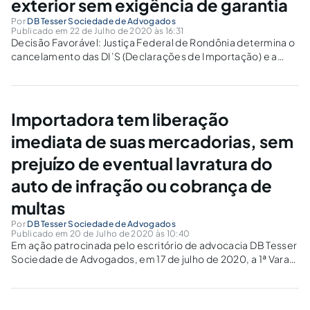
exterior sem exigência de garantia
Por
DB Tesser Sociedade de Advogados
Publicado em 22 de Julho de 2020 às 16:31
Decisão Favorável: Justiça Federal de Rondônia determina o
cancelamento das DI’S (Declarações de Importação) e a
devolução das mercadorias ao exterior sem exigência de
garantia
Importadora tem liberação
imediata de suas mercadorias, sem
prejuízo de eventual lavratura do
auto de infração ou cobrança de
multas
Por
DB Tesser Sociedade de Advogados
Publicado em 20 de Julho de 2020 às 10:40
Em ação patrocinada pelo escritório de advocacia DB Tesser
Sociedade de Advogados, em 17 de julho de 2020, a 1ª Vara
Federal de Nova Iguaçu/ RJ proferiu decisão liminar
determinando a imediata liberação de mercadorias
pertencentes à empresa do setor de di