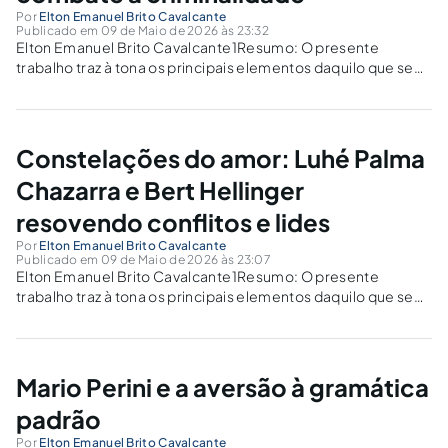
Por
Elton Emanuel Brito Cavalcante
Publicado em 09 de Maio de 2026 às 23:32
Elton Emanuel Brito Cavalcante1Resumo: O presente
trabalho traz à tona os principais elementos daquilo que se
convencionou chamar de Justiça Restaurativa, seu conceito,
sua evolução histórica, sua eficácia jurídica e suas principais
ramificações na moderna teoria criminológica, tais como
as...
Constelações do amor: Luhé Palma
Chazarra e Bert Hellinger
resovendo conflitos e lides
Por
Elton Emanuel Brito Cavalcante
Publicado em 09 de Maio de 2026 às 23:07
Elton Emanuel Brito Cavalcante1Resumo: O presente
trabalho traz à tona os principais elementos daquilo que se
convencionou chamar de “Constelações do Amor”, teoria
psicanalítica criada pelo alemão Bert Hellinger e divulgada
por uma de suas discípulas, a professora e advogada...
Mario Perini e a aversão à gramática
padrão
Por
Elton Emanuel Brito Cavalcante