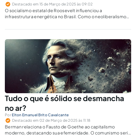
Destacado em 15 de Março de 2025 às 09:02
O socialismo estatal de Roosevelt influenciou a
infraestrutura energética no Brasil. Como o neoliberalismo
alterou esse modelo? O artigo analisa esse embate e os
impactos ambientais envolvidos.
Tudo o que é sólido se desmancha
no ar?
Por
Elton Emanuel Brito Cavalcante
Destacado em 02 de Março de 2025 às 11:18
Berman relaciona o Fausto de Goethe ao capitalismo
moderno, destacando sua efemeridade. O comunismo seria