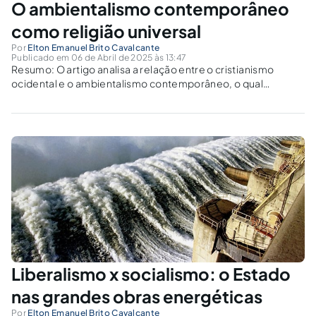
O ambientalismo contemporâneo
como religião universal
Por
Elton Emanuel Brito Cavalcante
Publicado em 06 de Abril de 2025 às 13:47
Resumo: O artigo analisa a relação entre o cristianismo
ocidental e o ambientalismo contemporâneo, o qual
começa a ter ares de religiosidade mundial. A analise
começa com um crítica ao pensamento de White (2007), o
qual põe no cristianismo e...
Liberalismo x socialismo: o Estado
nas grandes obras energéticas
Por
Elton Emanuel Brito Cavalcante