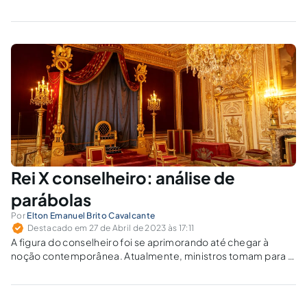
diferente ou ambos se desmancham no ar?
Rei X conselheiro: análise de
parábolas
Por
Elton Emanuel Brito Cavalcante
Destacado em 27 de Abril de 2023 às 17:11
A figura do conselheiro foi se aprimorando até chegar à
noção contemporânea. Atualmente, ministros tomam para si
o papel de auxiliar e aconselhar o chefe de Estado,
entretanto sem o ônus de arcar com todas as
responsabilidades.