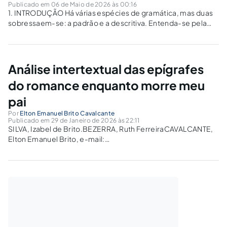
Publicado em 06 de Maio de 2026 às 00:16
1. INTRODUÇÃO Há várias espécies de gramática, mas duas
sobressaem-se: a padrão e a descritiva. Entenda-se pela
primeira aquela que tem como escopo servir de meio para
um aprimoramento lógico-linguístico na escrita e na leitura,
apresentando o que deve ser...
Análise intertextual das epígrafes
do romance enquanto morre meu
pai
Por
Elton Emanuel Brito Cavalcante
Publicado em 29 de Janeiro de 2026 às 22:11
SILVA, Izabel de Brito.BEZERRA, Ruth FerreiraCAVALCANTE,
Elton Emanuel Brito, e-mail:
elton400@hotmail.comResumo
: O objeto deste trabalho é
a relação hermenêutica entre as epígrafes contidas em cada
capítulo do livro Enquanto meu pai morre e o conteúdo
específico de tais capítulos. A...