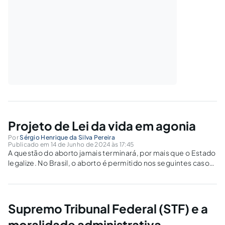
Projeto de Lei da vida em agonia
Por
Sérgio Henrique da Silva Pereira
Publicado em 14 de Junho de 2024 às 17:45
A questão do aborto jamais terminará, por mais que o Estado
legalize. No Brasil, o aborto é permitido nos seguintes casos:
estupro; feto anencéfalo; risco de vida para a gestante; nas
primeiras doze semanas.Ninguém gosta de ver uma pessoa
em...
Supremo Tribunal Federal (STF) e a
moralidade administrativa