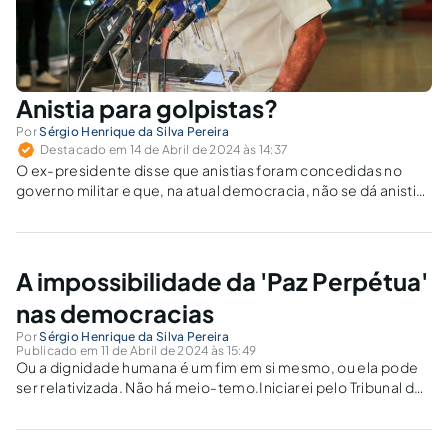
Anistia para golpistas?
Por
Sérgio Henrique da Silva Pereira
Destacado em 14 de Abril de 2024 às 14:37
O ex-presidente disse que anistias foram concedidas no
governo militar e que, na atual democracia, não se dá anistia
para os patriotas — correligionários do bolsonarismo. Ora, há
diferenças abissais entre os períodos históricos.
A impossibilidade da 'Paz Perpétua'
nas democracias
Por
Sérgio Henrique da Silva Pereira
Publicado em 11 de Abril de 2024 às 15:49
Ou a dignidade humana é um fim em si mesmo, ou ela pode
ser relativizada. Não há meio-temo.Iniciarei pelo Tribunal de
Nuremberg. Sem qualquer objeção, quanto ao surgimento
de uma nova política internacional [Direito Internacional
Público (DIP)] de proteção da...