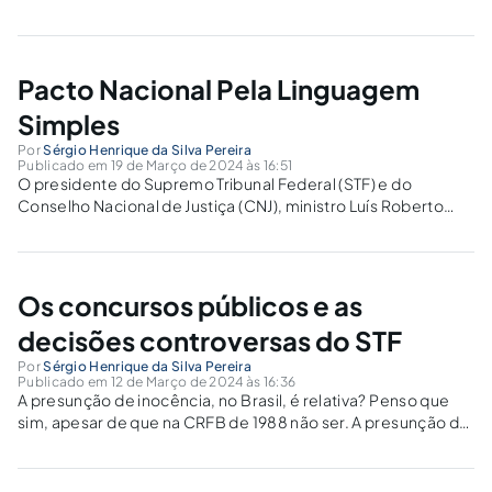
fornecedores por delivery gostam de ganhar pelo resultado
de seus esforços, contudo, negligenciam pormenores,
importantíssimos, para a relação contratual entre os
fornecedores e os consumidores.Segundo a...
Pacto Nacional Pela Linguagem
Simples
Por
Sérgio Henrique da Silva Pereira
Publicado em 19 de Março de 2024 às 16:51
O presidente do Supremo Tribunal Federal (STF) e do
Conselho Nacional de Justiça (CNJ), ministro Luís Roberto
Barroso, conclamou toda a Justiça a aderir ao Pacto Nacional
do Judiciário pela Linguagem Simples. Para ir direito ao
assunto: No aforamento, havendo...
Os concursos públicos e as
decisões controversas do STF
Por
Sérgio Henrique da Silva Pereira
Publicado em 12 de Março de 2024 às 16:36
A presunção de inocência, no Brasil, é relativa? Penso que
sim, apesar de que na CRFB de 1988 não ser. A presunção de
inocência foi um intenso debate sobre a prisão em segunda
instância.Quem responde processo criminal não é
culpado,...