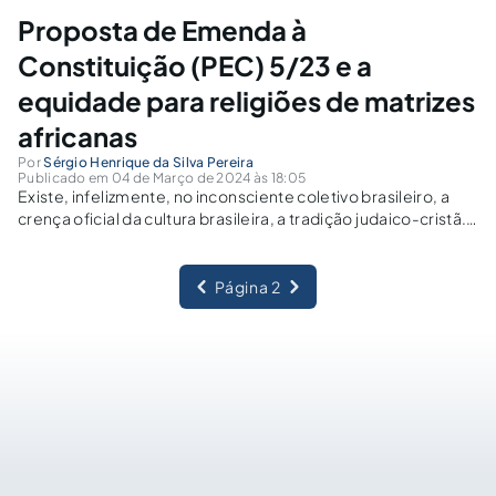
Proposta de Emenda à
Constituição (PEC) 5/23 e a
equidade para religiões de matrizes
africanas
Por
Sérgio Henrique da Silva Pereira
Publicado em 04 de Março de 2024 às 18:05
Existe, infelizmente, no inconsciente coletivo brasileiro, a
crença oficial da cultura brasileira, a tradição judaico-cristã.
Os "colonizadores brasileiros" foram os portugueses e, nada
mais "justo" que o Estado fosse confessional:Art. 5. A
Religião Católica Apostólica Romana continuará a ser a...
Página 2