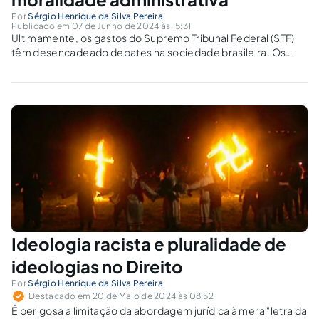
Por
Sérgio Henrique da Silva Pereira
Publicado em 07 de Junho de 2024 às 15:31
Ultimamente, os gastos do Supremo Tribunal Federal (STF)
têm desencadeado debates na sociedade brasileira. Os
gastos, por exemplo, com a segurança dos ministros e das
ministras causam perplexos aos contribuintes, já que os
gastos do Supremo Tribunal Federal (STF) derivam...
Ideologia racista e pluralidade de
ideologias no Direito
Por
Sérgio Henrique da Silva Pereira
Destacado em 20 de Maio de 2024 às 08:52
É perigosa a limitação da abordagem jurídica à mera "letra da