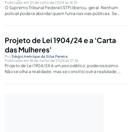
Publicado em 01 de Julho de 2024 às 16:15
O Supremo Tribunal Federal (STF) liberou, geral. Nenhum
policial poderá abordar quem fuma nas vias públicas. Se
você cidadão ou cidadã, sentir o cheiro fétido da maconha
debaixo de sua janela e querer chamar policial, nada será
feito. Terá que...
Projeto de Lei 1904/24 e a 'Carta
das Mulheres'
Por
Sérgio Henrique da Silva Pereira
Publicado em 18 de Junho de 2024 às 17:36
Projeto de Lei 1904/24 é um psicodélico, poderosíssimo.
Não se olha a realidade, mas se constrói outra realidade,
desapartada da real realidade.O Projeto de Lei 1904/24 trata
sobre abordo. A mulher que abortar será considerada
homicida. Para configurar homicídio, o...