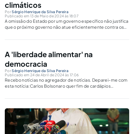
climáticos
Por
Sérgio Henrique da Silva Pereira
Publicado em 13 de Maio de 2024 às 18:07
A omissão do Estado por um governo específico não justifica
que o próximo governo não atue eficientemente contra os
efeitos climáticos.
A 'liberdade alimentar' na
democracia
Por
Sérgio Henrique da Silva Pereira
Publicado em 24 de Abril de 2024 às 17:06
Recebo notícias no agregador de notícias. Deparei-me com
esta notícia:Carlos Bolsonaro quer fim de cardápios
vegetarianos em escolas para atacar ‘militância de
esquerda’BRASÍLIA - O vereador do Rio Carlos Bolsonaro
(PL), filho “zero dois” do ex-presidente Jair Bolsonaro (PL),
apresentou...