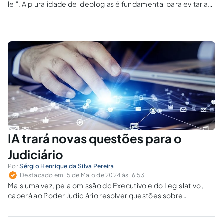
lei". A pluralidade de ideologias é fundamental para evitar a
instrumentalização de pessoas e grupos, como ocorreu
historicamente com o nazismo, a escravidão e a eugenia.
IA trará novas questões para o
Judiciário
Por
Sérgio Henrique da Silva Pereira
Destacado em 15 de Maio de 2024 às 16:53
Mais uma vez, pela omissão do Executivo e do Legislativo,
caberá ao Poder Judiciário resolver questões sobre
emprego, cartéis tecnológicos (big techs) e outras
demandas decorrentes do desenvolvimento da inteligência