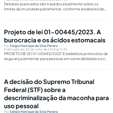
Debates acalorados são travados atualmente sobre os
limites da imunidade parlamentar, conforme estabelecido
no artigo 53 da Constituição Federal de 1988. Na Era dos
Direitos Humanos, qual deve ser o alcance da imunidade
parlamentar?Não precisamos ir muito longe, basta
considerar...
Projeto de lei 01-00445/2023. A
burocracia e os ácidos estomacais
Por
Sérgio Henrique da Silva Pereira
Publicado em 02 de Julho de 2024 às 11:25
PROJETO DE LEI 01-00445/2023“Estabelece protocolos de
segurança alimentar para pessoas em vulnerabilidade social,
no âmbito do município de São Paulo e dá outras
providências.Artigo 1º - Ficam estabelecidos protocolos de
segurança alimentar para as Organizações Não
Governamentais (ONGs), entidades assemelhadas...
A decisão do Supremo Tribunal
Federal (STF) sobre a
descriminalização da maconha para
uso pessoal
Por
Sérgio Henrique da Silva Pereira