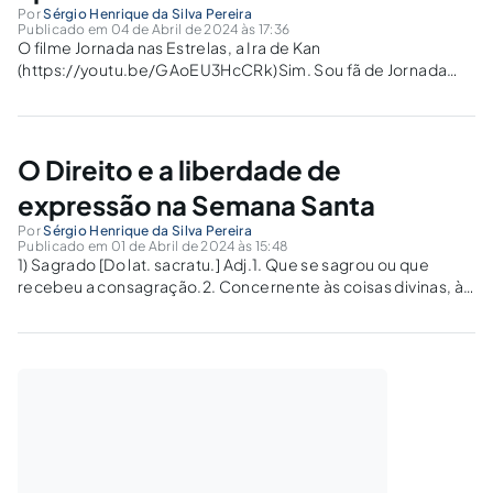
Por
Sérgio Henrique da Silva Pereira
Publicado em 04 de Abril de 2024 às 17:36
O filme Jornada nas Estrelas, a Ira de Kan
(https://youtu.be/GAoEU3HcCRk)Sim. Sou fã de Jornada
nas Estrelas. E há muitos outros fãs. Não se trata tão
somente de entretenimento. Questões filosóficas estão
presentes desde a primeira série televisiva. Em um
período...
O Direito e a liberdade de
expressão na Semana Santa
Por
Sérgio Henrique da Silva Pereira
Publicado em 01 de Abril de 2024 às 15:48
1) Sagrado [Do lat. sacratu.] Adj.1. Que se sagrou ou que
recebeu a consagração.2. Concernente às coisas divinas, à
religião, aos ritos ou ao culto; sacro, santo.3. Inviolável,
puríssimo, santo, sacrossanto:4. Profundamente
respeitável; venerável, santo.5. Que não deve ser tocado,...