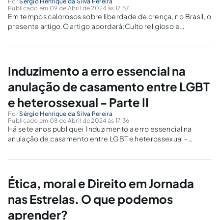
Por
Sérgio Henrique da Silva Pereira
Publicado em 09 de Abril de 2024 às 17:57
Em tempos calorosos sobre liberdade de crença, no Brasil, o
presente artigo.O artigo abordará:Culto religioso e
tranquilidade sonora;Ação policial diante de reclamação de
perturbação do sossego;Uso de logradouro público para
culto;Liberdade de crença e dignidade humana;Liberdade
de crença e imunidade...
Induzimento a erro essencial na
anulação de casamento entre LGBT
e heterossexual - Parte II
Por
Sérgio Henrique da Silva Pereira
Publicado em 08 de Abril de 2024 às 17:36
Há sete anos publiquei Induzimento a erro essencial na
anulação de casamento entre LGBT e heterossexual -
Jus.com.br | Jus NavigandiO Direito é um fenômeno cultural.
Direito, então, é uma manifestação da espécie humana. Não
é possível afirmar que Direito...
Ética, moral e Direito em Jornada
nas Estrelas. O que podemos
aprender?