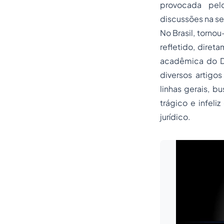
provocada pelo
discussões na sea
No Brasil, torno
refletido, diret
acadêmica do D
diversos artigos
linhas gerais, b
trágico e infeli
jurídico.