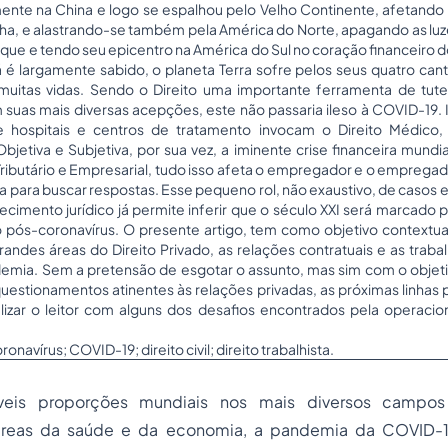
mente na China e logo se espalhou pelo Velho Continente, afetand
nha, e alastrando-se também pela América do Norte, apagando as lu
ue e tendo seu epicentro na América do Sul no coração financeiro do
 é largamente sabido, o planeta Terra sofre pelos seus quatro ca
muitas vidas. Sendo o Direito uma importante ferramenta de tute
uas mais diversas acepções, este não passaria ileso à COVID-19.
hospitais e centros de tratamento invocam o Direito Médico, o
jetiva e Subjetiva, por sua vez, a iminente crise financeira mundia
, Tributário e Empresarial, tudo isso afeta o empregador e o empre
sta para buscar respostas. Esse pequeno rol, não exaustivo, de casos 
cimento jurídico já permite inferir que o século XXI será marcado 
o pós-coronavírus. O presente artigo, tem como objetivo contextual
andes áreas do Direito Privado, as relações contratuais e as traba
emia. Sem a pretensão de esgotar o assunto, mas sim com o objetiv
 questionamentos atinentes às relações privadas, as próximas linhas
alizar o leitor com alguns dos desafios encontrados pela operacion
ronavírus; COVID-19; direito civil; direito trabalhista.
veis proporções mundiais nos mais diversos campos
áreas da saúde e da economia, a pandemia da COVID-19 