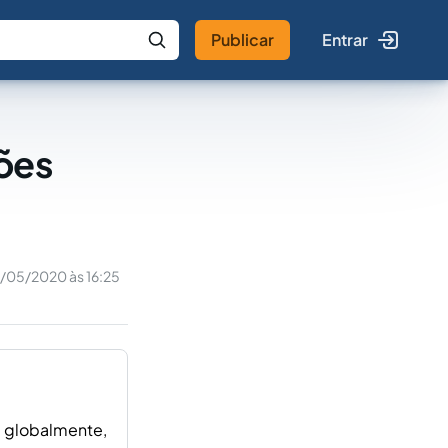
Publicar
Entrar
 IA
Buscar no Jus
ções
/05/2020 às 16:25
a globalmente,