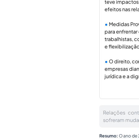
teve impactos 
efeitos nas re
Medidas Pro
para enfrentar
trabalhistas, 
e flexibilizaçã
O direito, co
empresas diant
jurídica e a d
Relações cont
sofreram muda
Resumo:
O ano de 