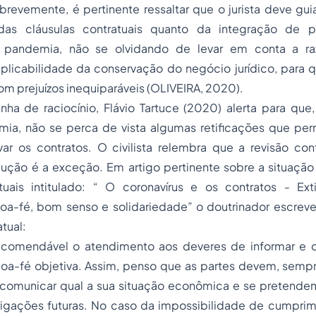
revemente, é pertinente ressaltar que o jurista deve gui
 das cláusulas contratuais quanto da integração de po
 pandemia, não se olvidando de levar em conta a ra
aplicabilidade da conservação do negócio jurídico, para
m prejuízos inequiparáveis (OLIVEIRA, 2020).
nha de raciocínio, Flávio Tartuce (2020) alerta para que
mia, não se perca de vista algumas retificações que pe
var os contratos. O civilista relembra que a revisão con
lução é a exceção. Em artigo pertinente sobre a situaçã
tuais intitulado: “ O coronavírus e os contratos - Ext
oa-fé, bom senso e solidariedade” o doutrinador escreve
tual:
recomendável o atendimento aos deveres de informar e d
boa-fé objetiva. Assim, penso que as partes devem, sempr
comunicar qual a sua situação econômica e se pretende
igações futuras. No caso da impossibilidade de cumprim