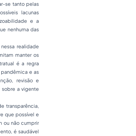
ar-se tanto pelas
ssíveis lacunas
zoabilidade e a
 que nenhuma das
, nessa realidade
rmitam manter os
tratual é a regra
o pandêmica e as
inção, revisão e
 sobre a vigente
e transparência,
e que possível e
m ou não cumprir
ento, é saudável