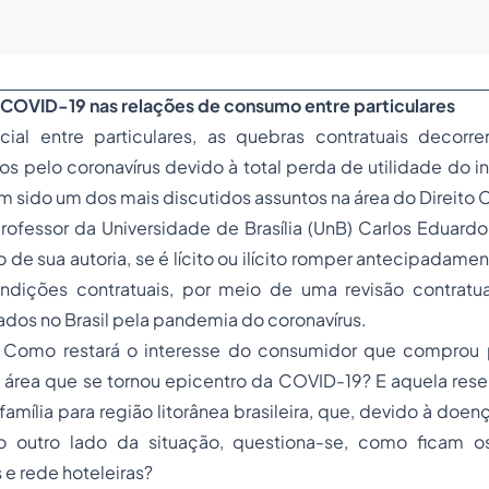
 COVID-19 nas relações de consumo entre particulares
ial entre particulares, as quebras contratuais decorr
os pelo coronavírus devido à total perda de utilidade do i
êm sido um dos mais discutidos assuntos na área do Direito Ci
fessor da Universidade de Brasília (UnB) Carlos Eduardo 
 de sua autoria, se é lícito ou ilícito romper antecipadame
ndições contratuais, por meio de uma revisão contratu
ados no Brasil pela pandemia do coronavírus.
: Como restará o interesse do consumidor que comprou
a área que se tornou epicentro da COVID-19? E aquela rese
mília para região litorânea brasileira, que, devido à doença
o outro lado da situação, questiona-se, como ficam o
e rede hoteleiras?