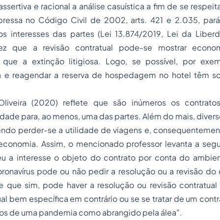
ssertiva e racional a análise casuística a fim de se respeit
pressa no Código Civil de 2002, arts. 421 e 2.035, pará
 interesses das partes (Lei 13.874/2019, Lei da Libe
ez que a revisão contratual pode-se mostrar econo
 que a extinção litigiosa. Logo, se possível, por exe
 e reagendar a reserva de hospedagem no hotel têm 
 Oliveira (2020) reflete que são inúmeros os contrat
lidade para, ao menos, uma das partes. Além do mais, diver
endo perder-se a utilidade de viagens e, consequenteme
economia. Assim, o mencionado professor levanta a segu
u a interesse o objeto do contrato por conta do ambi
onavírus pode ou não pedir a resolução ou a revisão do c
e que sim, pode haver a resolução ou revisão contratual 
ual bem específica em contrário ou se se tratar de um contr
ços de uma pandemia como abrangido pela álea”.