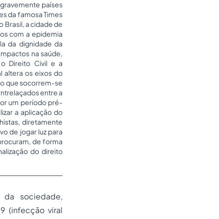
o gravemente países
zes da famosa Times
 Brasil, a cidade de
ntos com a epidemia
la da dignidade da
 Impactos na saúde,
 Direito Civil e a
l altera os eixos do
gado que socorrem-se
entrelaçados entre a
por um período pré-
izar a aplicação do
lhistas, diretamente
o de jogar luz para
 procuram, de forma
alização do direito
 da sociedade,
(infecção viral