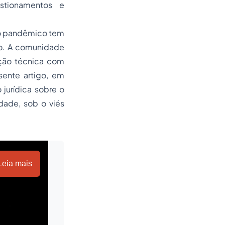
stionamentos e
ro pandêmico tem
plo. A comunidade
ção técnica com
esente artigo, em
 jurídica sobre o
dade, sob o viés
Leia mais