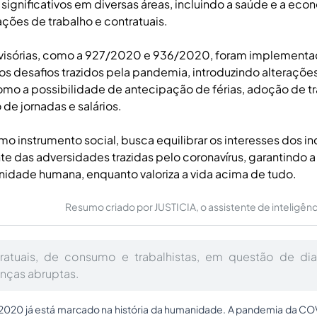
significativos em diversas áreas, incluindo a saúde e a ec
lações de trabalho e contratuais.
visórias, como a 927/2020 e 936/2020, foram implementad
 os desafios trazidos pela pandemia, introduzindo alteraçõe
como a possibilidade de antecipação de férias, adoção de 
o de jornadas e salários.
mo instrumento social, busca equilibrar os interesses dos in
e das adversidades trazidas pelo coronavírus, garantindo 
ignidade humana, enquanto valoriza a vida acima de tudo.
Resumo criado por JUSTICIA, o assistente de inteligência 
ratuais, de consumo e trabalhistas, em questão de di
nças abruptas.
2020 já está marcado na história da humanidade. A pandemia da COVI