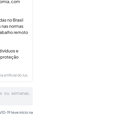
onomia, com
as no Brasil
s nas normas
trabalho remoto
divíduos e
a proteção
artificial do Jus.
as ou semanas,
D-19 teve início na