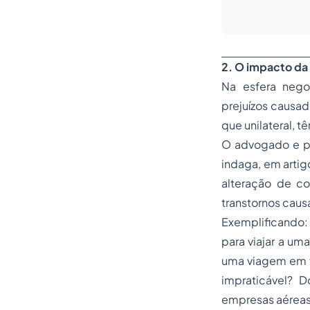
2. O impacto da
Na esfera negoc
prejuízos causad
que unilateral, t
O advogado e pro
indaga, em artigo
alteração de co
transtornos caus
Exemplificando
para viajar a um
uma viagem em fa
impraticável? D
empresas aéreas 