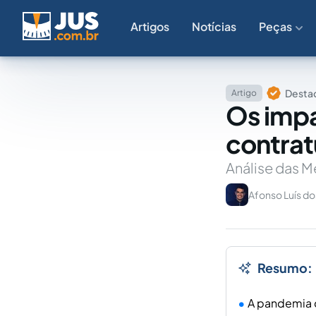
Artigos
Notícias
Peças
Destaq
Artigo
Os impa
contratu
Análise das 
Afonso Luís do
Resumo:
A pandemia 