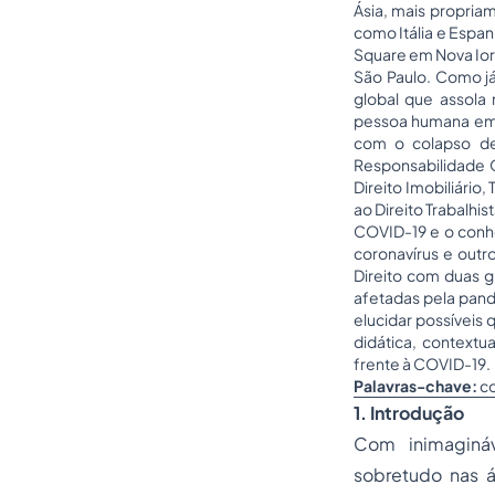
Ásia, mais propria
como Itália e Espa
Square em Nova Iorq
São Paulo. Como já
global que assola 
pessoa humana em s
com o colapso de 
Responsabilidade Ob
Direito Imobiliário
ao Direito Trabalhi
COVID-19 e o conhe
coronavírus e outr
Direito com duas gr
afetadas pela pand
elucidar possíveis
didática, contextu
frente à COVID-19.
Palavras-chave:
co
1. Introdução
Com inimaginá
sobretudo nas 