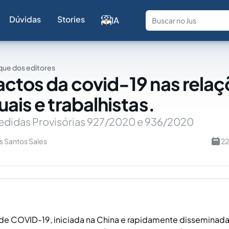
Dúvidas
Stories
IA
Fale com a
ue dos editores
ctos da covid-19 nas rela
ais e trabalhistas.
Medidas Provisórias 927/2020 e 936/2020
s Santos Sales
22
de COVID-19, iniciada na China e rapidamente disseminad