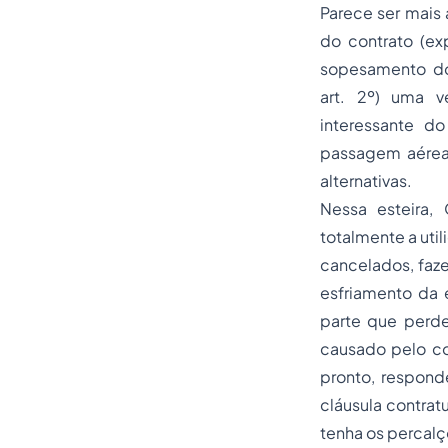
Parece ser mais a
do contrato (ex
sopesamento dos
art. 2º) uma v
interessante do
passagem aérea
alternativas.
Nessa esteira,
totalmente a uti
cancelados, faz
esfriamento da 
parte que perde
causado pelo cor
pronto, respond
cláusula contrat
tenha os percal