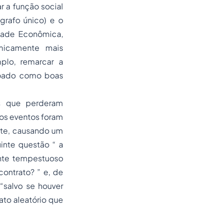
ar a função social
grafo único) e o
rdade Econômica,
micamente mais
mplo, remarcar a
soado como boas
os que perderam
sos eventos foram
nte, causando um
inte questão “ a
ente tempestuoso
ontrato? ” e, de
“salvo se houver
ato aleatório que