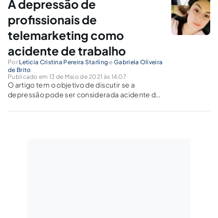
A depressão de
profissionais de
telemarketing como
acidente de trabalho
Por
Leticia Cristina Pereira Starling
e
Gabriela Oliveira
de Brito
Publicado em 13 de Maio de 2021 às 14:07
O artigo tem o objetivo de discutir se a
depressão pode ser considerada acidente de
trabalho, demonstrando o nexo causal entre a
depressão e o profissional de telemarketing, o
conceito de depressão e os direitos
trabalhistas desses profissionais.