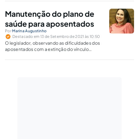
desenvolvimento.
Manutenção do plano de
saúde para aposentados
Por
Marina Augustinho
Destacado em 13 de Setembro de 2021 às 10:50
O legislador, observando as dificuldades dos
aposentados com a extinção do vínculo
empregatício, estabeleceu uma proteção
especial no que tange ao acesso à saúde
suplementar.