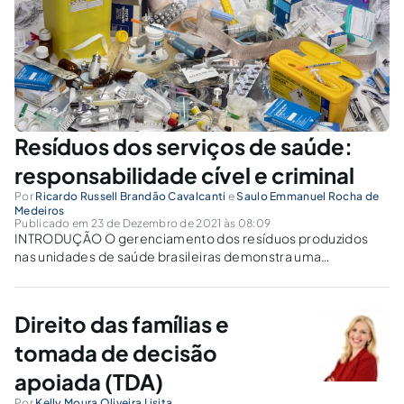
Resíduos dos serviços de saúde:
responsabilidade cível e criminal
Por
Ricardo Russell Brandão Cavalcanti
e
Saulo Emmanuel Rocha de
Medeiros
Publicado em 23 de Dezembro de 2021 às 08:09
INTRODUÇÃO O gerenciamento dos resíduos produzidos
nas unidades de saúde brasileiras demonstra uma
fragilidade quanto as ações de planejamento, tomada de
decisão, bem como do desenvolvimento de indicadores
capazes de monitorar o controle e desempenho das
Direito das famílias e
atividades. Os impactos causados...
tomada de decisão
apoiada (TDA)
Por
Kelly Moura Oliveira Lisita