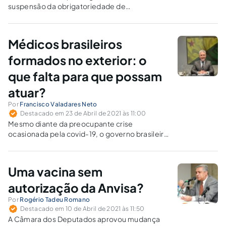
suspensão da obrigatoriedade de
manutenção das metas quantitativas e
qualitativas contratualizadas pelos
prestadores de serviços de saúde do SUS.
Médicos brasileiros
formados no exterior: o
que falta para que possam
atuar?
Por
Francisco Valadares Neto
Destacado em 23 de Abril de 2021 às 11:00
Mesmo diante da preocupante crise
ocasionada pela covid-19, o governo brasileiro
insiste em criar obstáculos na revalidação de
diplomas de brasileiros graduados em
medicina no exterior.
Uma vacina sem
autorização da Anvisa?
Por
Rogério Tadeu Romano
Destacado em 10 de Abril de 2021 às 11:50
A Câmara dos Deputados aprovou mudança