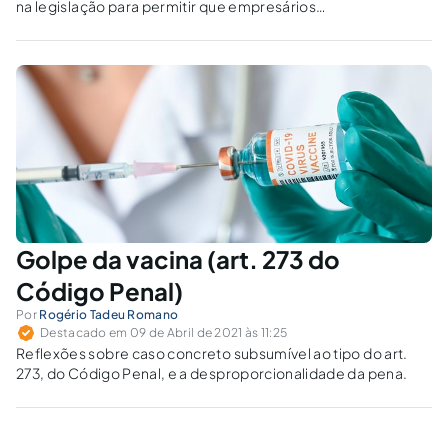
na legislação para permitir que empresários
comprem vacinas contra a covid-19, mesmo
sem o aval da Agência Nacional de Vigilância
Sanitária. Foram 317 votos a favor e 120 contra.
E agora?
Golpe da vacina (art. 273 do
Código Penal)
Por
Rogério Tadeu Romano
Destacado em 09 de Abril de 2021 às 11:25
Reflexões sobre caso concreto subsumível ao tipo do art.
273, do Código Penal, e a desproporcionalidade da pena.