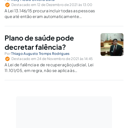
Destacado em 12 de Dezembro de 2021 às 13:00
A Lei 13.146/15 procura incluir todas as pessoas
que até então eram automaticamente
consideradas incapazes para o exercício dos
atos de sua vida civil.
Plano de saúde pode
decretar falência?
Por
Thiago Augusto Tromps Rodrigues
Destacado em 24 de Novembro de 2021 às 14:45
A Lei de falência e de recuperação judicial, Lei
11.101/05, em regra, não se aplica às
sociedades operadoras de planos de
assistência à saúde. Mas a Lei 9.656/98
estabelece ressalvas.