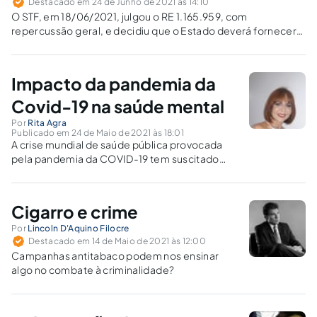
Destacado em 24 de Junho de 2021 às 14:10
O STF, em 18/06/2021, julgou o RE 1.165.959, com
repercussão geral, e decidiu que o Estado deverá fornecer
medicamento que, embora sem registro na ANVISA, tem
importação autorizada pela vigilância sanitária e é
imprescindível a tratamento médico.
Impacto da pandemia da
Covid-19 na saúde mental
Por
Rita Agra
Publicado em 24 de Maio de 2021 às 18:01
A crise mundial de saúde pública provocada
pela pandemia da COVID-19 tem suscitado
impactos na saúde mental da população.
Cigarro e crime
Por
Lincoln D'Aquino Filocre
Destacado em 14 de Maio de 2021 às 12:00
Campanhas antitabaco podem nos ensinar
algo no combate à criminalidade?