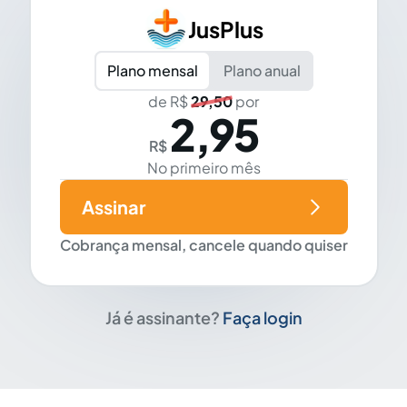
JusPlus
Plano mensal
Plano anual
de R$
29,50
por
2,95
R$
No primeiro mês
Assinar
Cobrança mensal, cancele quando quiser
Já é assinante?
Faça login