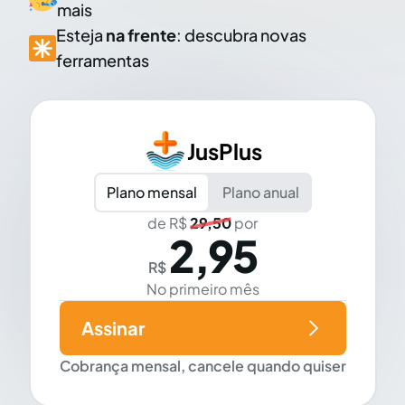
mais
Esteja
na frente
: descubra novas
ferramentas
JusPlus
Plano mensal
Plano anual
de R$
29,50
por
2,95
R$
No primeiro mês
Assinar
Cobrança mensal, cancele quando quiser