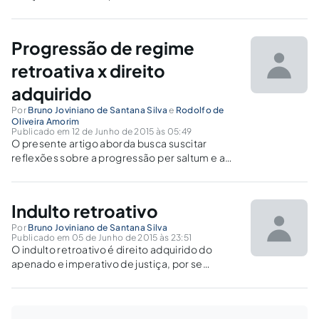
instituições religiosas, por alegação de vícios
da vontade, em especial, a coação.
Progressão de regime
retroativa x direito
adquirido
Por
Bruno Joviniano de Santana Silva
e
Rodolfo de
Oliveira Amorim
Publicado em 12 de Junho de 2015 às 05:49
O presente artigo aborda busca suscitar
reflexões sobre a progressão per saltum e a
diferença entre o instituto da progressão
retroativa.
Indulto retroativo
Por
Bruno Joviniano de Santana Silva
Publicado em 05 de Junho de 2015 às 23:51
O indulto retroativo é direito adquirido do
apenado e imperativo de justiça, por se
reconhecer que aquele que já possuía todos
os requisitos para gozar da maravilhosa
modalidade extintiva de punibilidade no