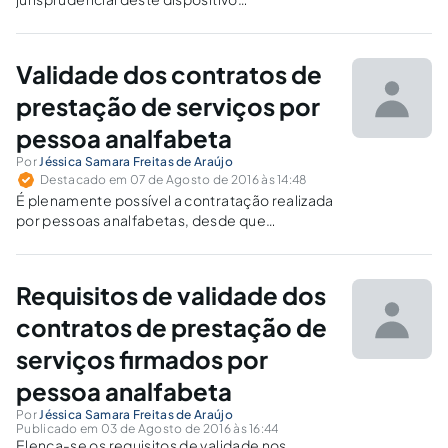
imprescindível para regular e definir os limites
do código de ética médica e do direito de livre
arbítrio do indivíduo.
Validade dos contratos de
prestação de serviços por
pessoa analfabeta
Por
Jéssica Samara Freitas de Araújo
Destacado em 07 de Agosto de 2016 às 14:48
É plenamente possível a contratação realizada
por pessoas analfabetas, desde que
preenchidos os requisitos legais para tanto.
Requisitos de validade dos
contratos de prestação de
serviços firmados por
pessoa analfabeta
Por
Jéssica Samara Freitas de Araújo
Publicado em 03 de Agosto de 2016 às 16:44
Elenca-se os requisitos de validade nos