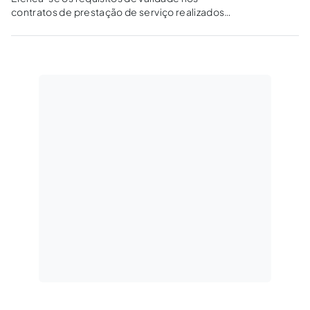
contratos de prestação de serviço realizados
por pessoa analfabeta e a repercussão jurídica
de sua não-observância.