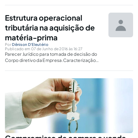
Estrutura operacional
tributária na aquisição de
matéria-prima
Por
Dênison D'Eleutério
Publicado em 07 de Junho de 2016 às 16:27
Parecer Jurídico para tomada de decisão do
Corpo diretivo da Empresa.Caracterização
real de simulação, dissimulação, fraude,
evasão, vantagem fiscal sobre a égide de
glosa ou manobras jurídicas nas operações de
compra e venda de insumos envolvendo
operações interestaduais com riscos de
glosas de créditos.