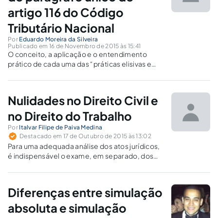
artigo 116 do Código
Tributário Nacional
Por
Eduardo Moreira da Silveira
Publicado em 16 de Novembro de 2015 às 15:41
O conceito, a aplicação e o entendimento
prático de cada uma das “práticas elisivas e
evasivas” (simulação, fraude à lei, abuso de
forma e de direito e negócio jurídico indireto)
na jurisprudência atual.
Nulidades no Direito Civil e
no Direito do Trabalho
Por
Italvar Filipe de Paiva Medina
Destacado em 17 de Outubro de 2015 às 13:02
Para uma adequada análise dos atos jurídicos,
é indispensável o exame, em separado, dos
planos da existência, validade e eficácia,
consoante já ensinava Pontes de Miranda. O
fato de um ato jurídico ser nulo de pleno de
Diferenças entre simulação
direito não significa, necessariamente, que
será ineficaz.
absoluta e simulação