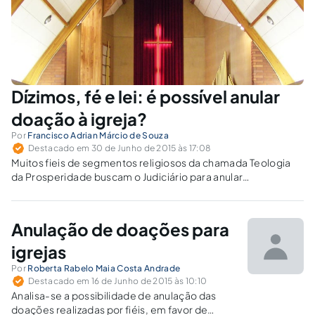
Dízimos, fé e lei: é possível anular
doação à igreja?
Por
Francisco Adrian Márcio de Souza
Destacado em 30 de Junho de 2015 às 17:08
Muitos fieis de segmentos religiosos da chamada Teologia
da Prosperidade buscam o Judiciário para anular
contribuições feitas à igreja da qual fazem parte. Quais
respostas são possíveis nesses conflitos?
Anulação de doações para
igrejas
Por
Roberta Rabelo Maia Costa Andrade
Destacado em 16 de Junho de 2015 às 10:10
Analisa-se a possibilidade de anulação das
doações realizadas por fiéis, em favor de