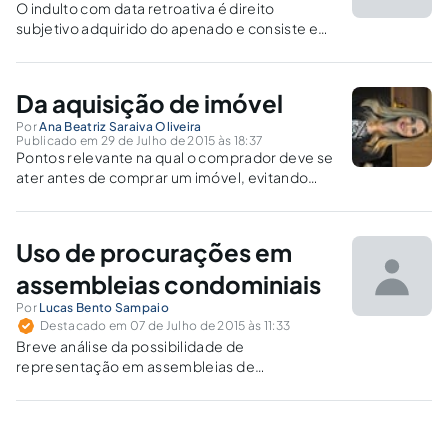
O indulto com data retroativa é direito
subjetivo adquirido do apenado e consiste em
imperativo de justiça, pois se trata de
reconhecimento extemporâneo de direito
legítimo consolidado no passado.
Da aquisição de imóvel
Por
Ana Beatriz Saraiva Oliveira
Publicado em 29 de Julho de 2015 às 18:37
Pontos relevante na qual o comprador deve se
ater antes de comprar um imóvel, evitando
prejuízos ou até mesmo a nulidade do negócio
jurídico.
Uso de procurações em
assembleias condominiais
Por
Lucas Bento Sampaio
Destacado em 07 de Julho de 2015 às 11:33
Breve análise da possibilidade de
representação em assembleias de
condomínio e suas repercussões jurídicas.