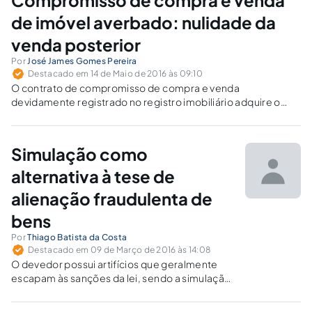
Compromisso de compra e venda
de imóvel averbado: nulidade da
venda posterior
Por
José James Gomes Pereira
Destacado em 14 de Maio de 2016 às 09:10
O contrato de compromisso de compra e venda
devidamente registrado no registro imobiliário adquire o
conteúdo de direito real, sendo nula a posterior venda do
mesmo imóvel.
Simulação como
alternativa à tese de
alienação fraudulenta de
bens
Por
Thiago Batista da Costa
Destacado em 09 de Março de 2016 às 14:08
O devedor possui artifícios que geralmente
escapam às sanções da lei, sendo a simulação
alegação eficaz para esses casos. Detalhamos
os instrumentos jurídicos mais utilizados para