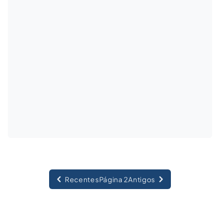
passado, não pode mais cumpri-la.
Recentes
Página 2
Antigos