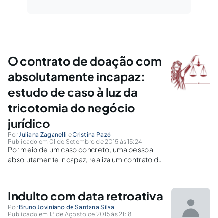
O contrato de doação com
absolutamente incapaz:
estudo de caso à luz da
tricotomia do negócio
jurídico
Por
Juliana Zaganelli
e
Cristina Pazó
Publicado em 01 de Setembro de 2015 às 15:24
Por meio de um caso concreto, uma pessoa
absolutamente incapaz, realiza um contrato de
doação. Diante disso, será pormenorizado a
invalidade e a ineficácia de um negócio
jurídico.
Indulto com data retroativa
Por
Bruno Joviniano de Santana Silva
Publicado em 13 de Agosto de 2015 às 21:18