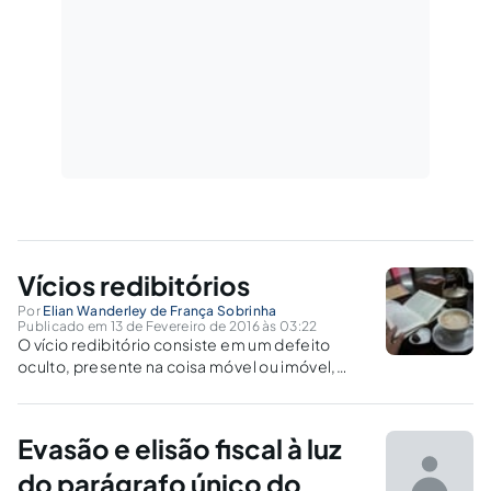
Vícios redibitórios
Por
Elian Wanderley de França Sobrinha
Publicado em 13 de Fevereiro de 2016 às 03:22
O vício redibitório consiste em um defeito
oculto, presente na coisa móvel ou imóvel,
que não seria adquirida por terceiro, ou
permanecendo com o objeto solicitaria o
abatimento no valor, caso obtivesse
Evasão e elisão fiscal à luz
conhecimento sobre o vício.
do parágrafo único do