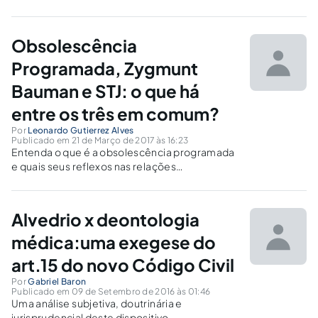
Obsolescência
Programada, Zygmunt
Bauman e STJ: o que há
entre os três em comum?
Por
Leonardo Gutierrez Alves
Publicado em 21 de Março de 2017 às 16:23
Entenda o que é a obsolescência programada
e quais seus reflexos nas relações
consumeristas dos dias de hoje, como o STJ
vem tratando o assunto e porque Zygmunt
Bauman parece ter acertado mais uma vez em
Alvedrio x deontologia
suas previsões.
médica:uma exegese do
art.15 do novo Código Civil
Por
Gabriel Baron
Publicado em 09 de Setembro de 2016 às 01:46
Uma análise subjetiva, doutrinária e
jurisprudencial deste dispositivo