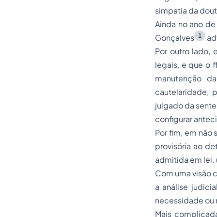
simpatia da dout
Ainda no ano de 
1
Gonçalves
adv
Por outro lado,
legais, e que o 
manutenção da 
cautelaridade, 
julgado da senten
configurar antec
Por fim, em não 
provisória ao de
admitida em lei. 
Com uma visão co
a análise judic
necessidade ou 
Mais complicada 