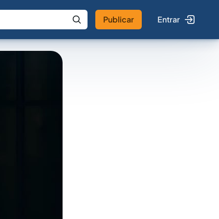
Publicar
Entrar
 IA
Buscar no Jus