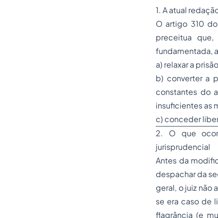
1. A atual redaç
O artigo 310 do
preceitua que,
fundamentada, ad
a) relaxar a prisão
b) converter a 
constantes do a
insuficientes as 
c) conceder libe
2. O que ocorri
jurisprudencial
Antes da modific
despachar da se
geral, o juiz nã
se era caso de l
flagrância (e m