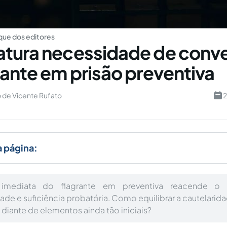
ue dos editores
tura necessidade de conv
rante em prisão preventiva
 de Vicente Rufato
2
a página:
imediata do flagrante em preventiva reacende o
de e suficiência probatória. Como equilibrar a cautelarid
1 diante de elementos ainda tão iniciais?