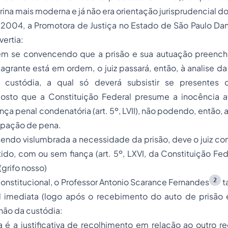
rina mais moderna e já não era orientação jurisprudencial d
2004, a Promotora de Justiça no Estado de São Paulo Dani
ertia:
 em se convencendo que a prisão e sua autuação preench
flagrante está em ordem, o juiz passará, então, à analise 
custódia, a qual só deverá subsistir se presentes o
posto que a Constituição Federal presume a inocência a
ça penal condenatória (art. 5º, LVII), não podendo, então, a
ipação de pena.
sendo vislumbrada a necessidade da prisão, deve o juiz c
tido, com ou sem fiança (art. 5º, LXVI, da Constituição Fe
(grifo nosso)
2
nstitucional, o Professor Antonio Scarance Fernandes
t
ial imediata (logo após o recebimento do auto de prisão 
não da custódia:
é a justificativa de recolhimento em relação ao outro re