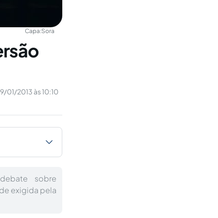
Capa:
Sora
ersão
9/01/2013 às 10:10
 debate sobre
ade exigida pela