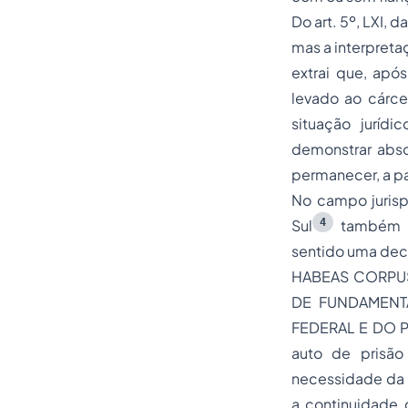
Do art. 5º, LXI,
mas a interpreta
extrai que, após
levado ao cárcer
situação jurídi
demonstrar abso
permanecer, a par
No campo jurisp
4
Sul
também co
sentido uma deci
HABEAS CORPUS
DE FUNDAMENT
FEDERAL E DO PR
auto de prisão
necessidade da m
a continuidade 