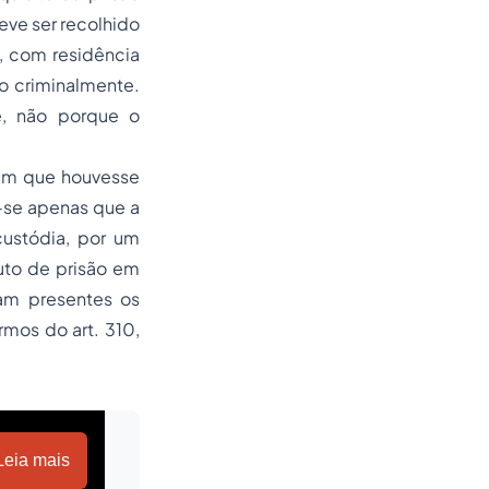
ve ser recolhido
a, com residência
do criminalmente.
e, não porque o
, em que houvesse
e-se apenas que a
custódia, por um
auto de prisão em
jam presentes os
rmos do art. 310,
Leia mais