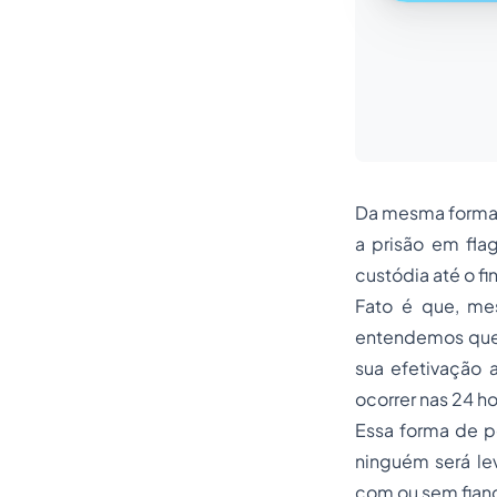
Da mesma forma,
a prisão em flag
custódia até o fi
Fato é que, me
entendemos que a
sua efetivação 
ocorrer nas 24 ho
Essa forma de p
ninguém será lev
com ou sem fian