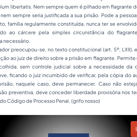
lum libertatis
. Nem sempre quem é pilhado em flagrante de
 nem sempre seria justificada a sua prisão. Pode a pesso
erto, família regularmente constituída, nunca ter se envolvi
do ao cárcere pela simples circunstância do flagrant
a necessário.
slador preocupou-se, no texto constitucional (art. 5º, LXII)
ão ao juiz de direito sobre a prisão em flagrante. Permit
colhida, sem controle judicial sobre a necessidade da 
ve, ficando o juiz incumbido de verificar, pela cópia do 
 prisão, naquele caso, deve permanecer. Caso não este
isão preventiva, deve conceder liberdade provisória nos te
 do Código de Processo Penal. (grifo nosso)