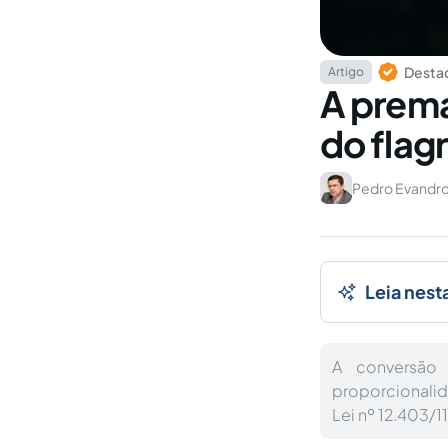
Destaq
Artigo
A prema
do flag
Pedro Evandro
Leia nest
A conversão 
proporcionalida
Lei nº 12.403/1