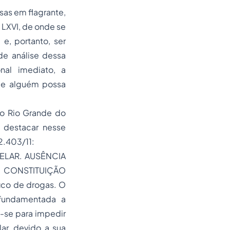
sas em flagrante,
 LXVI, de onde se
e, portanto, ser
de análise dessa
onal imediato, a
que alguém possa
do Rio Grande do
 destacar nesse
2.403/11:
ELAR. AUSÊNCIA
 CONSTITUIÇÃO
ico de drogas. O
fundamentada a
a-se para impedir
ar, devido a sua