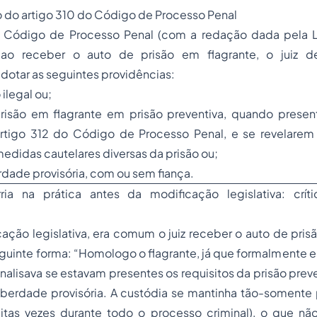
ão do artigo 310 do Código de Processo Penal
 Código de Processo Penal (com a redação dada pela Le
 ao receber o auto de prisão em flagrante, o juiz d
otar as seguintes providências:
 ilegal ou;
prisão em flagrante em prisão preventiva, quando present
rtigo 312 do Código de Processo Penal, e se revelare
medidas cautelares diversas da prisão ou;
rdade provisória, com ou sem fiança.
a na prática antes da modificação legislativa: críti
ação legislativa, era comum o juiz receber o auto de pris
guinte forma: “Homologo o flagrante, já que formalmente 
o analisava se estavam presentes os requisitos da prisão pre
iberdade provisória. A custódia se mantinha tão-somente 
uitas vezes durante todo o processo criminal), o que n