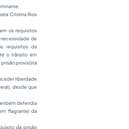
ominante.
ela Cristina Rios
em os requisitos
da necessidade de
s requisitos da
té o trânsito em
 prisão provisória
onceder liberdade
deral), desde que
ambém defendia
em flagrante) da
quisito da prisão