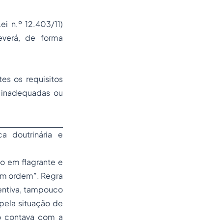
i n.º 12.403/11)
everá, de forma
es os requisitos
m inadequadas ou
ca doutrinária e
ão em flagrante e
em ordem”. Regra
ventiva, tampouco
pela situação de
ão contava com a