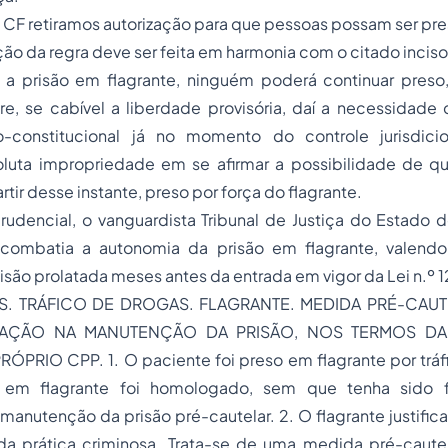
 da CF retiramos autorização para que pessoas possam ser pre
ção da regra deve ser feita em harmonia com o citado inciso
 a prisão em flagrante, ninguém poderá continuar preso, 
e, se cabível a liberdade provisória, daí a necessidade 
co-constitucional já no momento do controle jurisdici
luta impropriedade em se afirmar a possibilidade de 
tir desse instante, preso por força do flagrante.
rudencial, o vanguardista Tribunal de Justiça do Estado 
mbatia a autonomia da prisão em flagrante, valendo
são prolatada meses antes da entrada em vigor da Lei n.º 1
. TRÁFICO DE DROGAS. FLAGRANTE. MEDIDA PRÉ-CAUT
AÇÃO NA MANUTENÇÃO DA PRISÃO, NOS TERMOS DA
ÓPRIO CPP. 1. O paciente foi preso em flagrante por tráf
 em flagrante foi homologado, sem que tenha sido 
anutenção da prisão pré-cautelar. 2. O flagrante justific
da prática criminosa. Trata-se de uma medida pré-cautel