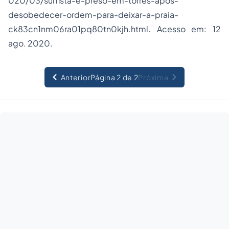
020/03/surfista-e-preso-em-torres-apos-
desobedecer-ordem-para-deixar-a-praia-
ck83cn1nm06ra01pq80tn0kjh.html. Acesso em: 12
ago. 2020.
Anterior
Página 2 de 2
Próxima