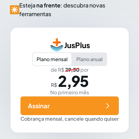
Esteja
na frente
: descubra novas
ferramentas
JusPlus
Plano mensal
Plano anual
de R$
29,50
por
2,95
R$
No primeiro mês
Assinar
Cobrança mensal, cancele quando quiser