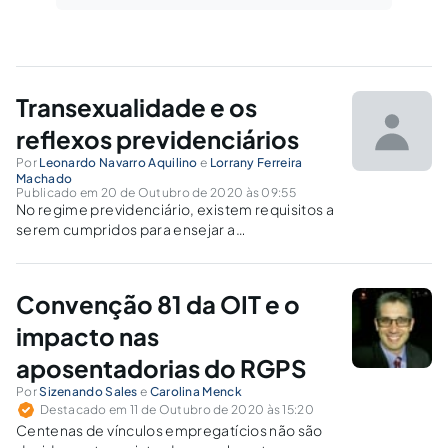
Transexualidade e os
reflexos previdenciários
Por
Leonardo Navarro Aquilino
e
Lorrany Ferreira
Machado
Publicado em 20 de Outubro de 2020 às 09:55
No regime previdenciário, existem requisitos a
serem cumpridos para ensejar a
aposentadoria. As consequências jurídicas
surgem quando há divergências de sexos,
sendo um sistema binário, vez que para o sexo
Convenção 81 da OIT e o
feminino a contribuição é inferior em
comparação.
impacto nas
aposentadorias do RGPS
Por
Sizenando Sales
e
Carolina Menck
Destacado em 11 de Outubro de 2020 às 15:20
Centenas de vínculos empregatícios não são