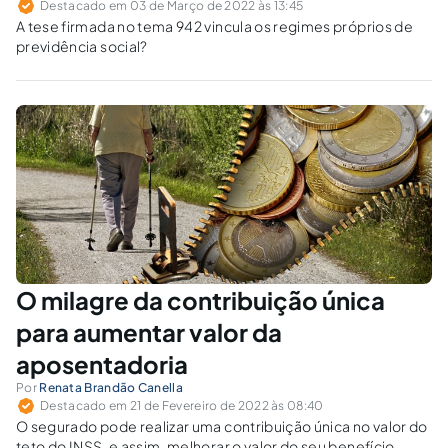
Destacado em 03 de Março de 2022 às 13:45
A tese firmada no tema 942 vincula os regimes próprios de
previdência social?
O milagre da contribuição única
para aumentar valor da
aposentadoria
Por
Renata Brandão Canella
Destacado em 21 de Fevereiro de 2022 às 08:40
O segurado pode realizar uma contribuição única no valor do
teto do INSS, e assim, melhorar o valor do seu benefício,