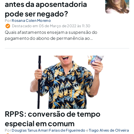
antes da aposentadoria
pode ser negado?
Por
Rosana Colen Moreno
Destacado em 05 de Março de 2022 às 11:30
Quais afastamentos ensejam a suspensão do
pagamento do abono de permanência ao
servidor público?
RPPS: conversão de tempo
especial em comum
Por
Douglas Tanus Amari Farias de Figueiredo
e
Tiago Alves de Oliveira