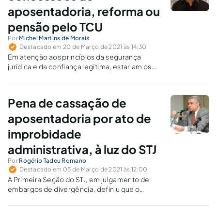
aposentadoria, reforma ou
pensão pelo TCU
Por
Michel Martins de Morais
Destacado em 20 de Março de 2021 às 14:30
Em atenção aos princípios da segurança
jurídica e da confiança legítima, estariam os
tribunais de contas sujeitos a um prazo para
apreciação da legalidade das concessões de
aposentadoria, reforma ou pensão?
Pena de cassação de
aposentadoria por ato de
improbidade
administrativa, à luz do STJ
Por
Rogério Tadeu Romano
Destacado em 05 de Março de 2021 às 12:00
A Primeira Seção do STJ, em julgamento de
embargos de divergência, definiu que o
magistrado não tem competência para aplicar
a sanção de cassação de aposentadoria a