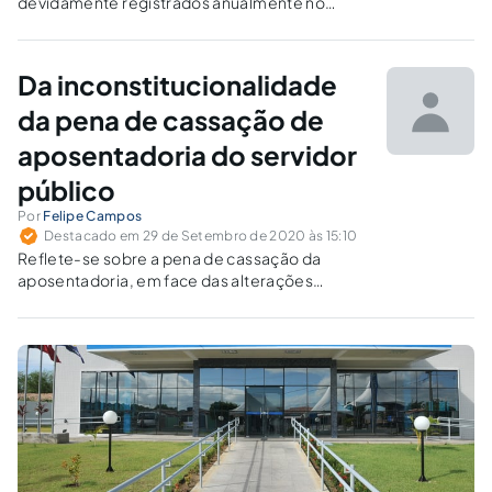
devidamente registrados anualmente no
Brasil, por omissão do Estado em sua
atividade fiscalizadora, prejudicando o direito
à aposentadoria dos brasileiros.
Da inconstitucionalidade
da pena de cassação de
aposentadoria do servidor
público
Por
Felipe Campos
Destacado em 29 de Setembro de 2020 às 15:10
Reflete-se sobre a pena de cassação da
aposentadoria, em face das alterações
constitucionais que modificaram o regime
próprio de aposentadoria, e sua suposta
inconstitucionalidade.