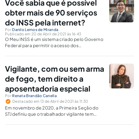
Você sabia que é possível
obter mais de 90 serviços
do INSS pela internet?
Por
Danilo Lemos de Miranda
Publicado em 20 de Abril de 2021 às 16:43
O Meu INSS é um sistema criado pelo Governo
Federal para permitir o acesso dos
trabalhadores e aposentados aos serviços do
INSS sem sair de casa.
Vigilante, com ou sem arma
de fogo, tem direito a
aposentadoria especial
Por
Renata Brandão Canella
Destacado em 13 de Abril de 2021 às 11:30
Em novembro de 2020, a Primeira Seção do
STJ definiu que o trabalhador vigilante tem
direito à aposentadoria especial, desde que
comprovada a condição de risco à integridade
física (trabalho perigoso).