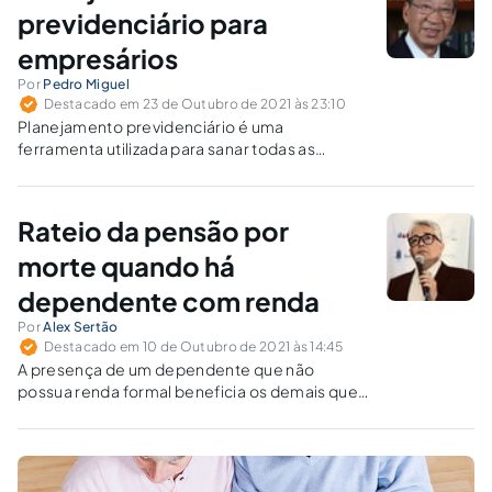
previdenciário para
empresários
Por
Pedro Miguel
Destacado em 23 de Outubro de 2021 às 23:10
Planejamento previdenciário é uma
ferramenta utilizada para sanar todas as
dúvidas e trazer tranquilidade ao segurado,
pois é feita uma análise minuciosa do histórico
de contribuições ao INSS.
Rateio da pensão por
morte quando há
dependente com renda
Por
Alex Sertão
Destacado em 10 de Outubro de 2021 às 14:45
A presença de um dependente que não
possua renda formal beneficia os demais que
possuem, garantindo a todos uma pensão de
pelo menos um salário-mínimo?