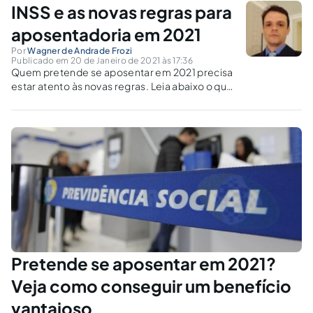
servidor condenado judicialmente por
INSS e as novas regras para
improbidade administrativa.
aposentadoria em 2021
Por
Wagner de Andrade Frozi
Publicado em 20 de Janeiro de 2021 às 17:36
Quem pretende se aposentar em 2021 precisa
estar atento às novas regras. Leia abaixo o que
muda.
Pretende se aposentar em 2021?
Veja como conseguir um benefício
vantajoso