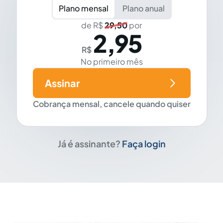
Plano mensal
Plano anual
de R$
29,50
por
2,95
R$
No primeiro mês
Assinar
Cobrança mensal, cancele quando quiser
Já é assinante?
Faça login