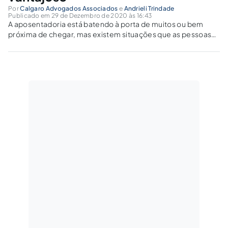
Por
Calgaro Advogados Associados
e
Andrieli Trindade
Publicado em 29 de Dezembro de 2020 às 16:43
A aposentadoria está batendo à porta de muitos ou bem
próxima de chegar, mas existem situações que as pessoas
precisam saber para encaminhar a aposentadoria que seja
mais vantajosa.