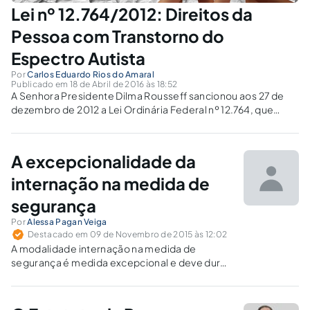
Lei nº 12.764/2012: Direitos da
Pessoa com Transtorno do
Espectro Autista
Por
Carlos Eduardo Rios do Amaral
Publicado em 18 de Abril de 2016 às 18:52
A Senhora Presidente Dilma Rousseff sancionou aos 27 de
dezembro de 2012 a Lei Ordinária Federal nº 12.764, que
instituiu a Política Nacional de Proteção dos Direitos da
Pessoa com Transtorno do Espectro Autista, estabelecendo
diversas diretrizes para sua consecução....
A excepcionalidade da
internação na medida de
segurança
Por
Alessa Pagan Veiga
Destacado em 09 de Novembro de 2015 às 12:02
A modalidade internação na medida de
segurança é medida excepcional e deve durar
apenas o tempo de crise em surto
psiquiátrico. Ainda, a internação deve ser
realizada em locais de saúde adequados.