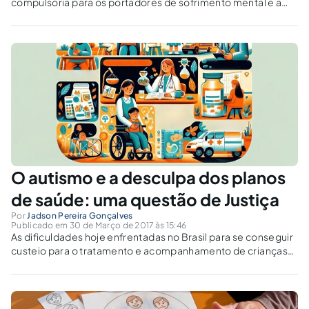
compulsória para os portadores de sofrimento mental e a
interpretação analógica adotada pelos tribunais como forma
de tratamento para os dependentes químicos.
O autismo e a desculpa dos planos
de saúde: uma questão de Justiça
Por
Jadson Pereira Gonçalves
Publicado em 30 de Março de 2017 às 15:46
As dificuldades hoje enfrentadas no Brasil para se conseguir
custeio para o tratamento e acompanhamento de crianças
com autismo já alcançou os Tribunais Superiores. Saiba
como a Justiça pode compelir as operadoras de Planos de
Saúde e o Poder Público a disponibilizarem o adequado
tratamento para crianças e jovens com o Transtorno do