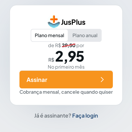
JusPlus
Plano mensal
Plano anual
de R$
29,50
por
2,95
R$
No primeiro mês
Assinar
Cobrança mensal, cancele quando quiser
Já é assinante?
Faça login