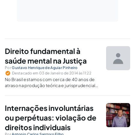
Direito fundamental à
saúde mental na Justiça
Por
Gustavo Henrique de Aguiar Pinheiro
Destacado em 03 de Janeiro de 2014 às 11:22
No Brasil estamos com cerca de 40 anos de
atraso na produção teórica e jurisprudencial
entre “direitos fundamentais” e saúde mental.
Internações involuntárias
ou perpétuas: violação de
direitos individuais
Por
Antonio Carlos Santoro Filho