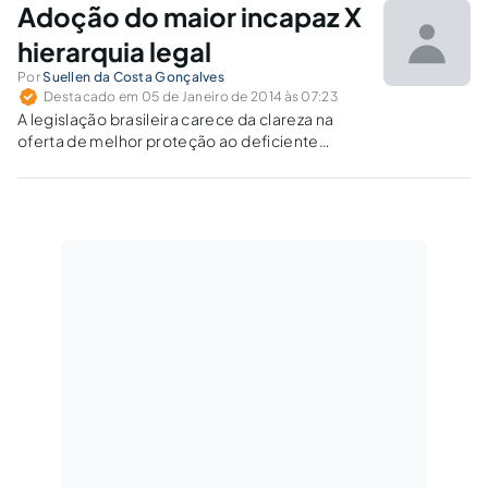
terapêuticos e centros de convivência, entre
Adoção do maior incapaz X
outros.
hierarquia legal
Por
Suellen da Costa Gonçalves
Destacado em 05 de Janeiro de 2014 às 07:23
A legislação brasileira carece da clareza na
oferta de melhor proteção ao deficiente
intelectual maior de 18 anos e a possibilidade
de ser adotado.