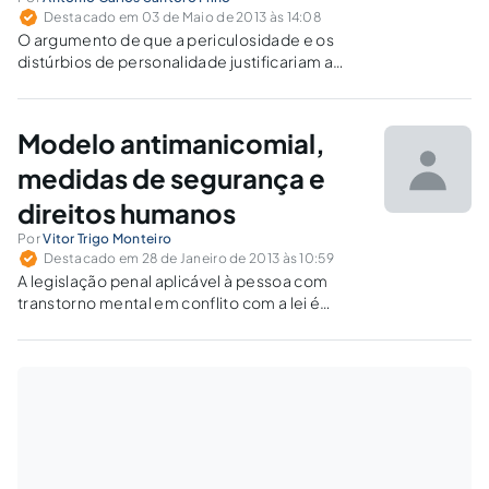
Destacado em 03 de Maio de 2013 às 14:08
O argumento de que a periculosidade e os
distúrbios de personalidade justificariam a
restrição da liberdade, embora tentador, não
convence.
Modelo antimanicomial,
medidas de segurança e
direitos humanos
Por
Vitor Trigo Monteiro
Destacado em 28 de Janeiro de 2013 às 10:59
A legislação penal aplicável à pessoa com
transtorno mental em conflito com a lei é
incompatível com a Lei nº 10.216/2001 e com a
Convenção sobre os Direitos das Pessoas
com Deficiência.