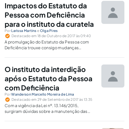
Impactos do Estatuto da
Pessoa com Deficiência
para o instituto da curatela
Por
Larissa Martins
e
Olga Pires
Destacado em 18 de Outubro de 2017 às 09:40
A promulgação do Estatuto da Pessoa com
Deficiência trouxe consigo mudanças
expressivas no que diz respeito a
incapacidade, e com isso, ressignificou o
instituto da curatela.
O instituto da interdição
após o Estatuto da Pessoa
com Deficiência
Por
Wanderson Marcello Moreira de Lima
Destacado em 29 de Setembro de 2017 às 13:35
Com a vigência da Lei nº. 13.146/2015,
surgiram dúvidas sobre a manutenção das
interdições deferidas anteriormente. A novel
Lei desatrelou os conceitos de incapacidade
civil e deficiência, os quais devem ser