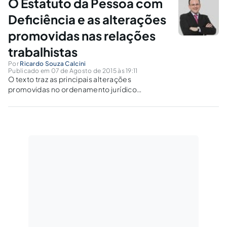
O Estatuto da Pessoa com
Deficiência e as alterações
promovidas nas relações
trabalhistas
Por
Ricardo Souza Calcini
Publicado em 07 de Agosto de 2015 às 19:11
O texto traz as principais alterações
promovidas no ordenamento jurídico
trabalhista, por força da promulgação do
Estatuto da Pessoa com Deficiência.