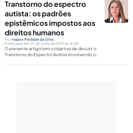
Transtorno do espectro
contemplados como ideias autônomas e
independentes, e extinguiu o instituto da
autista: os padrões
Interdição. Assim, estariam as interdições
epistêmicos impostos aos
suspensas de forma automática?
direitos humanos
Por
Inajara Piedade da Silva
Publicado em 07 de Julho de 2017 às 16:54
O presente artigo tem o objetivo de discutir o
Transtorno do Espectro Autista envolvendo o
campo jurídico e como a epistemologia pode
ajudar a entender as pessoas com deficiência.