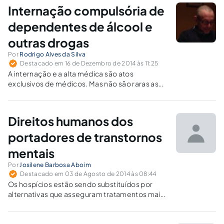
competência médica e nem a tolher a
Internação compulsória de
liberdade do cidadão.
dependentes de álcool e
outras drogas
Por
Rodrigo Alves da Silva
Destacado em 16 de Dezembro de 2014 às 11:25
A internação e a alta médica são atos
exclusivos de médicos. Mas não são raras as
vezes que o Poder Judiciário, diante de prova
inequívoca, de índole médica, nega a
antecipação de tutela para a internação
Direitos humanos dos
compulsória de dependentes químicos.
portadores de transtornos
mentais
Por
Josilene Barbosa Aboim
Destacado em 03 de Agosto de 2014 às 08:44
Os hospícios estão sendo substituídos por
alternativas que asseguram tratamentos mais
humanitários, como centros de atenção
psicossocial, serviços residenciais