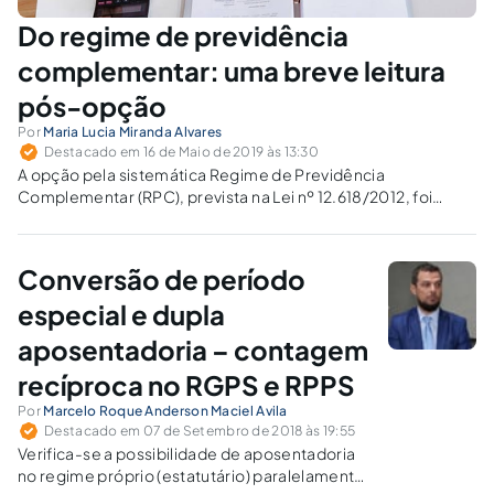
Do regime de previdência
complementar: uma breve leitura
pós-opção
Por
Maria Lucia Miranda Alvares
Destacado em 16 de Maio de 2019 às 13:30
A opção pela sistemática Regime de Previdência
Complementar (RPC), prevista na Lei nº 12.618/2012, foi
envolta de enorme insegurança por quem detinha essa
faculdade.
Conversão de período
especial e dupla
aposentadoria – contagem
recíproca no RGPS e RPPS
Por
Marcelo Roque Anderson Maciel Avila
Destacado em 07 de Setembro de 2018 às 19:55
Verifica-se a possibilidade de aposentadoria
no regime próprio (estatutário) paralelamente