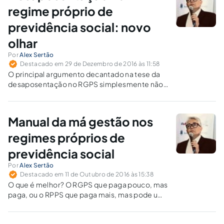
regime próprio de
previdência social: novo
olhar
Por
Alex Sertão
Destacado em 29 de Dezembro de 2016 às 11:58
O principal argumento decantado na tese da
desaposentação no RGPS simplesmente não
existe quando a questão envolve o RPPS.
Manual da má gestão nos
regimes próprios de
previdência social
Por
Alex Sertão
Destacado em 11 de Outubro de 2016 às 15:38
O que é melhor? O RGPS que paga pouco, mas
paga, ou o RPPS que paga mais, mas pode um
dia deixar de pagar? Veja, a seguir, a quais
riscos você estará submetido ao optar pelo