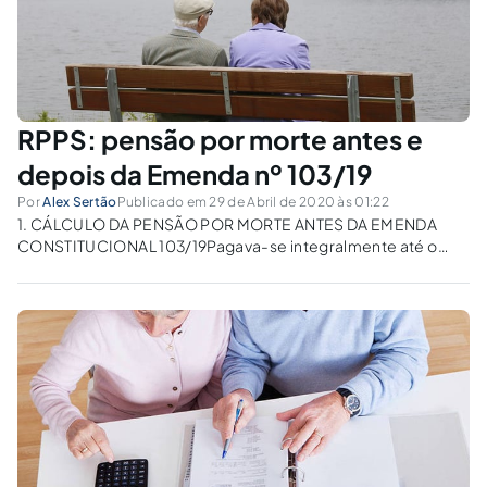
RPPS: pensão por morte antes e
depois da Emenda nº 103/19
Por
Alex Sertão
Publicado em 29 de Abril de 2020 às 01:22
1. CÁLCULO DA PENSÃO POR MORTE ANTES DA EMENDA
CONSTITUCIONAL 103/19Pagava-se integralmente até o
teto do RGPS, somado a 70% da parcela excedente.CASE:
Servidor público federal aposentado com proventos de R$
10.000,00, falece deixando esposa e 4 filhos menores de...