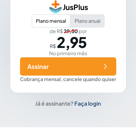
JusPlus
Plano mensal
Plano anual
de R$
29,50
por
2,95
R$
No primeiro mês
Assinar
Cobrança mensal, cancele quando quiser
Já é assinante?
Faça login