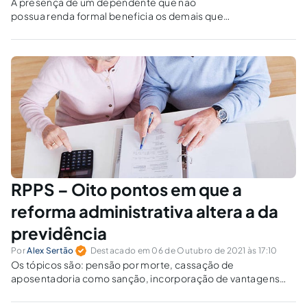
A presença de um dependente que não
possua renda formal beneficia os demais que
possuem, garantindo a todos uma pensão de
pelo menos um salário-mínimo?
RPPS – Oito pontos em que a
reforma administrativa altera a da
previdência
Por
Alex Sertão
Destacado em 06 de Outubro de 2021 às 17:10
Os tópicos são: pensão por morte, cassação de
aposentadoria como sanção, incorporação de vantagens
temporárias, regra transição para guardas municipais,
aposentadoria compulsória, integralidade e paridade.