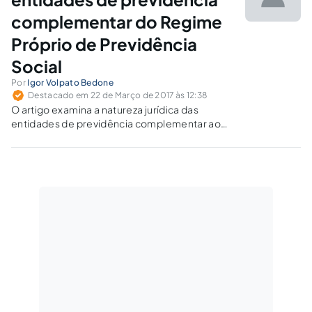
complementar do Regime
Próprio de Previdência
Social
Por
Igor Volpato Bedone
Destacado em 22 de Março de 2017 às 12:38
O artigo examina a natureza jurídica das
entidades de previdência complementar ao
RPPS previstas pelo artigo 40, § 15, da
Constituição Federal, instituídas pela União
por meio da Lei nº 12.618/2012 e, pelo Estado
de São Paulo, pela Lei nº 14.653/2011.