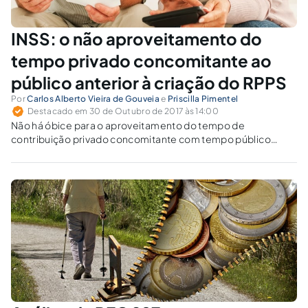
INSS: o não aproveitamento do
tempo privado concomitante ao
público anterior à criação do RPPS
Por
Carlos Alberto Vieira de Gouveia
e
Priscilla Pimentel
Destacado em 30 de Outubro de 2017 às 14:00
Não há óbice para o aproveitamento do tempo de
contribuição privado concomitante com tempo público
vinculado ao RGPS, para concessão de aposentadoria junto
ao RGPS.