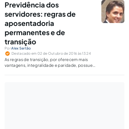
RPPS!
Previdência dos
servidores: regras de
aposentadoria
permanentes e de
transição
Por
Alex Sertão
Destacado em 02 de Outubro de 2016 às 13:24
As regras de transição, por oferecem mais
vantagens, integralidade e paridade, possuem
requisitos mais complexos, mais difíceis de
serem implementados.