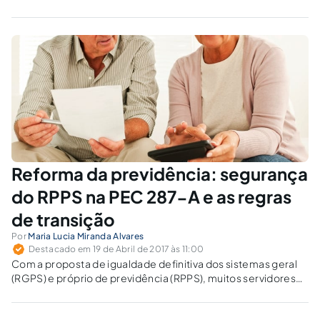
critério para garantir integralidade e paridade. Isto cessou
em 2003. Não se muda a regra do jogo desta forma,
diferenciando categorias sem qualquer critério razoável.
Reforma da previdência: segurança
do RPPS na PEC 287-A e as regras
de transição
Por
Maria Lucia Miranda Alvares
Destacado em 19 de Abril de 2017 às 11:00
Com a proposta de igualdade definitiva dos sistemas geral
(RGPS) e próprio de previdência (RPPS), muitos servidores
públicos estão a buscar informações acerca de sua
condição previdenciária frente à concretização dessas