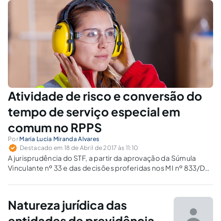
mudanças.
Atividade de risco e conversão do
tempo de serviço especial em
comum no RPPS
Por
Maria Lucia Miranda Alvares
Destacado em 18 de Abril de 2017 às 11:10
A jurisprudência do STF, a partir da aprovação da Súmula
Vinculante nº 33 e das decisões proferidas nos MI nº 833/DF
884/DF, impõe a revisão de aposentadorias concedidas sob
a égide da interpretação anterior, mormente aos
submetidos à atividade de risco.
Natureza jurídica das
entidades de previdência