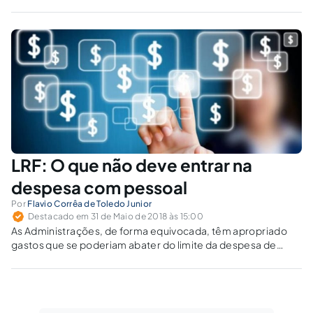
às contribuições e aposentadoria do regime
geral (INSS), a partir de caso de servidor
público ex-celetista, que fora transposto para
o regime estatutário e continuou a verter
contribuições para o RGPS.
LRF: O que não deve entrar na
despesa com pessoal
Por
Flavio Corrêa de Toledo Junior
Destacado em 31 de Maio de 2018 às 15:00
As Administrações, de forma equivocada, têm apropriado
gastos que se poderiam abater do limite da despesa de
pessoal, além de incorporar pagamentos indenizatórios, não
remuneratórios, o que contraria o art. 18 da Lei de
Responsabilidade Fiscal.